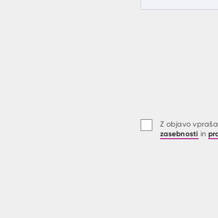
Z objavo vprašan
zasebnosti
pr
in