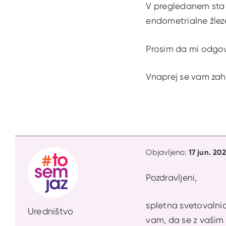
V pregledanem sta 
endometrialne žleze 
Prosim da mi odgov
Vnaprej se vam zah
17 jun. 20
Objavljeno:
Pozdravljeni,
spletna svetovaln
Uredništvo
vam, da se z vaši