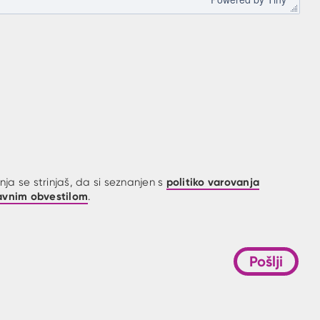
politiko varovanja
ja se strinjaš, da si seznanjen s
avnim obvestilom
.
Pošlji