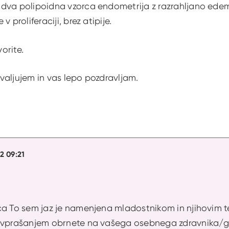
dva polipoidna vzorca endometrija z razrahljano edem
v proliferaciji, brez atipije.
orite.
valjujem in vas lepo pozdravljam.
22 09:21
ica To sem jaz je namenjena mladostnikom in njihovi
m vprašanjem obrnete na vašega osebnega zdravnika/g