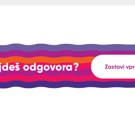
jdeš odgovora?
Zastavi vp