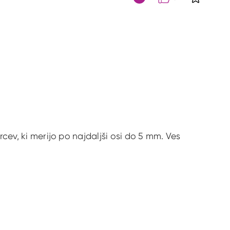
S klikom 
Citat
rcev, ki merijo po najdaljši osi do 5 mm. Ves