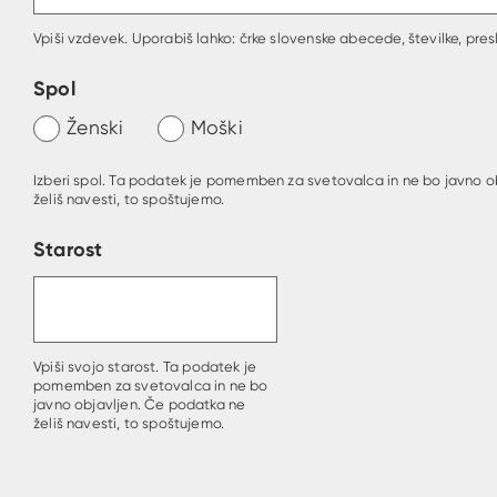
Vpiši vzdevek. Uporabiš lahko: črke slovenske abecede, številke, presl
Spol
Ženski
Moški
Izberi spol. Ta podatek je pomemben za svetovalca in ne bo javno o
želiš navesti, to spoštujemo.
Starost
Vpiši svojo starost. Ta podatek je
pomemben za svetovalca in ne bo
javno objavljen. Če podatka ne
želiš navesti, to spoštujemo.