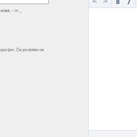
edek, - in _
bjavljen. Če podatka ne