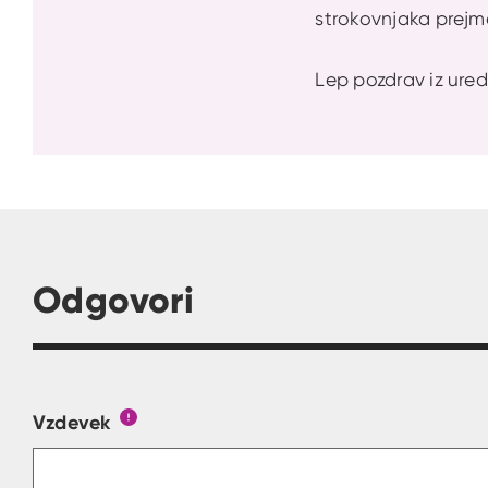
strokovnjaka prejm
Lep pozdrav iz ured
Odgovori
Vzdevek
Obrazec, kjer lahko zastaviš vprašanje
Gumb s pojasnilom, kaj mora uporabnik vpisa