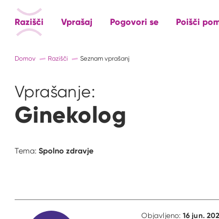
Razišči
Vprašaj
Pogovori se
Poišči po
Domov
Razišči
Seznam vprašanj
Vprašanje:
Ginekolog
Spolno zdravje
Tema:
16 jun. 20
Objavljeno: