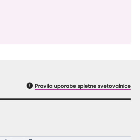
Pravila uporabe spletne svetovalnice
asnilom, kaj mora uporabnik vpisat v polje