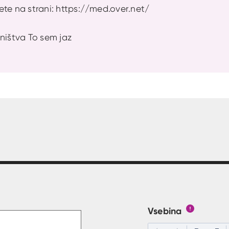
ete na strani: https://med.over.net/
ništva To sem jaz
t v polje
Vsebina
Gumb s poj