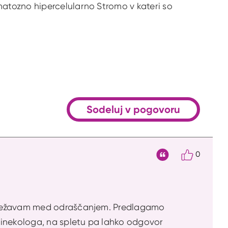
atozno hipercelularno Stromo v kateri so
Sodeluj v pogovoru
0
Citat
m težavam med odraščanjem. Predlagamo
inekologa, na spletu pa lahko odgovor