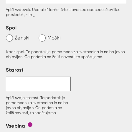
Vpiši vzdevek. Uporabiš lahko: črke slovenske abecede, številke,
presledek, - in _
Spol
Ženski
Moški
Izberi spol. Ta podatek je pomemben za svetovalca in ne bo javno
objavljen. Če podatka ne želiš navesti, to spoštujemo.
Starost
Vpiši svojo starost. Ta podatek je
pomemben za svetovalca in ne bo
javno objavljen. Če podatka ne
želiš navesti, to spoštujemo.
Vsebina
Gumb s pojasnilom, kaj mora uporabnik vpisat v