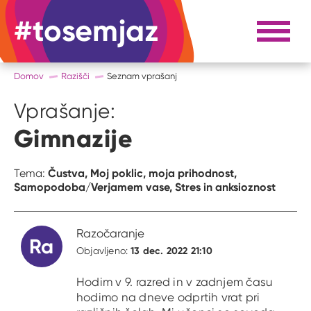
#tosemjaz
#to sem jaz
Razpri 
Domov
Razišči
Seznam vprašanj
Vprašanje:
Gimnazije
Čustva,
Moj poklic, moja prihodnost,
Tema:
Samopodoba/Verjamem vase,
Stres in anksioznost
Razočaranje
Ra
13 dec. 2022 21:10
Objavljeno:
Hodim v 9. razred in v zadnjem času
hodimo na dneve odprtih vrat pri