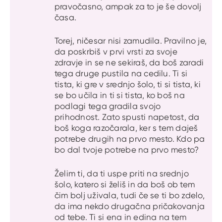
pravočasno, ampak za to je še dovolj
časa.
Torej, ničesar nisi zamudila. Pravilno je,
da poskrbiš v prvi vrsti za svoje
zdravje in se ne sekiraš, da boš zaradi
tega druge pustila na cedilu. Ti si
tista, ki gre v srednjo šolo, ti si tista, ki
se bo učila in ti si tista, ko boš na
podlagi tega gradila svojo
prihodnost. Zato spusti napetost, da
boš koga razočarala, ker s tem daješ
potrebe drugih na prvo mesto. Kdo pa
bo dal tvoje potrebe na prvo mesto?
Želim ti, da ti uspe priti na srednjo
šolo, katero si želiš in da boš ob tem
čim bolj uživala, tudi če se ti bo zdelo,
da ima nekdo drugačna pričakovanja
od tebe. Ti si ena in edina na tem