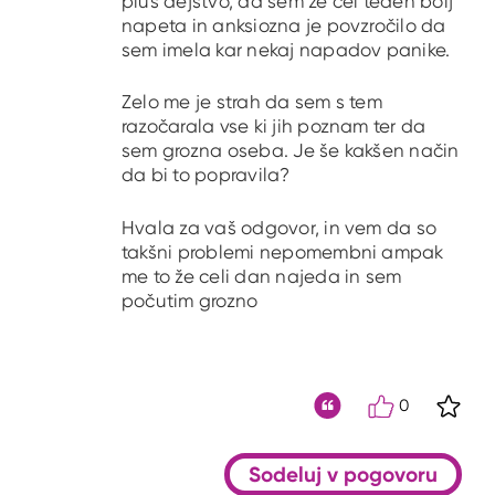
plus dejstvo, da sem že cel teden bolj
napeta in anksiozna je povzročilo da
sem imela kar nekaj napadov panike.
Zelo me je strah da sem s tem
razočarala vse ki jih poznam ter da
sem grozna oseba. Je še kakšen način
da bi to popravila?
Hvala za vaš odgovor, in vem da so
takšni problemi nepomembni ampak
me to že celi dan najeda in sem
počutim grozno
0
S kli
Citat
Sodeluj v pogovoru