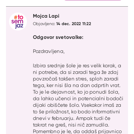
Mojca Lapi
14 dec. 2022 11:22
Objavljeno:
Odgovor svetovalke:
Pozdravljena,
Izbira srednje šole je res velik korak, a
ni potrebe, da si zaradi tega že zdaj
povzročaš takšen stres, sploh zaradi
tega, ker nisi šla na dan odprtih vrat.
To je le dejavnost, ko jo ponudi šola,
da lahko učenci in potencialni bodoči
dijaki obiščete šolo. Vsekakor imaš za
to še priložnost, ko bodo informativni
dnevi v februarju. Ampak tudi če
takrat ne greš, nisi nič zamudila.
Pomembno je le, da oddaš prijavnico