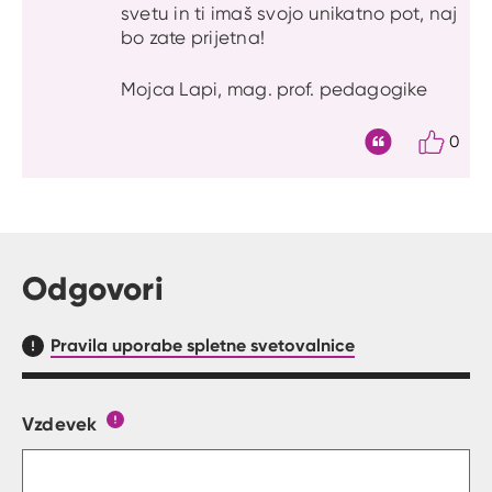
svetu in ti imaš svojo unikatno pot, naj
bo zate prijetna!
Mojca Lapi, mag. prof. pedagogike
0
Citat
Odgovori
Pravila uporabe spletne svetovalnice
Vzdevek
Obrazec, kjer lahko zastaviš vprašanje
Gumb s pojasnilom, kaj mora uporabnik vpisat 