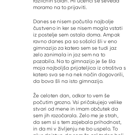
različnih šolah. Mi učenci se seveda
moramo na to prijaviti.
Danes se nisem počutila najbolje
čustveno in ker se nisem mogla vstati
iz postelje sem ostala doma. Ampak
ravno danes pa so sošolci šli v eno
gimnazijo za katero sem se tudi jaz
zelo zanimala in jaz sem na to
pozabila. Na to gimnazijo je še šla
moja najboljša prijateljica iz otroštva s
katero sva se na nek način dogovorili,
da bova šli na isto gimnazijo.
Že celoten dan, odkar to vem še
počutim grozno. Vsi pričakujejo velike
stvari od mene in imam občutek da
sem jih razočarala. Zelo me je strah,
da sem si s tem zajebala prihodnost,
in da mi v življenju ne bo uspelo. To