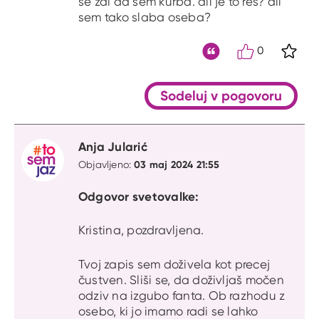
se zdi da sem kurba. ali je to res? ali
sem tako slaba oseba?
0
S kli
Citat
Sodeluj v pogovoru
Anja Jularić
03 maj 2024 21:55
Objavljeno:
Odgovor svetovalke:
Kristina, pozdravljena.
Tvoj zapis sem doživela kot precej
čustven. Sliši se, da doživljaš močen
odziv na izgubo fanta. Ob razhodu z
osebo, ki jo imamo radi se lahko