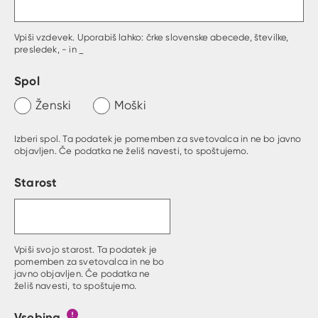
Vpiši vzdevek. Uporabiš lahko: črke slovenske abecede, številke,
presledek, - in _
Spol
Ženski
Moški
Izberi spol. Ta podatek je pomemben za svetovalca in ne bo javno
objavljen. Če podatka ne želiš navesti, to spoštujemo.
Starost
Vpiši svojo starost. Ta podatek je
pomemben za svetovalca in ne bo
javno objavljen. Če podatka ne
želiš navesti, to spoštujemo.
Vsebina