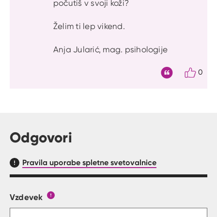
počutiš v svoji koži?
Želim ti lep vikend.
Anja Jularić, mag. psihologije
0
Citat
Odgovori
Pravila uporabe spletne svetovalnice
Vzdevek
Obrazec, kjer lahko zastaviš vprašanje
Gumb s pojasnilom, kaj mora uporabnik vpisat 