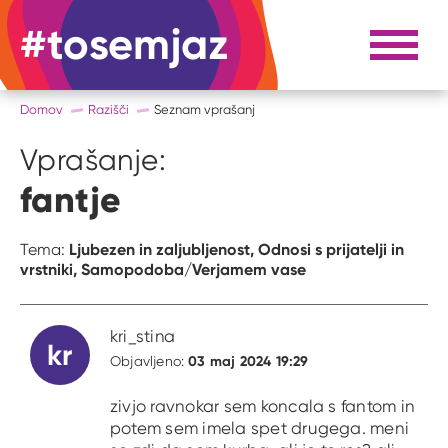
#tosemjaz
#to sem jaz
Razpri 
Domov
Razišči
Seznam vprašanj
Vprašanje:
fantje
Ljubezen in zaljubljenost,
Odnosi s prijatelji in
Tema:
vrstniki,
Samopodoba/Verjamem vase
kri_stina
kr
03 maj 2024 19:29
Objavljeno:
zivjo ravnokar sem koncala s fantom in
potem sem imela spet drugega. meni