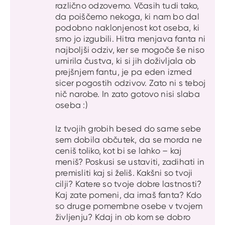
različno odzovemo. Včasih tudi tako,
da poiščemo nekoga, ki nam bo dal
podobno naklonjenost kot oseba, ki
smo jo izgubili. Hitra menjava fanta ni
najboljši odziv, ker se mogoče še niso
umirila čustva, ki si jih doživljala ob
prejšnjem fantu, je pa eden izmed
sicer pogostih odzivov. Zato ni s teboj
nič narobe. In zato gotovo nisi slaba
oseba :)
Iz tvojih grobih besed do same sebe
sem dobila občutek, da se morda ne
ceniš toliko, kot bi se lahko – kaj
meniš? Poskusi se ustaviti, zadihati in
premisliti kaj si želiš. Kakšni so tvoji
cilji? Katere so tvoje dobre lastnosti?
Kaj zate pomeni, da imaš fanta? Kdo
so druge pomembne osebe v tvojem
življenju? Kdaj in ob kom se dobro