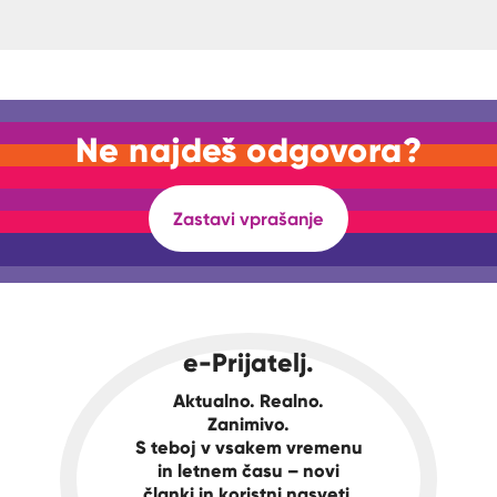
Ne najdeš odgovora?
Zastavi vprašanje
e-Prijatelj.
Aktualno. Realno.
Zanimivo.
S teboj v vsakem vremenu
in letnem času – novi
članki in koristni nasveti.