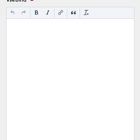
Gumb s pojasnilom, kaj mora uporabnik vpisat v