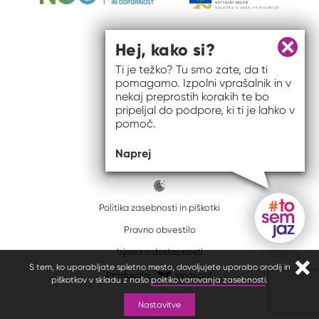
Hej, kako si?
Zapri 
Ti je težko? Tu smo zate, da ti
pomagamo. Izpolni vprašalnik in v
nekaj preprostih korakih te bo
pripeljal do podpore, ki ti je lahko v
pomoč.
© 2026 #to sem jaz
Naprej
ISSN spletišča: 2820-5960
Politika zasebnosti in piškotki
Pravno obvestilo
Gumb do
Izjava o dostopnosti
S tem, ko uporabljate spletno mesto, dovoljujete uporabo orodij in
Zapr
Produkcija:
Innovatif
piškotkov v skladu z našo
politiko varovanja zasebnosti
.
Nastavitve