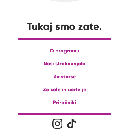
Tukaj smo zate.
O programu
Naši strokovnjaki
Za starše
Za šole in učitelje
Priročniki
Družabna omrežja
Na naš Instagram profil
Na naš Tiktok profil