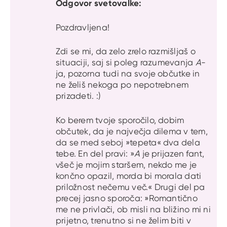
Odgovor svetovalke:
Pozdravljena!
Zdi se mi, da zelo zrelo razmišljaš o
situaciji, saj si poleg razumevanja
A
-
ja, pozorna tudi na svoje občutke in
ne želiš nekoga po nepotrebnem
prizadeti. :)
Ko berem tvoje sporočilo, dobim
občutek, da je največja dilema v tem,
da se med seboj »tepeta« dva dela
tebe. En del pravi: »
A
je prijazen fant,
všeč je mojim staršem, nekdo me je
končno opazil, morda bi morala dati
priložnost nečemu več.« Drugi del pa
precej jasno sporoča: »Romantično
me ne privlači, ob misli na bližino mi ni
prijetno, trenutno si ne želim biti v