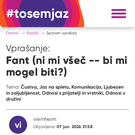
#tosemjaz
#to sem jaz
Razpri 
Domov
Razišči
Seznam vprašanj
Vprašanje:
Fant (ni mi všeč -- bi mi
mogel biti?)
Čustva,
Jaz na spletu,
Komunikacija,
Ljubezen
Tema:
in zaljubljenost,
Odnosi s prijatelji in vrstniki,
Odnosi v
družini
viernheim
vi
07 jun. 2026 21:58
Objavljeno: