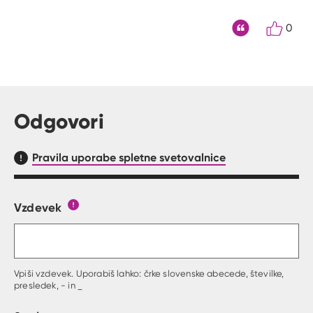
0
Citat
Odgovori
Pravila uporabe spletne svetovalnice
Vzdevek
Obrazec, kjer lahko zastaviš vprašanje
Gumb s pojasnilom, kaj mora uporabnik vpisat 
Vpiši vzdevek. Uporabiš lahko: črke slovenske abecede, številke,
presledek, - in _