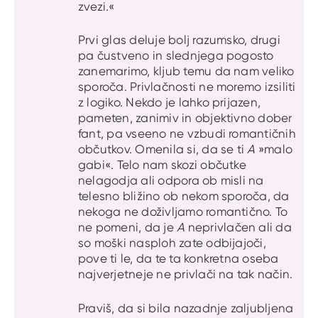
zvezi.«
Prvi glas deluje bolj razumsko, drugi
pa čustveno in slednjega pogosto
zanemarimo, kljub temu da nam veliko
sporoča. Privlačnosti ne moremo izsiliti
z logiko. Nekdo je lahko prijazen,
pameten, zanimiv in objektivno dober
fant, pa vseeno ne vzbudi romantičnih
občutkov. Omenila si, da se ti
A
»malo
gabi«. Telo nam skozi občutke
nelagodja ali odpora ob misli na
telesno bližino ob nekom sporoča, da
nekoga ne doživljamo romantično. To
ne pomeni, da je
A
neprivlačen ali da
so moški nasploh zate odbijajoči,
pove ti le, da te ta konkretna oseba
najverjetneje ne privlači na tak način.
Praviš, da si bila nazadnje zaljubljena