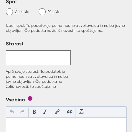
Spol
Ženski
Moški
Izberi spol. Ta podatek je pomemben za svetovalca in ne bo javno
objavljen. Če podatka ne želiš navesti, to spoštujemo.
Starost
Vpiši svojo starost. Ta podatek je
pomemben za svetovalca in ne bo
javno objavljen. Če podatka ne
želiš navesti, to spoštujemo.
Vsebina
Gumb s pojasnilom, kaj mora uporabnik vpisat v