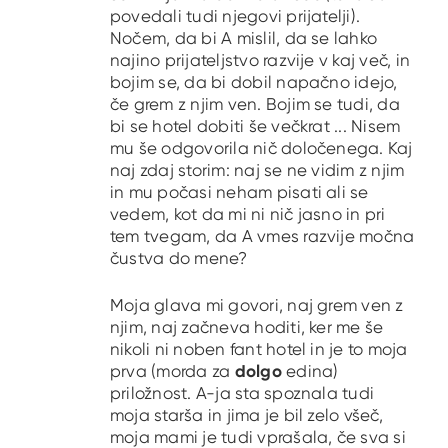
povedali tudi njegovi prijatelji).
Nočem, da bi A mislil, da se lahko
najino prijateljstvo razvije v kaj več, in
bojim se, da bi dobil napačno idejo,
če grem z njim ven. Bojim se tudi, da
bi se hotel dobiti še večkrat ... Nisem
mu še odgovorila nič določenega. Kaj
naj zdaj storim: naj se ne vidim z njim
in mu počasi neham pisati ali se
vedem, kot da mi ni nič jasno in pri
tem tvegam, da A vmes razvije močna
čustva do mene?
Moja glava mi govori, naj grem ven z
njim, naj začneva hoditi, ker me še
nikoli ni noben fant hotel in je to moja
dolgo
prva (morda za
edina)
priložnost. A-ja sta spoznala tudi
moja starša in jima je bil zelo všeč,
moja mami je tudi vprašala, če sva si