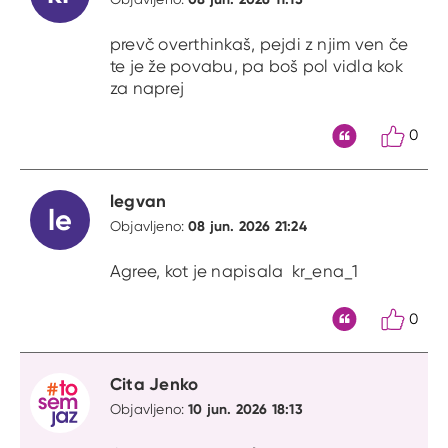
prevč overthinkaš, pejdi z njim ven če
te je že povabu, pa boš pol vidla kok
za naprej
0
Citat
legvan
le
08 jun. 2026 21:24
Objavljeno:
Agree, kot je napisala kr_ena_1
0
Citat
Cita Jenko
10 jun. 2026 18:13
Objavljeno: