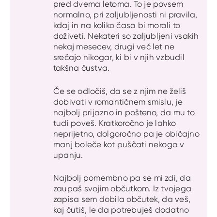
pred dvema letoma. To je povsem
normalno, pri zaljubljenosti ni pravila,
kdaj in na koliko časa bi morali to
doživeti. Nekateri so zaljubljeni vsakih
nekaj mesecev, drugi več let ne
srečajo nikogar, ki bi v njih vzbudil
takšna čustva.
Če se odločiš, da se z njim ne želiš
dobivati v romantičnem smislu, je
najbolj prijazno in pošteno, da mu to
tudi poveš. Kratkoročno je lahko
neprijetno, dolgoročno pa je običajno
manj boleče kot puščati nekoga v
upanju.
Najbolj pomembno pa se mi zdi, da
zaupaš svojim občutkom. Iz tvojega
zapisa sem dobila občutek, da veš,
kaj čutiš, le da potrebuješ dodatno