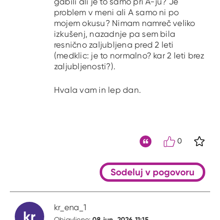
gabili ali je to samo pri A-ju? Je
problem v meni ali A samo ni po
mojem okusu? Nimam namreč veliko
izkušenj, nazadnje pa sem bila
resnično zaljubljena pred 2 leti
(medklic: je to normalno? kar 2 leti brez
zaljubljenosti?).
Hvala vam in lep dan.
0
S kli
Citat
Sodeluj v pogovoru
kr_ena_1
kr
08 jun. 2026 11:15
Objavljeno: