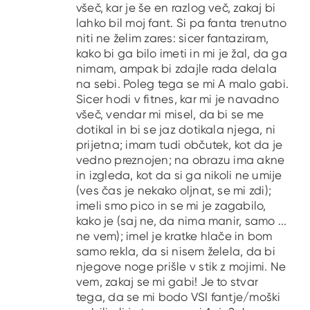
všeč, kar je še en razlog več, zakaj bi
lahko bil moj fant. Si pa fanta trenutno
niti ne želim zares: sicer fantaziram,
kako bi ga bilo imeti in mi je žal, da ga
nimam, ampak bi zdajle rada delala
na sebi. Poleg tega se mi A malo gabi.
Sicer hodi v fitnes, kar mi je navadno
všeč, vendar mi misel, da bi se me
dotikal in bi se jaz dotikala njega, ni
prijetna; imam tudi občutek, kot da je
vedno preznojen; na obrazu ima akne
in izgleda, kot da si ga nikoli ne umije
(ves čas je nekako oljnat, se mi zdi);
imeli smo pico in se mi je zagabilo,
kako je (saj ne, da nima manir, samo ...
ne vem); imel je kratke hlače in bom
samo rekla, da si nisem želela, da bi
njegove noge prišle v stik z mojimi. Ne
vem, zakaj se mi gabi! Je to stvar
tega, da se mi bodo VSI fantje/moški