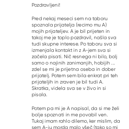
Pozdravljeni!
Pred nekaj meseci sem na taboru
spoznala prijatelja (recimo mu A)
mojih prijateljev. A je bil prijeten in
takoj me je toplo pozdravil, našla sva
tudi skupne interese. Po taboru sva si
izmenjala kontakt in z A-jem sva si
začela pisati. Nič resnega ni bilo, bolj
samo o najinih zanimanjih, hobijih ...
zdel se mi je prijetna oseba in dober
prijatelj. Potem sem bila enkrat pri teh
prijateljih in zraven je bil tudi A.
Skratka, videla sva se v živo in si
pisala.
Potem pa mi je A napisal, da si me želi
bolje spoznati in me povabil ven.
Tukaj imam rahlo dilemo, ker mislim, da
sem A-ju morda malo všeč (tako so mi