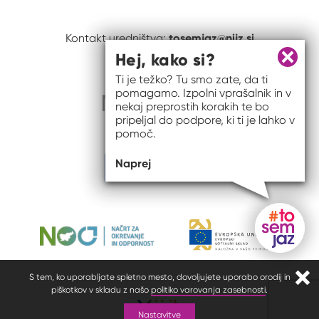
tosemjaz@nijz.si
Kontakt uredništva:
Hej, kako si?
Zapri 
Ti je težko? Tu smo zate, da ti
pomagamo. Izpolni vprašalnik in v
nekaj preprostih korakih te bo
pripeljal do podpore, ki ti je lahko v
pomoč.
Naprej
Gumb do
S tem, ko uporabljate spletno mesto, dovoljujete uporabo orodij in
Zapr
piškotkov v skladu z našo
politiko varovanja zasebnosti
.
Nastavitve