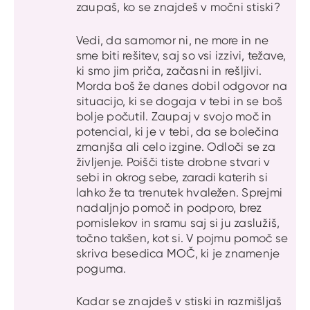
zaupaš, ko se znajdeš v močni stiski?
Vedi, da samomor ni, ne more in ne
sme biti rešitev, saj so vsi izzivi, težave,
ki smo jim priča, začasni in rešljivi.
Morda boš že danes dobil odgovor na
situacijo, ki se dogaja v tebi in se boš
bolje počutil. Zaupaj v svojo moč in
potencial, ki je v tebi, da se bolečina
zmanjša ali celo izgine. Odloči se za
življenje. Poišči tiste drobne stvari v
sebi in okrog sebe, zaradi katerih si
lahko že ta trenutek hvaležen. Sprejmi
nadaljnjo pomoč in podporo, brez
pomislekov in sramu saj si ju zaslužiš,
točno takšen, kot si. V pojmu pomoč se
skriva besedica MOČ, ki je znamenje
poguma.
Kadar se znajdeš v stiski in razmišljaš