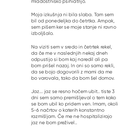
mladostniško psihiatrijo.
Moja izkušnja ni bila slaba. Tam sem
bil od ponedeljka do četrtka. Ampak,
sem pišem ker se moje stanje ni ravno
izboljšalo.
Na viziti sem v sredo in četrtek rekel,
da če me v naslednjih nekaj dneh
odpustijo si bom kaj naredil ali pa
bom prišel nazaj. In oni so samo rekli,
da se bojo dogovorili z mami da me
bo varovala, tako da bom šel domov.
Jaz... jaz se resno hočem ubit.. tiste 3
dni sem samo premišljeval o tem kako
se bom ubil ko pridem ven. Imam, okoli
5-6 načrtov o katerih konstantno
razmišljam. Če me ne hospitalizirajo
jaz ne bom preživel..