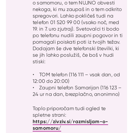
o samomoru, o tem NUJNO obvesti
nekoga, ki mu zaupaš in o tem odkrito
spregovori. Lahko pokličeš tudi na
telefon 01 520 99 00 (vsako noč, med
19. in 7. uro zjutraj). Svetovalci ti bodo
po telefonu nudili zaupni pogovor in ti
pomagali poiskati poti iz tvojih težav.
Dodajam še dve telefonski številki, ki
se jih lahko poslužiš, če boš v hudi
stiski:
• TOM telefon (116 111 – vsak dan, od
12:00 do 20:00)
• Zaupni telefon Samarijan (116 123 –
24 ur na dan, brezplačno, anonimno)
Toplo priporočam tudi ogled te
spletne strani:
https://zivziv.si/razmisljam-o-
samomoru/