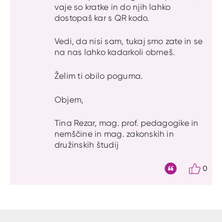
vaje so kratke in do njih lahko
dostopaš kar s QR kodo.
Vedi, da nisi sam, tukaj smo zate in se
na nas lahko kadarkoli obrneš.
Želim ti obilo poguma.
Objem,
Tina Rezar, mag. prof. pedagogike in
nemščine in mag. zakonskih in
družinskih študij
0
Citat