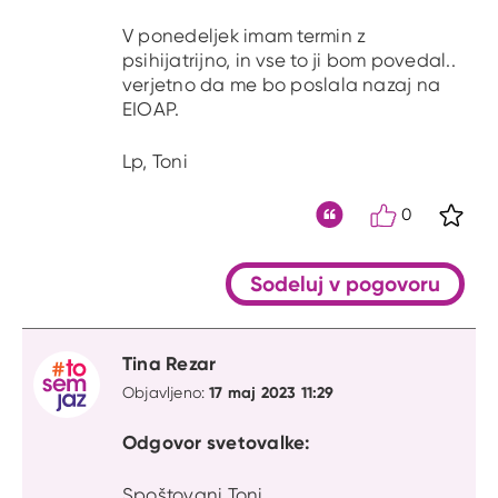
V ponedeljek imam termin z
psihijatrijno, in vse to ji bom povedal..
verjetno da me bo poslala nazaj na
EIOAP.
Lp, Toni
0
S kli
Citat
Sodeluj v pogovoru
Tina Rezar
17 maj 2023 11:29
Objavljeno:
Odgovor svetovalke:
Spoštovani Toni,