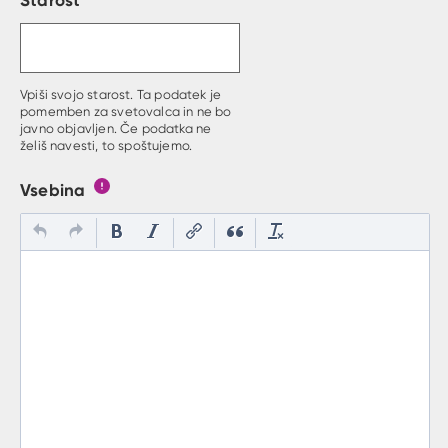
Vpiši svojo starost. Ta podatek je
pomemben za svetovalca in ne bo
javno objavljen. Če podatka ne
želiš navesti, to spoštujemo.
Vsebina
Gumb s pojasnilom, kaj mora uporabnik vpisat v