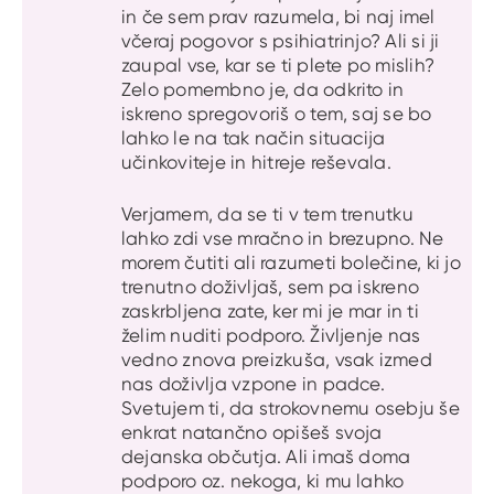
in če sem prav razumela, bi naj imel
včeraj pogovor s psihiatrinjo? Ali si ji
zaupal vse, kar se ti plete po mislih?
Zelo pomembno je, da odkrito in
iskreno spregovoriš o tem, saj se bo
lahko le na tak način situacija
učinkoviteje in hitreje reševala.
Verjamem, da se ti v tem trenutku
lahko zdi vse mračno in brezupno. Ne
morem čutiti ali razumeti bolečine, ki jo
trenutno doživljaš, sem pa iskreno
zaskrbljena zate, ker mi je mar in ti
želim nuditi podporo. Življenje nas
vedno znova preizkuša, vsak izmed
nas doživlja vzpone in padce.
Svetujem ti, da strokovnemu osebju še
enkrat natančno opišeš svoja
dejanska občutja. Ali imaš doma
podporo oz. nekoga, ki mu lahko