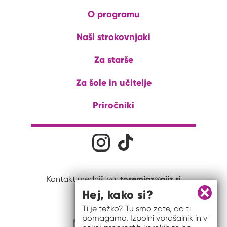
O programu
Naši strokovnjaki
Za starše
Za šole in učitelje
Priročniki
Družabna omrežja
Na naš Instagram profil
Na naš Tiktok profil
tosemjaz@nijz.si
Kontakt uredništva:
Hej, kako si?
Zapri 
Ti je težko? Tu smo zate, da ti
pomagamo. Izpolni vprašalnik in v