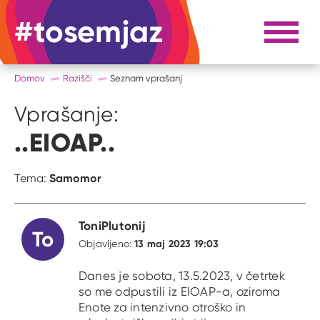
#tosemjaz
#to sem jaz
Razpri 
Domov
Razišči
Seznam vprašanj
Vprašanje:
..EIOAP..
Samomor
Tema:
ToniPlutonij
To
13 maj 2023 19:03
Objavljeno:
Danes je sobota, 13.5.2023, v četrtek
so me odpustili iz EIOAP-a, oziroma
Enote za intenzivno otroško in