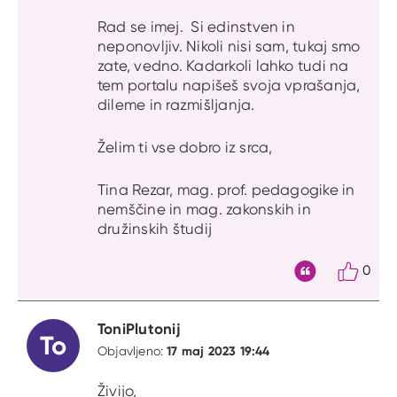
Rad se imej. Si edinstven in
neponovljiv. Nikoli nisi sam, tukaj smo
zate, vedno. Kadarkoli lahko tudi na
tem portalu napišeš svoja vprašanja,
dileme in razmišljanja.
Želim ti vse dobro iz srca,
Tina Rezar, mag. prof. pedagogike in
nemščine in mag. zakonskih in
družinskih študij
0
Citat
ToniPlutonij
To
17 maj 2023 19:44
Objavljeno:
Živijo,