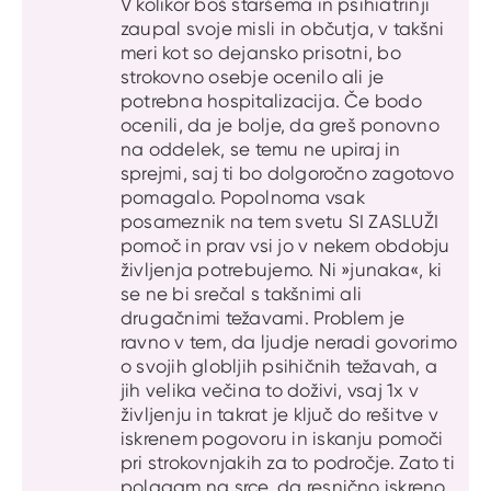
V kolikor boš staršema in psihiatrinji
zaupal svoje misli in občutja, v takšni
meri kot so dejansko prisotni, bo
strokovno osebje ocenilo ali je
potrebna hospitalizacija. Če bodo
ocenili, da je bolje, da greš ponovno
na oddelek, se temu ne upiraj in
sprejmi, saj ti bo dolgoročno zagotovo
pomagalo. Popolnoma vsak
posameznik na tem svetu SI ZASLUŽI
pomoč in prav vsi jo v nekem obdobju
življenja potrebujemo. Ni »junaka«, ki
se ne bi srečal s takšnimi ali
drugačnimi težavami. Problem je
ravno v tem, da ljudje neradi govorimo
o svojih globljih psihičnih težavah, a
jih velika večina to doživi, vsaj 1x v
življenju in takrat je ključ do rešitve v
iskrenem pogovoru in iskanju pomoči
pri strokovnjakih za to področje. Zato ti
polagam na srce, da resnično iskreno