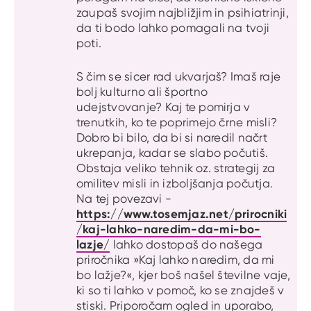
zaupaš svojim najbližjim in psihiatrinji,
da ti bodo lahko pomagali na tvoji
poti.
S čim se sicer rad ukvarjaš? Imaš raje
bolj kulturno ali športno
udejstvovanje? Kaj te pomirja v
trenutkih, ko te poprimejo črne misli?
Dobro bi bilo, da bi si naredil načrt
ukrepanja, kadar se slabo počutiš.
Obstaja veliko tehnik oz. strategij za
omilitev misli in izboljšanja počutja.
Na tej povezavi -
https://www.tosemjaz.net/prirocniki
/kaj-lahko-naredim-da-mi-bo-
lazje/
lahko dostopaš do našega
priročnika »Kaj lahko naredim, da mi
bo lažje?«, kjer boš našel številne vaje,
ki so ti lahko v pomoč, ko se znajdeš v
stiski. Priporočam ogled in uporabo,