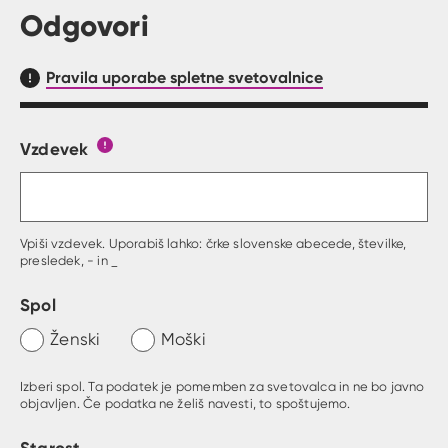
Odgovori
Pravila uporabe spletne svetovalnice
Vzdevek
Obrazec, kjer lahko zastaviš vprašanje
Gumb s pojasnilom, kaj mora uporabnik vpisat 
Vpiši vzdevek. Uporabiš lahko: črke slovenske abecede, številke,
presledek, - in _
Spol
Ženski
Moški
Izberi spol. Ta podatek je pomemben za svetovalca in ne bo javno
objavljen. Če podatka ne želiš navesti, to spoštujemo.
Starost