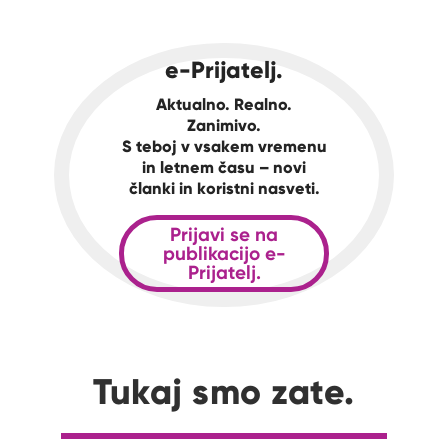
e-Prijatelj.
Aktualno. Realno.
Zanimivo.
S teboj v vsakem vremenu
in letnem času – novi
članki in koristni nasveti.
Prijavi se na
publikacijo e-
Prijatelj.
Tukaj smo zate.