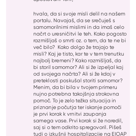
hvala, da si svoje misli delil na našem
portalu. Navajaš, da se srečuješ s
samomorilnimi mislimi in da imaš celo
načrt o uresničitvi le teh. Kako pogosto
razmišljaš o smrti oz. o tem, da te ne bi
več bilo? Kako dolgo že trajajo te
misli? Kaj je tisto, kar te v tem trenutku
najbolj bremeni? Kako razmišljaš, da
bi storil samomor? Ali si že izpeljal kaj
od svojega načrta? Ali si že kdaj v
preteklosti poskušal storiti samomor?
Menim, da bi bila v tvojem primeru
nujno potrebna takojšnja strokovna
pomoč. To je zelo težka situacija in
priznanje počutja ter iskanje pomoči
je prvi korak k vrnitvi zaupanja
samega vase. Prvi korak si že naredil,
saj si o tem odkrito spregovoril. Pišeš
tudi o izkušnji hospitalizacije na EIOAP