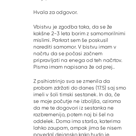
Hvala za odgovor.
Vbistvu je zgodba taka, da se že
kakšne 2-3 leta borim z samomorilnimi
mislimi. Parkrat sem še poskusil
narediti samomor. V bistvu imam v
načrtu da se počasi začnem
pripravljati na enega od teh načrtov.
Pisma imam napisana že od prej..
Z psihiatrinjo sva se zmenila da
probam zdržati do danes (17.5) saj smo
imeli v šoli timski sestanek. In da, če
se moje počutje ne izboljša, oziroma
da me te dogovori iz sestanka ne
razbremenijo, potem naj bi šel na
oddelek. Doma ima starša, katerima
lahko zaupam, ampak jima še nisem
povedal dejansko kako hudo je.