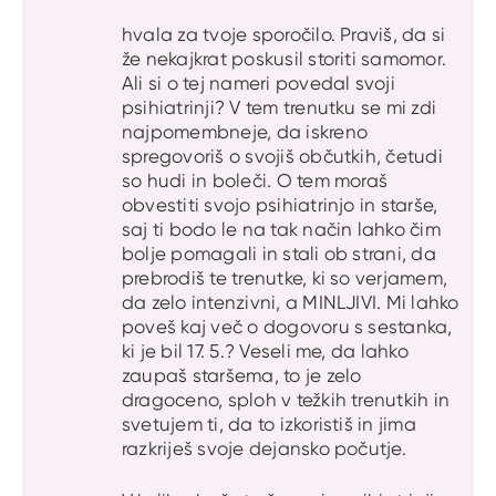
hvala za tvoje sporočilo. Praviš, da si
že nekajkrat poskusil storiti samomor.
Ali si o tej nameri povedal svoji
psihiatrinji? V tem trenutku se mi zdi
najpomembneje, da iskreno
spregovoriš o svojiš občutkih, četudi
so hudi in boleči. O tem moraš
obvestiti svojo psihiatrinjo in starše,
saj ti bodo le na tak način lahko čim
bolje pomagali in stali ob strani, da
prebrodiš te trenutke, ki so verjamem,
da zelo intenzivni, a MINLJIVI. Mi lahko
poveš kaj več o dogovoru s sestanka,
ki je bil 17. 5.? Veseli me, da lahko
zaupaš staršema, to je zelo
dragoceno, sploh v težkih trenutkih in
svetujem ti, da to izkoristiš in jima
razkriješ svoje dejansko počutje.