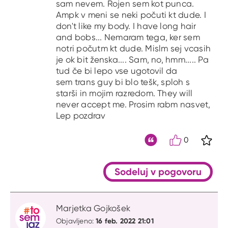
sam nevem. Rojen sem kot punca.
Ampk v meni se neki počuti kt dude. I
don't like my body. I have long hair
and bobs... Nemaram tega, ker sem
notri počutm kt dude. Mislm sej vcasih
je ok bit ženska.... Sam, no, hmm..... Pa
tud če bi lepo vse ugotovil da
sem trans guy bi blo tešk, sploh s
starši in mojim razredom. They will
never accept me. Prosim rabm nasvet,
Lep pozdrav
0
S kli
Citat
Sodeluj v pogovoru
Marjetka Gojkošek
16 feb. 2022 21:01
Objavljeno: