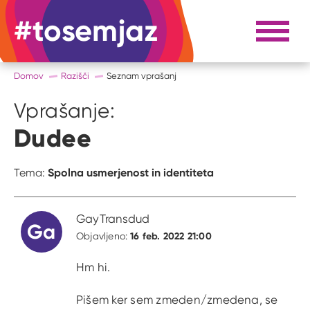
#tosemjaz
#to sem jaz
Razpri 
Domov
Razišči
Seznam vprašanj
Vprašanje:
Dudee
Spolna usmerjenost in identiteta
Tema:
GayTransdud
Ga
16 feb. 2022 21:00
Objavljeno:
Hm hi.
Pišem ker sem zmeden/zmedena, se