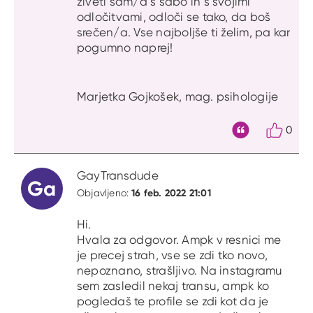
živeti sam/a s sabo in s svojimi
odločitvami, odloči se tako, da boš
srečen/a. Vse najboljše ti želim, pa kar
pogumno naprej!
Marjetka Gojkošek, mag. psihologije
0
Citat
GayTransdude
Ga
16 feb. 2022 21:01
Objavljeno:
Hi.
Hvala za odgovor. Ampk v resnici me
je precej strah, vse se zdi tko novo,
nepoznano, strašljivo. Na instagramu
sem zasledil nekaj transu, ampk ko
pogledaš te profile se zdi kot da je