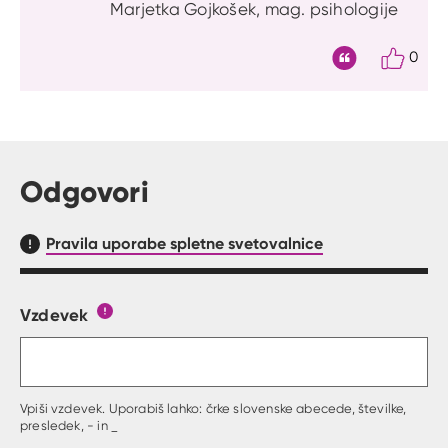
Marjetka Gojkošek, mag. psihologije
0
Citat
Odgovori
Pravila uporabe spletne svetovalnice
Vzdevek
Obrazec, kjer lahko zastaviš vprašanje
Gumb s pojasnilom, kaj mora uporabnik vpisat 
Vpiši vzdevek. Uporabiš lahko: črke slovenske abecede, številke,
presledek, - in _