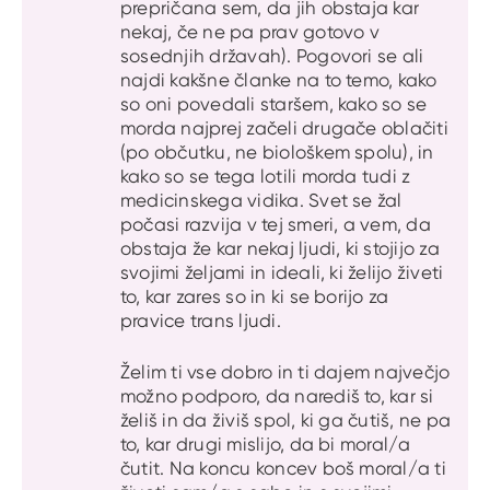
prepričana sem, da jih obstaja kar
nekaj, če ne pa prav gotovo v
sosednjih državah). Pogovori se ali
najdi kakšne članke na to temo, kako
so oni povedali staršem, kako so se
morda najprej začeli drugače oblačiti
(po občutku, ne biološkem spolu), in
kako so se tega lotili morda tudi z
medicinskega vidika. Svet se žal
počasi razvija v tej smeri, a vem, da
obstaja že kar nekaj ljudi, ki stojijo za
svojimi željami in ideali, ki želijo živeti
to, kar zares so in ki se borijo za
pravice trans ljudi.
Želim ti vse dobro in ti dajem največjo
možno podporo, da narediš to, kar si
želiš in da živiš spol, ki ga čutiš, ne pa
to, kar drugi mislijo, da bi moral/a
čutit. Na koncu koncev boš moral/a ti