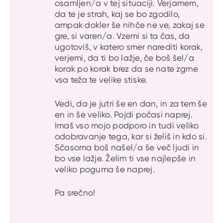
osamljen/a v tej situaciji. Verjamem,
da te je strah, kaj se bo zgodilo,
ampak dokler še nihče ne ve, zakaj se
gre, si varen/a. Vzemi si ta čas, da
ugotoviš, v katero smer narediti korak,
verjemi, da ti bo lažje, če boš šel/a
korak po korak brez da se nate zgrne
vsa teža te velike stiske.
Vedi, da je jutri še en dan, in za tem še
en in še veliko. Pojdi počasi naprej.
Imaš vso mojo podporo in tudi veliko
odobravanje tega, kar si želiš in kdo si.
Sčasoma boš našel/a še več ljudi in
bo vse lažje. Želim ti vse najlepše in
veliko poguma še naprej.
Pa srečno!