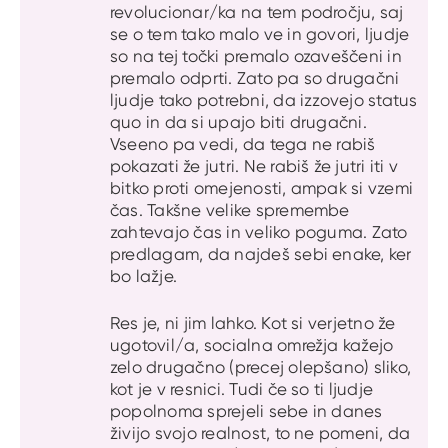
revolucionar/ka na tem področju, saj
se o tem tako malo ve in govori, ljudje
so na tej točki premalo ozaveščeni in
premalo odprti. Zato pa so drugačni
ljudje tako potrebni, da izzovejo status
quo in da si upajo biti drugačni.
Vseeno pa vedi, da tega ne rabiš
pokazati že jutri. Ne rabiš že jutri iti v
bitko proti omejenosti, ampak si vzemi
čas. Takšne velike spremembe
zahtevajo čas in veliko poguma. Zato
predlagam, da najdeš sebi enake, ker
bo lažje.
Res je, ni jim lahko. Kot si verjetno že
ugotovil/a, socialna omrežja kažejo
zelo drugačno (precej olepšano) sliko,
kot je v resnici. Tudi če so ti ljudje
popolnoma sprejeli sebe in danes
živijo svojo realnost, to ne pomeni, da