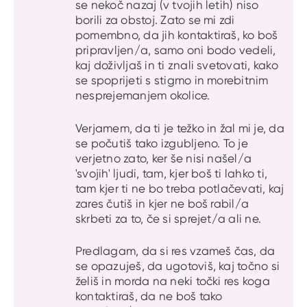
se nekoč nazaj (v tvojih letih) niso
borili za obstoj. Zato se mi zdi
pomembno, da jih kontaktiraš, ko boš
pripravljen/a, samo oni bodo vedeli,
kaj doživljaš in ti znali svetovati, kako
se spoprijeti s stigmo in morebitnim
nesprejemanjem okolice.
Verjamem, da ti je težko in žal mi je, da
se počutiš tako izgubljeno. To je
verjetno zato, ker še nisi našel/a
'svojih' ljudi, tam, kjer boš ti lahko ti,
tam kjer ti ne bo treba potlačevati, kaj
zares čutiš in kjer ne boš rabil/a
skrbeti za to, če si sprejet/a ali ne.
Predlagam, da si res vzameš čas, da
se opazuješ, da ugotoviš, kaj točno si
želiš in morda na neki točki res koga
kontaktiraš, da ne boš tako