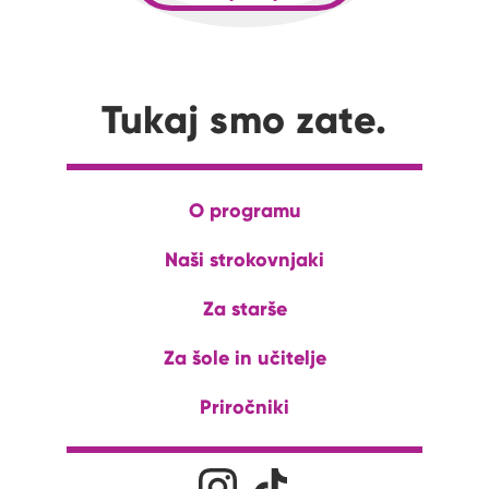
Tukaj smo zate.
O programu
Naši strokovnjaki
Za starše
Za šole in učitelje
Priročniki
Družabna omrežja
Na naš Instagram profil
Na naš Tiktok profil