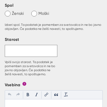
Spol
Ženski
Moški
Izberi spol. Ta podatek je pomemben za svetovalca in ne bo javno
objavljen. Če podatka ne želiš navesti, to spoštujemo.
Starost
Vpiši svojo starost. Ta podatek je
pomemben za svetovalca in ne bo
javno objavljen. Če podatka ne
želiš navesti, to spoštujemo.
Vsebina
Gumb s pojasnilom, kaj mora uporabnik vpisat v