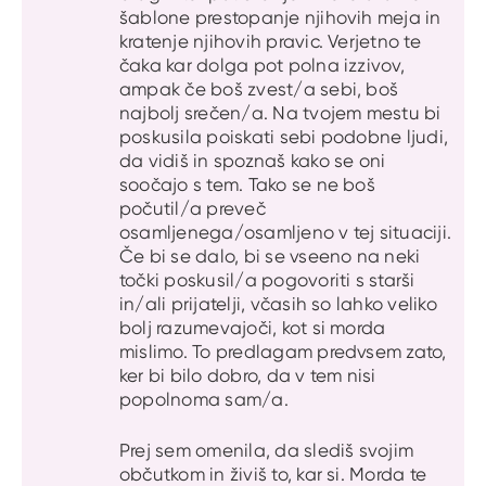
šablone prestopanje njihovih meja in
kratenje njihovih pravic. Verjetno te
čaka kar dolga pot polna izzivov,
ampak če boš zvest/a sebi, boš
najbolj srečen/a. Na tvojem mestu bi
poskusila poiskati sebi podobne ljudi,
da vidiš in spoznaš kako se oni
soočajo s tem. Tako se ne boš
počutil/a preveč
osamljenega/osamljeno v tej situaciji.
Če bi se dalo, bi se vseeno na neki
točki poskusil/a pogovoriti s starši
in/ali prijatelji, včasih so lahko veliko
bolj razumevajoči, kot si morda
mislimo. To predlagam predvsem zato,
ker bi bilo dobro, da v tem nisi
popolnoma sam/a.
Prej sem omenila, da slediš svojim
občutkom in živiš to, kar si. Morda te