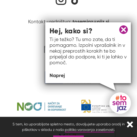
tosemjaz@nijz.si
Kontakt uredništva:
Hej, kako si?
Zapri 
Ti je težko? Tu smo zate, da ti
pomagamo. Izpolni vprašalnik in v
nekaj preprostih korakih te bo
pripeljal do podpore, ki ti je lahko v
pomoč.
Naprej
Gumb do
S tem, ko uporabljate spletno mesto, dovoljujete uporabo orodij in
Zapr
piškotkov v skladu z našo
politiko varovanja zasebnosti
.