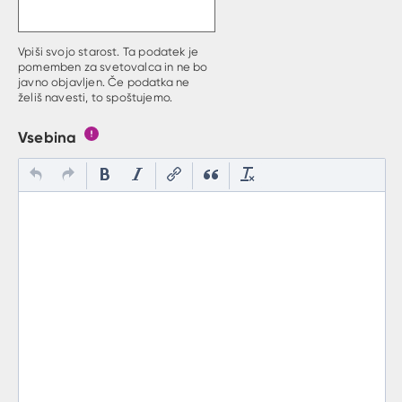
Vpiši svojo starost. Ta podatek je
pomemben za svetovalca in ne bo
javno objavljen. Če podatka ne
želiš navesti, to spoštujemo.
Vsebina
Gumb s pojasnilom, kaj mora uporabnik vpisat v