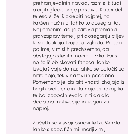
prehranjevalnih navad, razmisliš tudi
o ciljih glede tvoje postave. Kateri del
telesa si želiš okrepiti najprej, na
kakšen način bi lahko to dosegla itd.
Naj omenim, da je zdrava prehrana
pravzaprav temelj pri doseganju ciljev,
ki se dotikajo tvojega izgleda. Pri tem
pa imej v mislih predvsem to, da
obstajajo številni načini - v kolikor si
ne želiš obiskovati fitnesa, lahko
izvajaš vaje doma; lahko se odločiš za
hitro hojo, tek v naravi in podobno.
Pomembno je, da aktivnosti izhajajo iz
tvojih preferenc in da najdeš nekaj, kar
te bo izpopolnjevalo in ti dajalo
dodatno motivacijo in zagon za
naprej.
Začetki so v svoji osnovi težki. Vendar
lahko s specifičnimi, merljivimi,