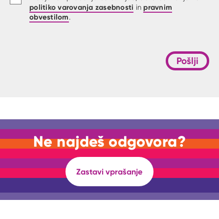
politiko varovanja zasebnosti
pravnim
in
obvestilom
.
Pošlji
Ne najdeš odgovora?
Zastavi vprašanje