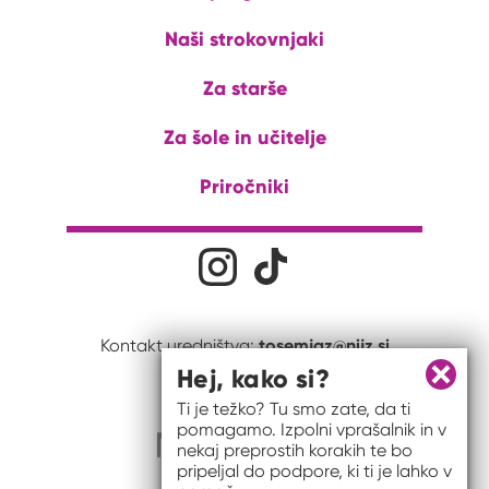
Naši strokovnjaki
Za starše
Za šole in učitelje
Priročniki
Družabna omrežja
Na naš Instagram profil
Na naš Tiktok profil
tosemjaz@nijz.si
Kontakt uredništva:
Hej, kako si?
Zapri 
Ti je težko? Tu smo zate, da ti
pomagamo. Izpolni vprašalnik in v
nekaj preprostih korakih te bo
pripeljal do podpore, ki ti je lahko v