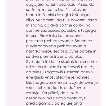
dogajajo na tem področju. Pišeš, da
se že nekaj časa boriš s težavami s
hrano in še nisi dosegla želenega
cilja. Verjamem, da ti je povsem jasno
in znano, da dva do trije obroki na
dan ne zadoščajo potrebam tvojega
telesa. Prav tako kot ni zdravo
pretirano prehranjevanje. Smernice
glede zdravega prehranjevanja
namreč vsebujejo tri glavne obroke in
še dva premostitvena obroka.
Svetujem ti, da se skušaš teh smernic
držati in da hkrati upoštevaš tudi to,
da telesu zagotoviš ustrezen dnevni
energijski vnos. Slednje je namreč
ključnega pomena za tvoje delovanje
v šoli, telesno, kot tudi duševno
zdravje. Ker pišeš, da si zelo
nezadovoljna s svojo postavo, ti
predlagam da poleg urejanja