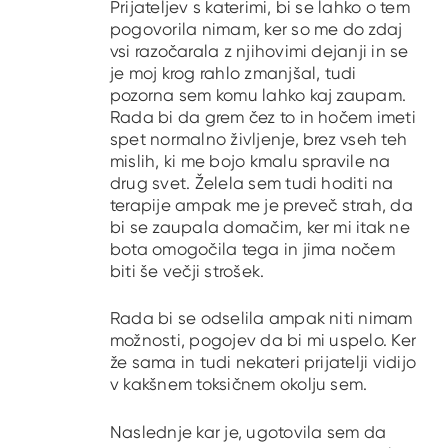
Prijateljev s katerimi, bi se lahko o tem
pogovorila nimam, ker so me do zdaj
vsi razočarala z njihovimi dejanji in se
je moj krog rahlo zmanjšal, tudi
pozorna sem komu lahko kaj zaupam.
Rada bi da grem čez to in hočem imeti
spet normalno življenje, brez vseh teh
mislih, ki me bojo kmalu spravile na
drug svet. Želela sem tudi hoditi na
terapije ampak me je preveč strah, da
bi se zaupala domačim, ker mi itak ne
bota omogočila tega in jima nočem
biti še večji strošek.
Rada bi se odselila ampak niti nimam
možnosti, pogojev da bi mi uspelo. Ker
že sama in tudi nekateri prijatelji vidijo
v kakšnem toksičnem okolju sem.
Naslednje kar je, ugotovila sem da