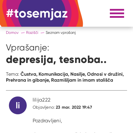
#tosemjaz
#to sem jaz
Razpri 
Domov
Razišči
Seznam vprašanj
Vprašanje:
depresija, tesnoba..
Čustva,
Komunikacija,
Nasilje,
Odnosi v družini,
Tema:
Prehrana in gibanje,
Razmišljam in imam stališča
lilija222
li
23 mar. 2022 19:47
Objavljeno:
Pozdravljeni,