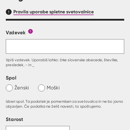
Pravila uporabe spletne svetovalnice
Vzdevek
Obrazec, kjer lahko zastaviš vprašanje
Gumb s pojasnilom, kaj mora uporabnik vpisat 
Vpiši vzdevek. Uporabiš lahko: črke slovenske abecede, številke,
presledek, - in _
Spol
Ženski
Moški
Izberi spol. Ta podatek je pomemben za svetovalca in ne bo javno
objavljen. Če podatka ne želiš navesti, to spoštujemo.
Starost