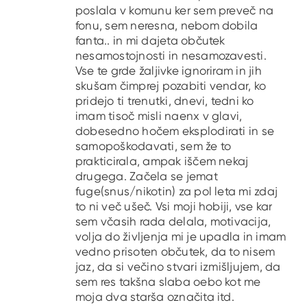
poslala v komunu ker sem preveč na
fonu, sem neresna, nebom dobila
fanta.. in mi dajeta občutek
nesamostojnosti in nesamozavesti.
Vse te grde žaljivke ignoriram in jih
skušam čimprej pozabiti vendar, ko
pridejo ti trenutki, dnevi, tedni ko
imam tisoč misli naenx v glavi,
dobesedno hočem eksplodirati in se
samopoškodavati, sem že to
prakticirala, ampak iščem nekaj
drugega. Začela se jemat
fuge(snus/nikotin) za pol leta mi zdaj
to ni več ušeč. Vsi moji hobiji, vse kar
sem včasih rada delala, motivacija,
volja do življenja mi je upadla in imam
vedno prisoten občutek, da to nisem
jaz, da si večino stvari izmišljujem, da
sem res takšna slaba oebo kot me
moja dva starša označita itd.