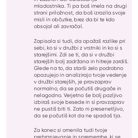
mladostnika. Ti pa boš imela na drugi
strani priložnost, da boš izrazila svoje
misli in občutke, brez da bi te kdo
obsojal ali zavračal.
Zapisala si tudi, da opažaš razlike pri
sebi, ko si v družbi z vrstniki in ko si s
starejšimi. Zdi se ti, da si v družbi
starejših bolj zadržana in hitreje zardiš.
Glede na to, da starši zelo podrobno
opazujejo in analizirajo tvoje vedenje
v družbi starejših, je pravzaprav
normalno, da se počutiš drugače in
nelagodno. Verjetno še bolj pazljivo
izbiraš svoje besede in si pravzaprav
ne pustiš biti ti. Zato ni presenetljivo,
da se počutiš kot da ne spadaš tja.
Za konec si omenila tudi tvoje
prehranjevanje in spremembe, ki se