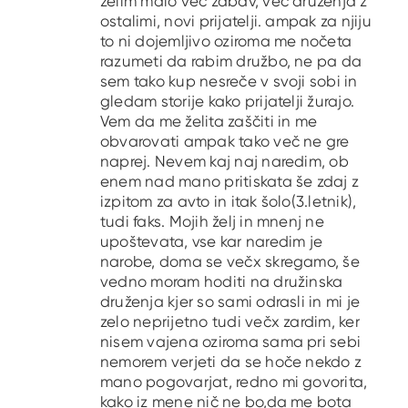
želim malo več zabav, več druženja z
ostalimi, novi prijatelji. ampak za njiju
to ni dojemljivo oziroma me nočeta
razumeti da rabim družbo, ne pa da
sem tako kup nesreče v svoji sobi in
gledam storije kako prijatelji žurajo.
Vem da me želita zaščiti in me
obvarovati ampak tako več ne gre
naprej. Nevem kaj naj naredim, ob
enem nad mano pritiskata še zdaj z
izpitom za avto in itak šolo(3.letnik),
tudi faks. Mojih želj in mnenj ne
upoštevata, vse kar naredim je
narobe, doma se večx skregamo, še
vedno moram hoditi na družinska
druženja kjer so sami odrasli in mi je
zelo neprijetno tudi večx zardim, ker
nisem vajena oziroma sama pri sebi
nemorem verjeti da se hoče nekdo z
mano pogovarjat, redno mi govorita,
kako iz mene nič ne bo,da me bota