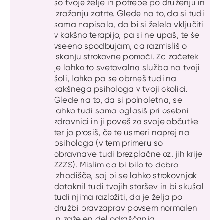
so tvoje želje in potrebe po druženju in
izražanju zatrte. Glede na to, da si tudi
sama napisala, da bi si želela vključiti
v kakšno terapijo, pa si ne upaš, te še
vseeno spodbujam, da razmisliš o
iskanju strokovne pomoči. Za začetek
je lahko to svetovalna služba na tvoji
šoli, lahko pa se obrneš tudi na
kakšnega psihologa v tvoji okolici.
Glede na to, da si polnoletna, se
lahko tudi sama oglasiš pri osebni
zdravnici in ji poveš za svoje občutke
ter jo prosiš, če te usmeri naprej na
psihologa (v tem primeru so
obravnave tudi brezplačne oz. jih krije
ZZZS). Mislim da bi bilo to dobro
izhodišče, saj bi se lahko strokovnjak
dotaknil tudi tvojih staršev in bi skušal
tudi njima razložiti, da je želja po
družbi pravzaprav povsem normalen
in zaželen del odraščanja