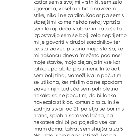
kadar sem s svojimi vrstniki, sem zelo
zgovorna, vesela in hitro navežem
stike, nikoli ne zardim. Kadar pa sem s
starejšimi ko me nekdo nekaj vpraša
sem takoj rdeča v obraz in nato še to
izpostavijo sem še bolj, zelo neprijetno
mi je govoriti v družbi sorodnikov ter
če sta zraven pistona moja starša, ke
mi nakoncu dneva "mečeta pod nos"
moje stavke, moja dejanja in vse kar
lahko uporabita proti meni. In takrat
sem bolj tiha, sramežljiva in počutim
se utišana, ker mislim da ne spadam
zraven njih tudi, če sem polnoletna,
nekako se ne počutim, da bi lahko
navezala stik oz. komunicirala. in še
zadnja stvar, od 21' poletja se borim s
hrano, sploh nisem več lačna, na
nekatere dni bi pa pojedla vse kar
imam doma, takrat sem shujšala za 5-
6kg, zdaj sem pa na isti teži kot pa