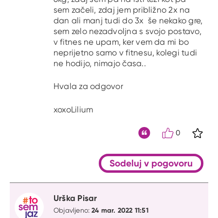
sem začeli, zdaj jem približno 2x na
dan ali manj tudi do 3x še nekako gre,
sem zelo nezadvoljna s svojo postavo,
v fitnes ne upam, ker vem da mi bo
neprijetno samo v fitnesu, kolegi tudi
ne hodijo, nimajo časa..
Hvala za odgovor
xoxoLilium
0
S kli
Citat
Sodeluj v pogovoru
Urška Pisar
24 mar. 2022 11:51
Objavljeno: