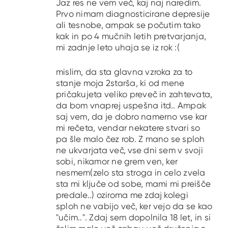
Jaz res ne vem več, kaj naj naredim.
Prvo nimam diagnosticirane depresije
ali tesnobe, ampak se počutim tako
kak in po 4 mučnih letih pretvarjanja,
mi zadnje leto uhaja se iz rok :(
mislim, da sta glavna vzroka za to
stanje moja 2starša, ki od mene
pričakujeta veliko preveč in zahtevata,
da bom vnaprej uspešna itd.. Ampak
saj vem, da je dobro namerno vse kar
mi rečeta, vendar nekatere stvari so
pa šle malo čez rob. Z mano se sploh
ne ukvarjata več, vse dni sem v svoji
sobi, nikamor ne grem ven, ker
nesmem(zelo sta stroga in celo zvela
sta mi ključe od sobe, mami mi preišče
predale..) oziroma me zdaj kolegi
sploh ne vabijo več, ker vejo da se kao
"učim..". Zdaj sem dopolnila 18 let, in si