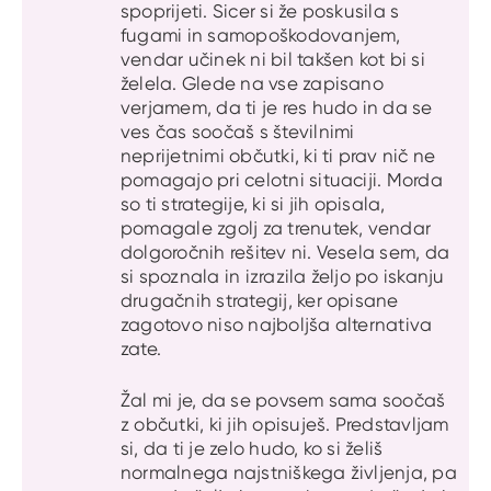
spoprijeti. Sicer si že poskusila s
fugami in samopoškodovanjem,
vendar učinek ni bil takšen kot bi si
želela. Glede na vse zapisano
verjamem, da ti je res hudo in da se
ves čas soočaš s številnimi
neprijetnimi občutki, ki ti prav nič ne
pomagajo pri celotni situaciji. Morda
so ti strategije, ki si jih opisala,
pomagale zgolj za trenutek, vendar
dolgoročnih rešitev ni. Vesela sem, da
si spoznala in izrazila željo po iskanju
drugačnih strategij, ker opisane
zagotovo niso najboljša alternativa
zate.
Žal mi je, da se povsem sama soočaš
z občutki, ki jih opisuješ. Predstavljam
si, da ti je zelo hudo, ko si želiš
normalnega najstniškega življenja, pa