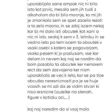
uporabljala xane ampak nic ni bilo
isto kot prvic, mesala sem jih tudi z
alkoholom da bi bilo mocnje, ko mi jih
je zmankalo sem se spet zacela rezati
a to zelo mocno, in se zdaj iscem nekaj
kar bi mi dalo isti obcutek kot xani a
nic ni isto. sedaj k sem v 3. letniku in se
vedno leto po tem iscem ta obcutek v
vsaki osebi s katero se pogovarjam,
vsako pesem ki jo poslusam, vse kar
delam in nevem kaj naj se nardim da
bom pozabla ta obcutek ker nemorem
rect da sem zasvojena ker nism
uporablala ze vec k leto, kar se pa tice
obcutka neresnicnosti pa je se huje
vcasih se mi zdi da ze vidim stvari ki
niso resnicne (zuzelke na stenah,
figure v koticku oci,...)
kaj naj naredim da si vsaj malo