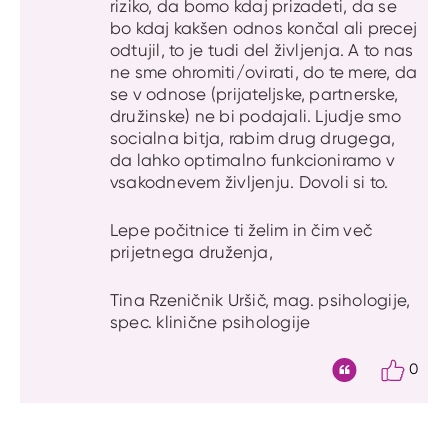
riziko, da bomo kdaj prizadeti, da se
bo kdaj kakšen odnos končal ali precej
odtujil, to je tudi del življenja. A to nas
ne sme ohromiti/ovirati, do te mere, da
se v odnose (prijateljske, partnerske,
družinske) ne bi podajali. Ljudje smo
socialna bitja, rabim drug drugega,
da lahko optimalno funkcioniramo v
vsakodnevem življenju. Dovoli si to.
Lepe počitnice ti želim in čim več
prijetnega druženja,
Tina Rzeničnik Uršič, mag. psihologije,
spec. klinične psihologije
0
Citat