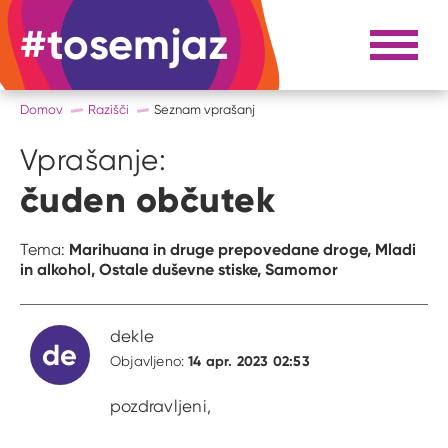
#tosemjaz
#to sem jaz
Razpri 
Domov
Razišči
Seznam vprašanj
Vprašanje:
čuden občutek
Marihuana in druge prepovedane droge,
Mladi
Tema:
in alkohol,
Ostale duševne stiske,
Samomor
dekle
de
14 apr. 2023 02:53
Objavljeno:
pozdravljeni,