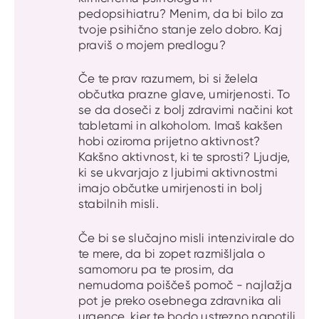
pedopsihiatru? Menim, da bi bilo za
tvoje psihično stanje zelo dobro. Kaj
praviš o mojem predlogu?
Če te prav razumem, bi si želela
občutka prazne glave, umirjenosti. To
se da doseči z bolj zdravimi načini kot
tabletami in alkoholom. Imaš kakšen
hobi oziroma prijetno aktivnost?
Kakšno aktivnost, ki te sprosti? Ljudje,
ki se ukvarjajo z ljubimi aktivnostmi
imajo občutke umirjenosti in bolj
stabilnih misli.
Če bi se slučajno misli intenzivirale do
te mere, da bi zopet razmišljala o
samomoru pa te prosim, da
nemudoma poiščeš pomoč - najlažja
pot je preko osebnega zdravnika ali
urgence, kjer te bodo ustrezno napotili