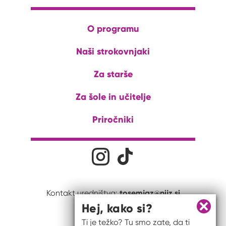
O programu
Naši strokovnjaki
Za starše
Za šole in učitelje
Priročniki
Družabna omrežja
Na naš Instagram profil
Na naš Tiktok profil
tosemjaz@nijz.si
Kontakt uredništva:
Hej, kako si?
Zapri 
Ti je težko? Tu smo zate, da ti