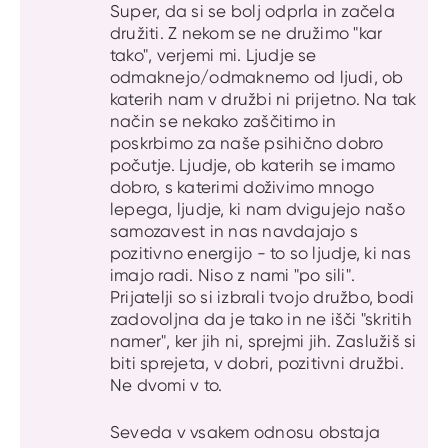
Super, da si se bolj odprla in začela
družiti. Z nekom se ne družimo "kar
tako", verjemi mi. Ljudje se
odmaknejo/odmaknemo od ljudi, ob
katerih nam v družbi ni prijetno. Na tak
način se nekako zaščitimo in
poskrbimo za naše psihično dobro
počutje. Ljudje, ob katerih se imamo
dobro, s katerimi doživimo mnogo
lepega, ljudje, ki nam dvigujejo našo
samozavest in nas navdajajo s
pozitivno energijo - to so ljudje, ki nas
imajo radi. Niso z nami "po sili".
Prijatelji so si izbrali tvojo družbo, bodi
zadovoljna da je tako in ne išči "skritih
namer", ker jih ni, sprejmi jih. Zaslužiš si
biti sprejeta, v dobri, pozitivni družbi.
Ne dvomi v to.
Seveda v vsakem odnosu obstaja