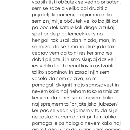
vcasih tisti občutek se vedno prisoten,
sem se zacela veliko bol druziti z
prijatelji ki pomenijo ogromno in ko
sem z njimi je občutek veliko boljši kot
pa obcutek katere koli droge a tukaj
spet pride problemcek ker smo
hengali tak usak dan in zdaj manj in
se mi zdi da se z mano druzijo kr tak.
ceprav vem da to ni res ker smo res
dobri prijatelji in smo skupaj doziveli
res veliko lepih trenutkov in ustvarili
toliko spominov in zaradi njih sem
vesela da sem se ziva, so mi
pomagali dvignit mojo samozavest in
nevem kako naj neham tako razmislat
ker vem da ni res samo nevem kako
naj sprejmem to "prijateljsko ljubezen"
ker pac se vedn vrjamem v to da si je
ne zasluzim. vem da mi pri tem lahko
pomaga le psiholog a nevem kako naj
grem tja ker vem da si zasluzim pomoc