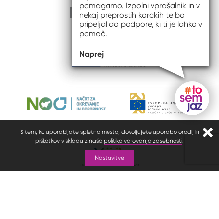
pomagamo. Izpolni vprašalnik in v
nekaj preprostih korakih te bo
pripeljal do podpore, ki ti je lahko v
pomoč.
Naprej
Gumb do
S tem, ko uporabljate spletno mesto, dovoljujete uporabo orodij in
Zapr
piškotkov v skladu z našo
politiko varovanja zasebnosti
.
Nastavitve
© 2026 #to sem jaz