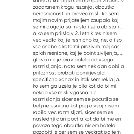
konec a kar hitro sem se spet znaska v
zacaranem krogu rezanja, obcutka
neresnicnosti in prevec misli. ko sem
mojim novim prijateljem zaupala kaj
se mi dogaja so mi stali zelo ob stani,
a ko sem prilsla v 2. letnik res nisem
vec vedla kaj je resnicno kaj ne, ali so
vse osebe s katermi prezivim moj cas
sploh resnicne, kaj je point zivljenja,...
glava me je prav bolela od vsega
razmisljanja. nato sem nek dan dobila
priloznost probati pomirjevala
specificno xanax in itak sem rekla ja.
ko sem ga uzela je bilo kot da bi mi
nekdo vse misli vgasno nic
razmislanja sicer sem se pocutila se
bolj neresnicno kot prej a vsaj nisem
rabila vec razmisljati. sicer sem se
naslednji dan poctla kot da bi me en
povozo tega obcutka nisem hotela
pozabiti. sicer sem se veckrat po tem