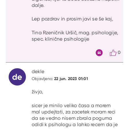
dalje.
Lep pozdrav in prosim javi se še kaj,
Tina Rzeničnik Uršič, mag. psihologije,
spec. klinične psihologije
0
Citat
dekle
de
22 jun. 2023 01:01
Objavljeno:
živjo,
sicer je minilo veliko časa a morem
mal updejtati, za zacetek moram reci
da se vedno nisem zbrala poguma
odidi k psihologu a lahko recem da je