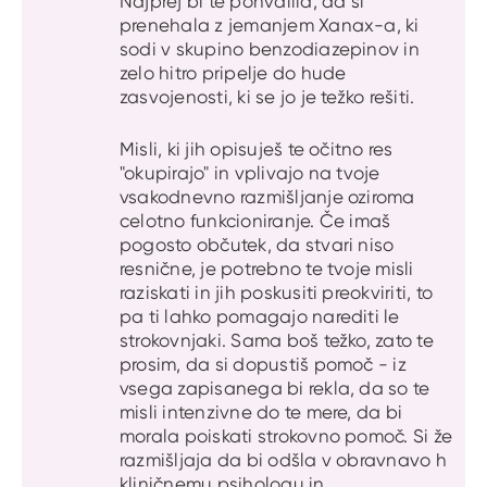
Najprej bi te pohvalila, da si
prenehala z jemanjem Xanax-a, ki
sodi v skupino benzodiazepinov in
zelo hitro pripelje do hude
zasvojenosti, ki se jo je težko rešiti.
Misli, ki jih opisuješ te očitno res
"okupirajo" in vplivajo na tvoje
vsakodnevno razmišljanje oziroma
celotno funkcioniranje. Če imaš
pogosto občutek, da stvari niso
resnične, je potrebno te tvoje misli
raziskati in jih poskusiti preokviriti, to
pa ti lahko pomagajo narediti le
strokovnjaki. Sama boš težko, zato te
prosim, da si dopustiš pomoč - iz
vsega zapisanega bi rekla, da so te
misli intenzivne do te mere, da bi
morala poiskati strokovno pomoč. Si že
razmišljaja da bi odšla v obravnavo h
kliničnemu psihologu in