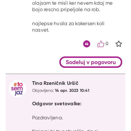
olajsam te misli ker nevem kdaj me
bojo rescno pripeljale na rob.
najlepse hvala za kakersen koli
nasvet.
0
S kli
Citat
Sodeluj v pogovoru
Tina Rzeničnik Uršič
14 apr. 2023 10:41
Objavljeno:
Odgovor svetovalke:
Pozdravljena.