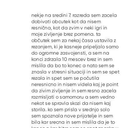
nekje na sredini 7. razreda sem zacela
dobivati obcutek kot da nisem
resnična, kot da zvim v neki igri in
moje zivljenje brez pomena. ta
občutek sem za nekaj časa ustavila z
rezanjem, ki je kasneje pripeljalo samo
do ogromne zasvojensti, a sem na
konci zdrzala 10 mescev brez in sem
mislila da bo to konec a nato sem se
znasla v stresni situaciji in sem se spet
rezala in spet sem se počutila
neresnicno in nisem videla kaj je point
da zivim zivljenje in sem resno zacela
razmisljati o samomoru a sem vedno
nekot se spravla skozi da nisem kaj
storila. ko sem prisla v srednjo solo
sem spoznala nove prijatelje in sem
bila kar srecna in sem mislila da je to