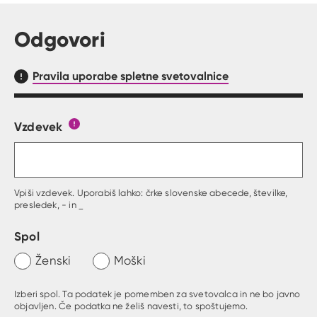
Odgovori
Pravila uporabe spletne svetovalnice
Vzdevek
Obrazec, kjer lahko zastaviš vprašanje
Gumb s pojasnilom, kaj mora uporabnik vpisat 
Vpiši vzdevek. Uporabiš lahko: črke slovenske abecede, številke,
presledek, - in _
Spol
Ženski
Moški
Izberi spol. Ta podatek je pomemben za svetovalca in ne bo javno
objavljen. Če podatka ne želiš navesti, to spoštujemo.