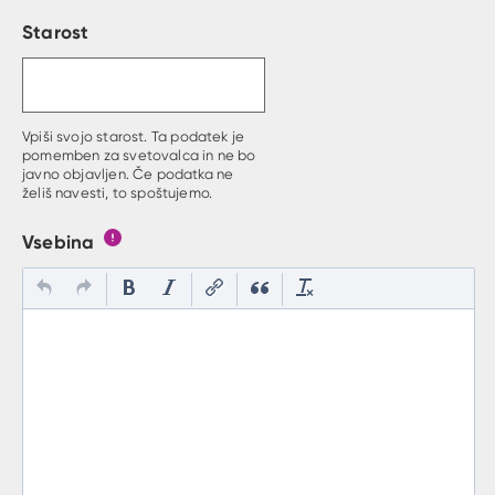
Starost
Vpiši svojo starost. Ta podatek je
pomemben za svetovalca in ne bo
javno objavljen. Če podatka ne
želiš navesti, to spoštujemo.
Vsebina
Gumb s pojasnilom, kaj mora uporabnik vpisat v