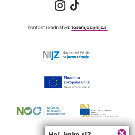
Družabna omrežja
tosemjaz@nijz.si
Kontakt uredništva:
Hej, kako si?