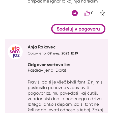
ampak me ignorira kaj nja naredim
0
S kli
Citat
Sodeluj v pogovoru
Anja Rakovec
09 avg. 2023 12:19
Objavljeno:
Odgovor svetovalke:
Pozdravljena, Dora!
Praviš, da ti je všeč bivši fant. Z njim si
poskusila ponovno vzpostaviti
pogovor oz. mu povedati, kaj čutiš,
vendar nisi dobila nobenega odziva.
Iz tega lahko sklepam, da si fant ne
želi nadaljevati odnosa s teboj. Zakaj