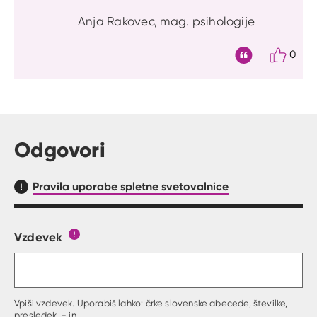
Anja Rakovec, mag. psihologije
0
Citat
Odgovori
Pravila uporabe spletne svetovalnice
Vzdevek
Obrazec, kjer lahko zastaviš vprašanje
Gumb s pojasnilom, kaj mora uporabnik vpisat 
Vpiši vzdevek. Uporabiš lahko: črke slovenske abecede, številke,
presledek, - in _