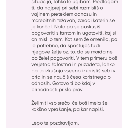
situacija, lahko le ugibam. Predlagam
ti, da najprej pri sebi razmisliš o
vajinem preteklem odnosu in
morebitnih težavah, zaradi katerih se
je končal. Nato pa se poskusiš
pogovoriti s fantom in ugotoviti, kaj si
on misli o tem. Kot sem že omenila, pa
je potrebno, da spoštuješ tudi
njegove želje oz. to, da se morda ne
bo želel pogovoriti. V tem primeru boš
verjetno žalostna in prizadeta, lahko
pa to izkušnjo vseeno izkoristiš sebi v
prid in se naučiš česa koristnega o
odnosih. Gotovo ti bo kdaj v
prihodnosti prišlo prav.
Želim ti vso srečo, če boš imela še
kakšno vprašanje, pa kar napiši.
Lepo te pozdravljam,