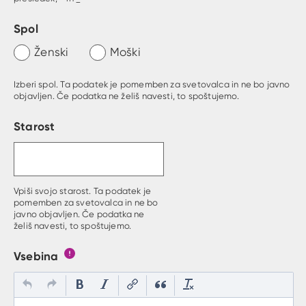
Spol
Ženski
Moški
Izberi spol. Ta podatek je pomemben za svetovalca in ne bo javno
objavljen. Če podatka ne želiš navesti, to spoštujemo.
Starost
Vpiši svojo starost. Ta podatek je
pomemben za svetovalca in ne bo
javno objavljen. Če podatka ne
želiš navesti, to spoštujemo.
Vsebina
Gumb s pojasnilom, kaj mora uporabnik vpisat v