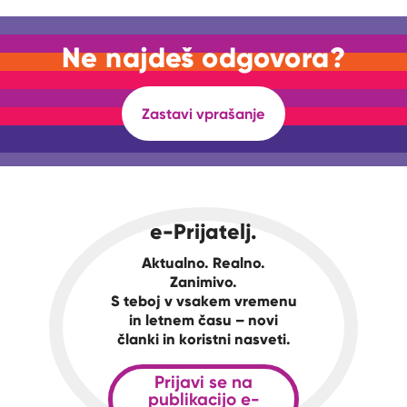
Ne najdeš odgovora?
Zastavi vprašanje
e-Prijatelj.
Aktualno. Realno.
Zanimivo.
S teboj v vsakem vremenu
in letnem času – novi
članki in koristni nasveti.
Prijavi se na
publikacijo e-