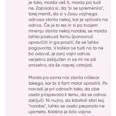
je tako, morda veš ti, morda pa tudi
ne. Zapisala si, da "si se spremenila",
torej meniš, da si v času vajinega
odnosa storila nekaj, kar je vplivalo na
odnos. Če je to res in si po tvojem
mnenju storila nekaj narobe, se morda
lahko poskusiš fantu (ponovno)
opravičiti in ga prositi, če se lahko
pogovorita. V kolikor se tudi na to ne
bo odzval, je zanj vajin odnos
verjetno zaključen in se mi ne zdi
smiselno, da še naprej vztrajaš.
Morda pa sama nisi storila ničesar
takega, kar bi ti fant moral oprostiti. Po
navadi je pri odnosih tako, da obe
osebi prispevata k temu, da se odnos
zaključi. Ni nujno, da kdorkoli stori kaj
"narobe", lahko se osebi preprosto ne
ujameta. Kakšna je bila vajina