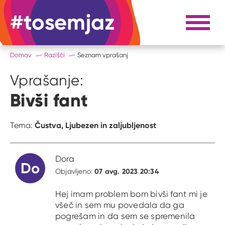
#tosemjaz
#to sem jaz
Razpri 
Domov
Razišči
Seznam vprašanj
Vprašanje:
Bivši fant
Čustva,
Ljubezen in zaljubljenost
Tema:
Dora
Do
07 avg. 2023 20:34
Objavljeno:
Hej imam problem bom bivši fant mi je
všeč in sem mu povedala da ga
pogrešam in da sem se spremenila