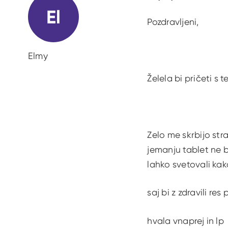
El
Pozdravljeni,
Elmy
Želela bi pričeti s 
Zelo me skrbijo str
jemanju tablet ne b
lahko svetovali kak
saj bi z zdravili re
hvala vnaprej in lp