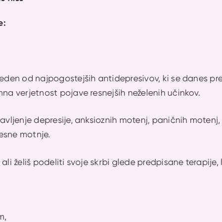
e:
 eden od najpogostejših antidepresivov, ki se danes pr
hna verjetnost pojave resnejših neželenih učinkov.
ravljenje depresije, anksioznih motenj, paničnih moten
esne motnje.
ali želiš podeliti svoje skrbi glede predpisane terapije
m,