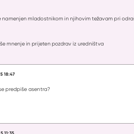
e namenjen mladostnikom in njihovim težavam pri odraš
e mnenje in prijeten pozdrav iz uredništva
5 18:47
se predpiše asentra?
5 11:35