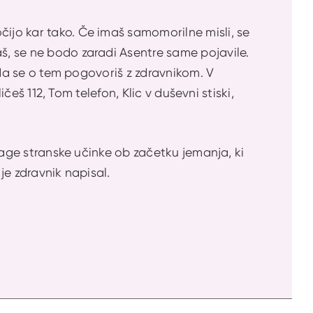
čijo kar tako. Če imaš samomorilne misli, se
aš, se ne bodo zaradi Asentre same pojavile.
, da se o tem pogovoriš z zdravnikom. V
ličeš 112, Tom telefon, Klic v duševni stiski,
 blage stranske učinke ob začetku jemanja, ki
 je zdravnik napisal.