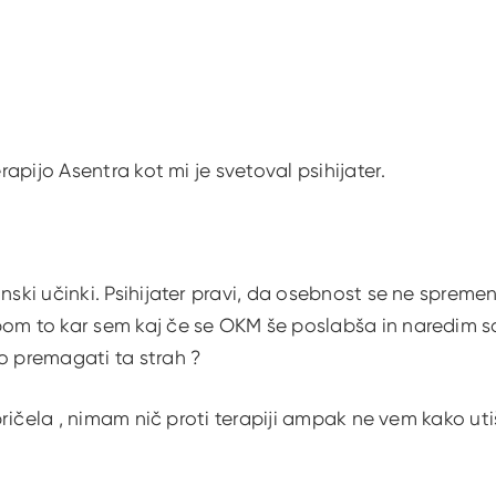
terapijo Asentra kot mi je svetoval psihijater.
anski učinki. Psihijater pravi, da osebnost se ne spreme
om to kar sem kaj če se OKM še poslabša in naredim sam
o premagati ta strah ?
s pričela , nimam nič proti terapiji ampak ne vem kako uti