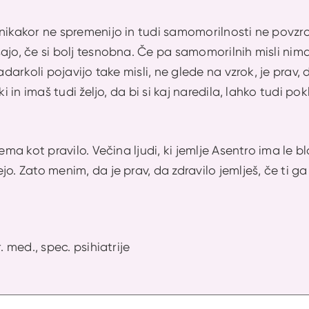
nikakor ne spremenijo in tudi samomorilnosti ne povzro
ajo, če si bolj tesnobna. Če pa samomorilnih misli nim
kadarkoli pojavijo take misli, ne glede na vzrok, je prav
ki in imaš tudi željo, da bi si kaj naredila, lahko tudi pok
jema kot pravilo. Večina ljudi, ki jemlje Asentro ima le
o. Zato menim, da je prav, da zdravilo jemlješ, če ti ga
. med., spec. psihiatrije