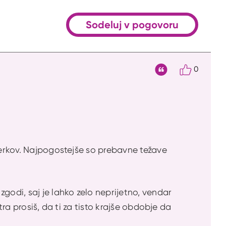
Sodeluj v pogovoru
0
Citat
dmerkov. Najpogostejše so prebavne težave
godi, saj je lahko zelo neprijetno, vendar
tra prosiš, da ti za tisto krajše obdobje da