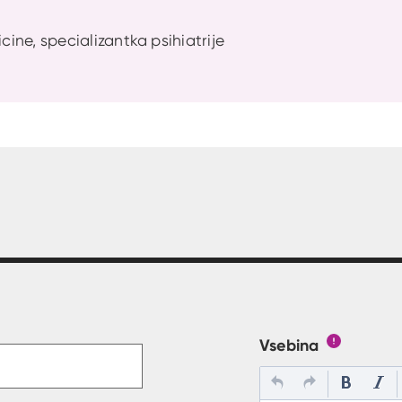
icine, specializantka psihiatrije
t v polje
Vsebina
Gumb s poj