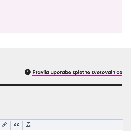
Pravila uporabe spletne svetovalnice
asnilom, kaj mora uporabnik vpisat v polje