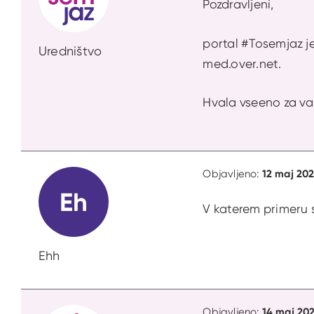
Pozdravljeni,
portal #Tosemjaz j
Uredništvo
med.over.net.
Hvala vseeno za vaš
12 maj 202
Objavljeno:
Eh
V katerem primeru 
Ehh
14 maj 202
Objavljeno: