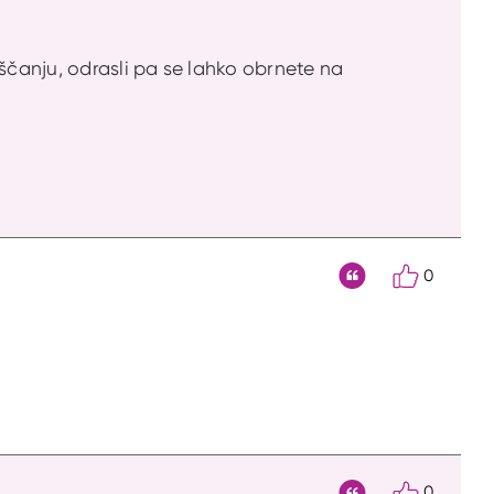
čanju, odrasli pa se lahko obrnete na
0
Citat
0