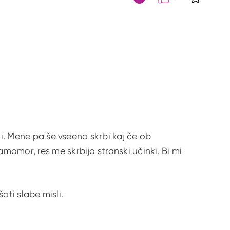
S klikom 
Citat
ni. Mene pa še vseeno skrbi kaj če ob
omor, res me skrbijo stranski učinki. Bi mi
šati slabe misli.