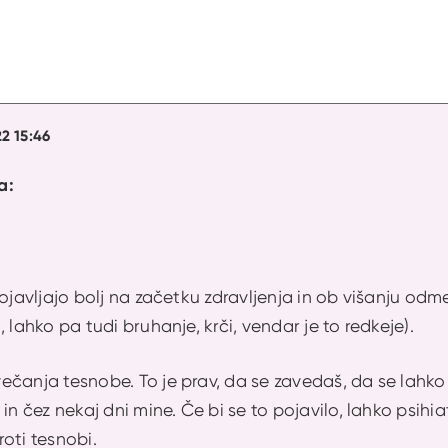
22 15:46
a:
pojavljajo bolj na začetku zdravljenja in ob višanju o
 lahko pa tudi bruhanje, krči, vendar je to redkeje).
čanja tesnobe. To je prav, da se zavedaš, da se lahko z
in čez nekaj dni mine. Če bi se to pojavilo, lahko psihia
roti tesnobi.