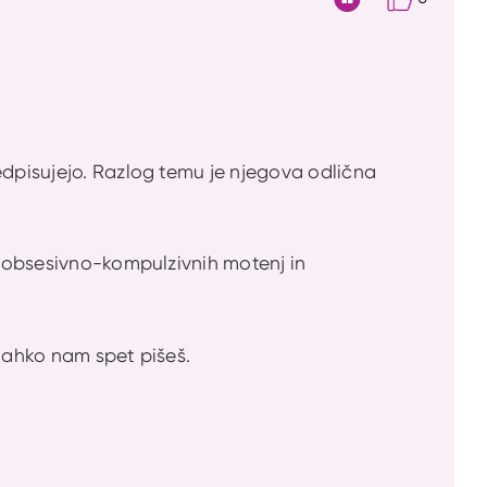
Citat
edpisujejo. Razlog temu je njegova odlična
j, obsesivno-kompulzivnih motenj in
, lahko nam spet pišeš.