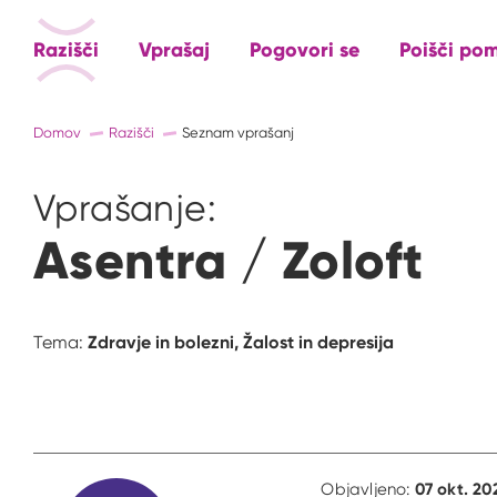
Razišči
Vprašaj
Pogovori se
Poišči po
Domov
Razišči
Seznam vprašanj
Vprašanje:
Asentra / Zoloft
Zdravje in bolezni,
Žalost in depresija
Tema:
07 okt. 20
Objavljeno: