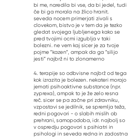
bi me, naredila bi vse, da bi jedel, tudi
če bi ga morala na žlico hranit.
seveda nocem primerjati zivali s
clovekom, bistvo je v tem da je tezko
gledat svojega ljubljenega kako se
pred tvojimi ocmi izgublja v taki
bolezni. ne vem kaj sicer je za tvoje
pojme ”kazen”, ampak da ga ”silijo
jesti” najbrž ni to zlonamerno
4. terapije so odbvisne najbrž od tega
kok izrazita je bolezen. nekateri morajo
jemati psihoaktivne substance (npr.
zyprexa), ampak to je že zelo resna
reč. sicer se pa začne pri zdravniku,
vzpostavi se jedilnik, se spremlja teža,
redni pogovori - o slabih mislih ob
prehrani, samopodoba, idr. najbolj so
v ospredju pogovori s psihiatri in
psihologi in seveda redna in zadostna