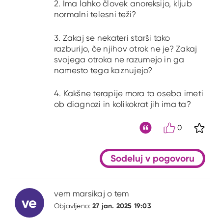
2. Ima lahko človek anoreksijo, kljub
normalni telesni teži?
3. Zakaj se nekateri starši tako
razburijo, če njihov otrok ne je? Zakaj
svojega otroka ne razumejo in ga
namesto tega kaznujejo?
4. Kakšne terapije mora ta oseba imeti
ob diagnozi in kolikokrat jih ima ta?
0
S kli
Citat
Sodeluj v pogovoru
vem marsikaj o tem
ve
27 jan. 2025 19:03
Objavljeno: