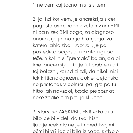
1. ne vem kaj tocno mislis s tem
2. ja, kolikor vem, je anoreksija sicer
pogosto asociirana z zelo nizkim BMI,
ni pa nizek BMI pogoj za diagnozo.
anoreksija je motnja hranjenja, za
katero lahlo zboli kdorkoli, je pa
posledica pogosto izrazita izguba
teže. nikoli nisi ”premalo” bolan, da bi
imel anoreksijo - to je ful problem pri
tej bolezni, ker sd zi zdi, da nikoli nisi
tok kriticno ogrozen, dokler dejansko
ne pristanes v bolnici ipd. gre pa ful
hitro lah navzdol, tkoda prepoznat
neke znake cim prej je kljucno
3. starsi so ZASKRBLJENI! kako bi ti
bilo, ce bi videl, da tvoj hisni
ljubljencek nic ne je in pred tvojimi
očmi hira? jaz bi bila iz sebe, skrbelo