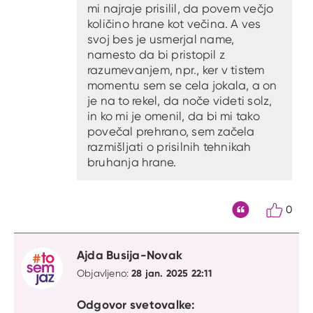
mi najraje prisilil, da povem večjo
količino hrane kot večina. A ves
svoj bes je usmerjal name,
namesto da bi pristopil z
razumevanjem, npr., ker v tistem
momentu sem se cela jokala, a on
je na to rekel, da noče videti solz,
in ko mi je omenil, da bi mi tako
povečal prehrano, sem začela
razmišljati o prisilnih tehnikah
bruhanja hrane.
0
Citat
Ajda Busija-Novak
28 jan. 2025 22:11
Objavljeno:
Odgovor svetovalke: