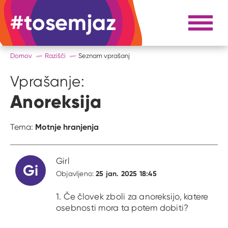
#tosemjaz
#to sem jaz
Razpri 
Domov
Razišči
Seznam vprašanj
Vprašanje:
Anoreksija
Motnje hranjenja
Tema:
Girl
Gi
25 jan. 2025 18:45
Objavljeno:
1. Če človek zboli za anoreksijo, katere
osebnosti mora ta potem dobiti?