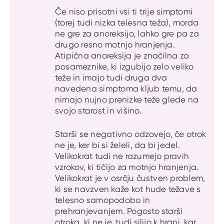
Če niso prisotni vsi ti trije simptomi
(torej tudi nizka telesna teža), morda
ne gre za anoreksijo, lahko gre pa za
drugo resno motnjo hranjenja.
Atipična anoreksija je značilna za
posameznike, ki izgubijo zelo veliko
teže in imajo tudi druga dva
navedena simptoma kljub temu, da
nimajo nujno prenizke teže glede na
svojo starost in višino.
Starši se negativno odzovejo, če otrok
ne je, ker bi si želeli, da bi jedel.
Velikokrat tudi ne razumejo pravih
vzrokov, ki tičijo za motnjo hranjenja.
Velikokrat je v osrčju čustven problem,
ki se navzven kaže kot hude težave s
telesno samopodobo in
prehranjevanjem. Pogosto starši
otroka, ki ne je, tudi silijo k hrani, kar