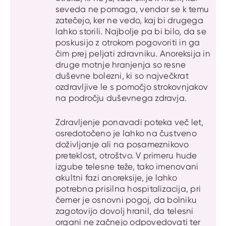
seveda ne pomaga, vendar se k temu
zatečejo, ker ne vedo, kaj bi drugega
lahko storili. Najbolje pa bi bilo, da se
poskusijo z otrokom pogovoriti in ga
čim prej peljati zdravniku. Anoreksija in
druge motnje hranjenja so resne
duševne bolezni, ki so največkrat
ozdravljive le s pomočjo strokovnjakov
na področju duševnega zdravja.
Zdravljenje ponavadi poteka več let,
osredotočeno je lahko na čustveno
doživljanje ali na posameznikovo
preteklost, otroštvo. V primeru hude
izgube telesne teže, tako imenovani
akultni fazi anoreksije, je lahko
potrebna prisilna hospitalizacija, pri
čemer je osnovni pogoj, da bolniku
zagotovijo dovolj hranil, da telesni
organi ne začnejo odpovedovati ter