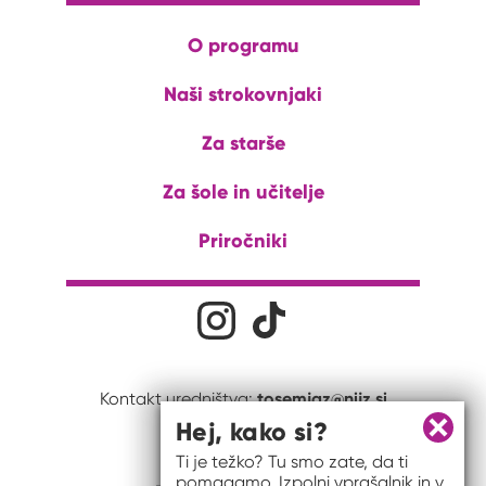
O programu
Naši strokovnjaki
Za starše
Za šole in učitelje
Priročniki
Družabna omrežja
Na naš Instagram profil
Na naš Tiktok profil
tosemjaz@nijz.si
Kontakt uredništva:
Hej, kako si?
Zapri 
Ti je težko? Tu smo zate, da ti
pomagamo. Izpolni vprašalnik in v