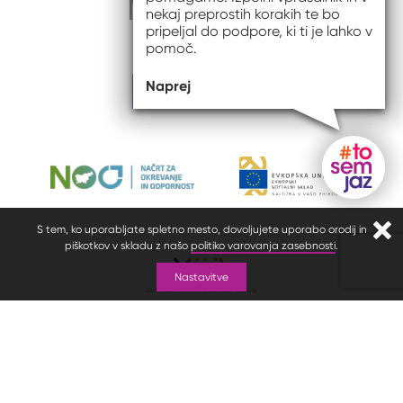
nekaj preprostih korakih te bo
pripeljal do podpore, ki ti je lahko v
pomoč.
Naprej
Gumb do
S tem, ko uporabljate spletno mesto, dovoljujete uporabo orodij in
Zapr
piškotkov v skladu z našo
politiko varovanja zasebnosti
.
Nastavitve
© 2026 #to sem jaz
ISSN spletišča: 2820-5960