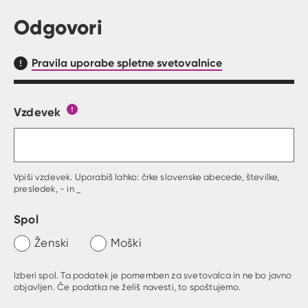
Odgovori
Pravila uporabe spletne svetovalnice
Vzdevek
Obrazec, kjer lahko zastaviš vprašanje
Gumb s pojasnilom, kaj mora uporabnik vpisat 
Vpiši vzdevek. Uporabiš lahko: črke slovenske abecede, številke,
presledek, - in _
Spol
Ženski
Moški
Izberi spol. Ta podatek je pomemben za svetovalca in ne bo javno
objavljen. Če podatka ne želiš navesti, to spoštujemo.