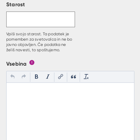
Starost
Vpiši svojo starost. Ta podatek je
pomemben za svetovalca in ne bo
javno objavljen. Če podatka ne
želiš navesti, to spoštujemo.
Vsebina
Gumb s pojasnilom, kaj mora uporabnik vpisat v