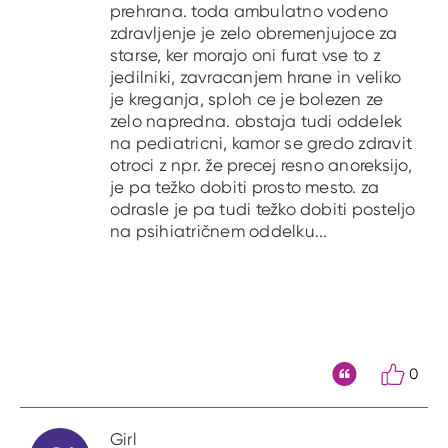
prehrana. toda ambulatno vodeno
zdravljenje je zelo obremenjujoce za
starse, ker morajo oni furat vse to z
jedilniki, zavracanjem hrane in veliko
je kreganja, sploh ce je bolezen ze
zelo napredna. obstaja tudi oddelek
na pediatricni, kamor se gredo zdravit
otroci z npr. že precej resno anoreksijo,
je pa težko dobiti prosto mesto. za
odrasle je pa tudi težko dobiti posteljo
na psihiatričnem oddelku...
0
Citat
Girl