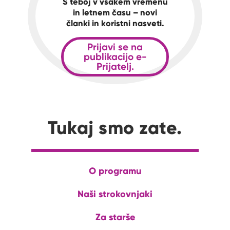
S teboj v vsakem vremenu
in letnem času – novi
članki in koristni nasveti.
Prijavi se na
publikacijo e-
Prijatelj.
Tukaj smo zate.
O programu
Naši strokovnjaki
Za starše