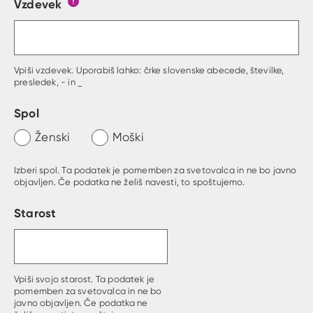
Vzdevek
Obrazec, kjer lahko zastaviš vprašanje
Gumb s pojasnilom, kaj mora uporabnik vpisat 
Vpiši vzdevek. Uporabiš lahko: črke slovenske abecede, številke,
presledek, - in _
Spol
Ženski
Moški
Izberi spol. Ta podatek je pomemben za svetovalca in ne bo javno
objavljen. Če podatka ne želiš navesti, to spoštujemo.
Starost
Vpiši svojo starost. Ta podatek je
pomemben za svetovalca in ne bo
javno objavljen. Če podatka ne