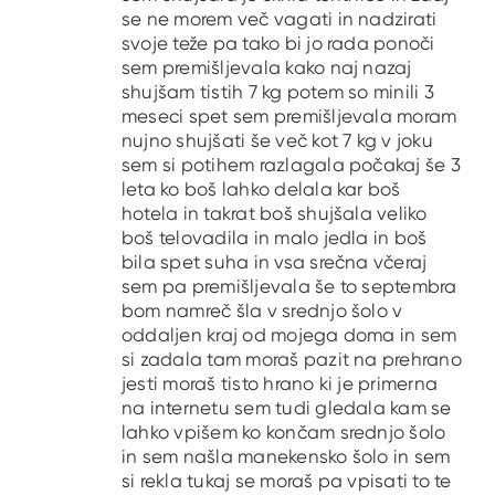
se ne morem več vagati in nadzirati
svoje teže pa tako bi jo rada ponoči
sem premišljevala kako naj nazaj
shujšam tistih 7 kg potem so minili 3
meseci spet sem premišljevala moram
nujno shujšati še več kot 7 kg v joku
sem si potihem razlagala počakaj še 3
leta ko boš lahko delala kar boš
hotela in takrat boš shujšala veliko
boš telovadila in malo jedla in boš
bila spet suha in vsa srečna včeraj
sem pa premišljevala še to septembra
bom namreč šla v srednjo šolo v
oddaljen kraj od mojega doma in sem
si zadala tam moraš pazit na prehrano
jesti moraš tisto hrano ki je primerna
na internetu sem tudi gledala kam se
lahko vpišem ko končam srednjo šolo
in sem našla manekensko šolo in sem
si rekla tukaj se moraš pa vpisati to te