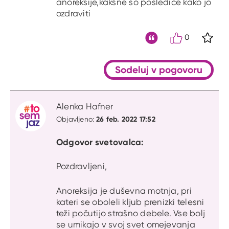
anoreksije,kakšne so posledice kako jo
ozdraviti
0
S kli
Citat
Sodeluj v pogovoru
Alenka Hafner
26 feb. 2022 17:52
Objavljeno:
Odgovor svetovalca:
Pozdravljeni,
Anoreksija je duševna motnja, pri
kateri se oboleli kljub prenizki telesni
teži počutijo strašno debele. Vse bolj
se umikajo v svoj svet omejevanja