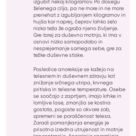
izgubit nekaj kilogramov. Po dosegu
želenega cilja, pa ne more in ne more
prenehat z izgubljanjem kilogramov in
hujša kar naprej, čeprav lahko zelo
nizka teža že ogroža njeno življenje.
Gre torej za duševno motnjo, ki ima v
osnovi nizko samopodobo in
nesprejemanje samega sebe, gre za
težke duševne stiske.
Posledice anoreksije se kažejo na
telesnem in duševnem zdravju kot
znižanje srčnega utripa, krvnega
pritiska in telesne temperature. Osebe
se soočajo z zaprtjem, imajo krhke in
lomljive lase, zmanjša se kostna
gostota, pogoste so okvare zob,
spremeni se poraščenost telesa.
Zaradi pomanjkanja energije je
prisotna izredna utrujenost in motnje