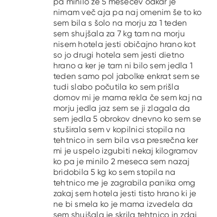
pa minilo že 5 mesecev odkar je
nimam več aja pa naj omenim še to ko
sem bila s šolo na morju za 1 teden
sem shujšala za 7 kg tam na morju
nisem hotela jesti običajno hrano kot
so jo drugi hotela sem jesti dietno
hrano a ker je tam ni bilo sem jedla 1
teden samo pol jabolke enkrat sem se
tudi slabo počutila ko sem prišla
domov mi je mama rekla če sem kaj na
morju jedla jaz sem se ji zlagala da
sem jedla 5 obrokov dnevno ko sem se
stuširala sem v kopilnici stopila na
tehtnico in sem bila vsa presrečna ker
mi je uspelo izgubiti nekaj kilogramov
ko pa je minilo 2 meseca sem nazaj
bridobila 5 kg ko sem stopila na
tehtnico me je zagrabila panika omg
zakaj sem hotela jesti tisto hrano ki je
ne bi smela ko je mama izvedela da
sem shujšala je skrila tehtnico in zdaj