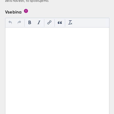
želiš navesti, to spoštujemo.
Vsebina
Gumb s pojasnilom, kaj mora uporabnik vpisat v