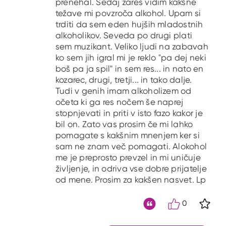
prenehal. Sedaj zares vidim kakšne
težave mi povzroča alkohol. Upam si
trditi da sem eden hujših mladostnih
alkoholikov. Seveda po drugi plati
sem muzikant. Veliko ljudi na zabavah
ko sem jih igral mi je reklo "pa dej neki
boš pa ja spil" in sem res... in nato en
kozarec, drugi, tretji... in tako dalje.
Tudi v genih imam alkoholizem od
očeta ki ga res nočem še naprej
stopnjevati in priti v isto fazo kakor je
bil on. Zato vas prosim če mi lahko
pomagate s kakšnim mnenjem ker si
sam ne znam več pomagati. Alokohol
me je preprosto prevzel in mi uničuje
življenje, in odriva vse dobre prijatelje
od mene. Prosim za kakšen nasvet. Lp
0
S kli
Citat