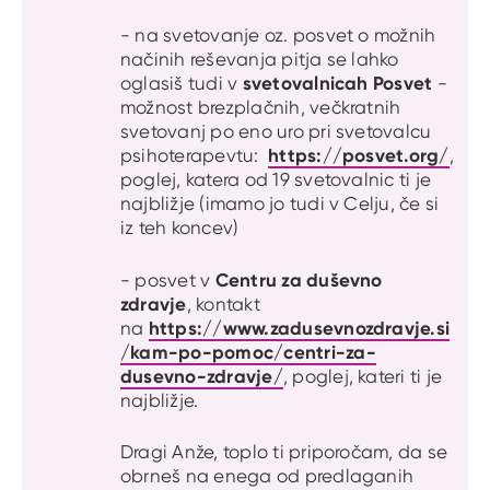
- na svetovanje oz. posvet o možnih
načinih reševanja pitja se lahko
svetovalnicah Posvet
oglasiš tudi v
-
možnost brezplačnih, večkratnih
svetovanj po eno uro pri svetovalcu
https://posvet.org/
psihoterapevtu:
,
poglej, katera od 19 svetovalnic ti je
najbližje (imamo jo tudi v Celju, če si
iz teh koncev)
Centru za duševno
- posvet v
zdravje
, kontakt
https://www.zadusevnozdravje.si
na
/kam-po-pomoc/centri-za-
dusevno-zdravje/
, poglej, kateri ti je
najbližje.
Dragi Anže, toplo ti priporočam, da se
obrneš na enega od predlaganih