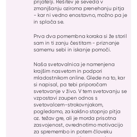
prijatelji. Rešitev je seveda v
zmanjšanju oziroma prenehanju pitja
- kar ni vedno enostavno, možno pa je
in splača se.
Prva dva pomembna koraka si že storil
sam in ti zanju čestitam - priznanje
samemu sebi in iskanje pomoči.
Naša svetovalnica je namenjena
krajšim nasvetom in podpori
mladostnikom online. Glede na to, kar
si napisal, pa tebi priporočam
svetovanje v živo. V tem svetovanju se
vzpostavi zaupen odnos s
svetovalcem-strokovnjakom,
pogledamo, za kakšno stopnjo pitja
oz. težav gre, ali je morda prisotna
zasvojenost, ovrednotimo motivacijo
za spremembo in potem človeku