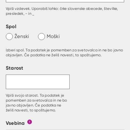
Vpiši vzdevek. Uporabiš lahko: črke slovenske abecede, številke,
presledek, - in _
Spol
Ženski
Moški
Izberi spol. Ta podatek je pomemben za svetovalca in ne bo javno
objavljen. Če podatka ne želiš navesti, to spoštujemo.
Starost
Vpiši svojo starost. Ta podatek je
pomemben za svetovalca in ne bo
javno objavljen. Če podatka ne
želiš navesti, to spoštujemo.
Vsebina
Gumb s pojasnilom, kaj mora uporabnik vpisat v