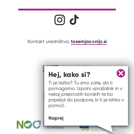
Družabna omrežja
Na naš Instagram profil
Na naš Tiktok profil
tosemjaz@nijz.si
Kontakt uredništva:
Hej, kako si?
Zapri 
Ti je težko? Tu smo zate, da ti
pomagamo. Izpolni vprašalnik in v
nekaj preprostih korakih te bo
pripeljal do podpore, ki ti je lahko v
pomoč.
Naprej