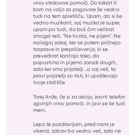
virov strokovne pomoči. Do takrat ti
bom na voljo za pogovore še vedno
tudi na tem spletišču. Upam, da si še
vedno muzikant, saj muzika je super,
upam pa tudi, da boš čim večkrat
zmogel reči: "Ne hvala, ne pijem". Ne
razlagaj zakaj, ker se potem pričnejo
razprave in prepričevanja, ki se
prevečkrat končajo tako, da
popustimo in pijemo zaradi drugih,
zato ker smo prijatelji...a saj veš, ta
pravi prijatelji so tisti, ki upoštevajo
tvoje stališče.
Torej Anže, če si za akcijo, zavrti telefon
zgornjih virov pomoči. In javi se še tudi
meni.
Lepo te pozdravljam, pred nami je
vikend, zabav bo vedno več, zato ne