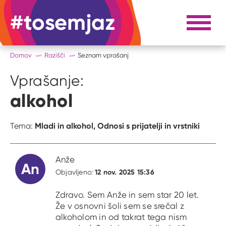
#tosemjaz
#to sem jaz
Razpri 
Domov
Razišči
Seznam vprašanj
Vprašanje:
alkohol
Mladi in alkohol,
Odnosi s prijatelji in vrstniki
Tema:
Anže
An
12 nov. 2025 15:36
Objavljeno:
Zdravo. Sem Anže in sem star 20 let.
Že v osnovni šoli sem se srečal z
alkoholom in od takrat tega nism