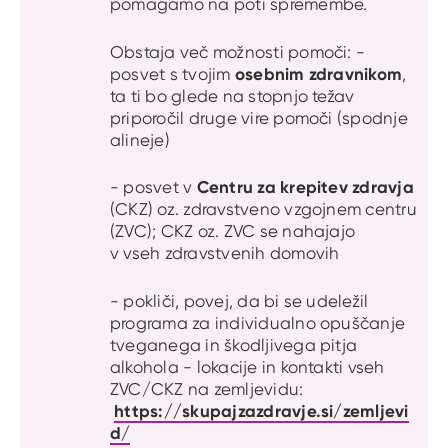
pomagamo na poti spremembe.
Obstaja več možnosti pomoči: -
osebnim zdravnikom
posvet s tvojim
,
ta ti bo glede na stopnjo težav
priporočil druge vire pomoči (spodnje
alineje)
Centru za krepitev zdravja
- posvet v
(CKZ) oz. zdravstveno vzgojnem centru
(ZVC); CKZ oz. ZVC se nahajajo
v vseh zdravstvenih domovih
- pokliči, povej, da bi se udeležil
programa za individualno opuščanje
tveganega in škodljivega pitja
alkohola - lokacije in kontakti vseh
ZVC/CKZ na zemljevidu:
https://skupajzazdravje.si/zemljevi
d/