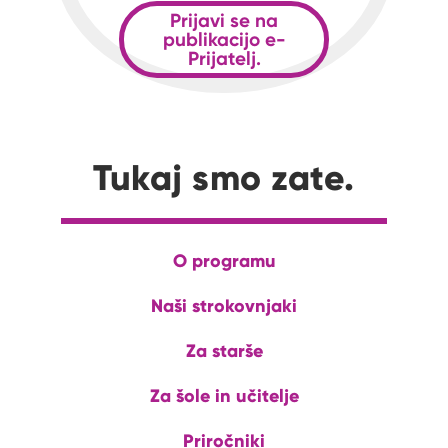
Prijavi se na
publikacijo e-
Prijatelj.
Tukaj smo zate.
O programu
Naši strokovnjaki
Za starše
Za šole in učitelje
Priročniki