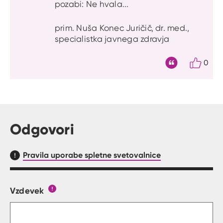
pozabi: Ne hvala...
prim. Nuša Konec Juričič, dr. med.,
specialistka javnega zdravja
0
Citat
Odgovori
Pravila uporabe spletne svetovalnice
Vzdevek
Obrazec, kjer lahko zastaviš vprašanje
Gumb s pojasnilom, kaj mora uporabnik vpisat 