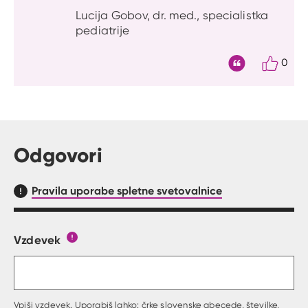
Lucija Gobov, dr. med., specialistka
pediatrije
0
Citat
Odgovori
Pravila uporabe spletne svetovalnice
Vzdevek
Obrazec, kjer lahko zastaviš vprašanje
Gumb s pojasnilom, kaj mora uporabnik vpisat 
Vpiši vzdevek. Uporabiš lahko: črke slovenske abecede, številke,