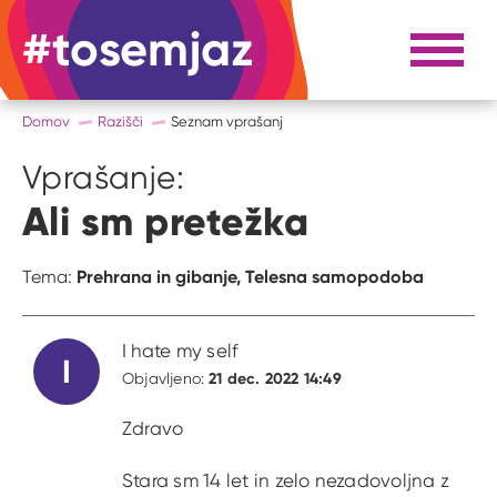
#tosemjaz
#to sem jaz
Razpri 
Domov
Razišči
Seznam vprašanj
Vprašanje:
Ali sm pretežka
Prehrana in gibanje,
Telesna samopodoba
Tema:
I hate my self
I
21 dec. 2022 14:49
Objavljeno:
Zdravo
Stara sm 14 let in zelo nezadovoljna z