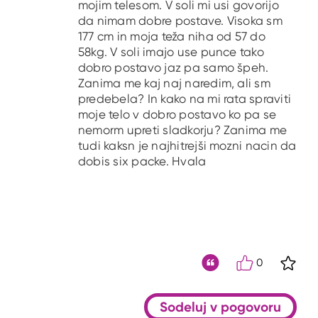
mojim telesom. V soli mi usi govorijo
da nimam dobre postave. Visoka sm
177 cm in moja teža niha od 57 do
58kg. V soli imajo use punce tako
dobro postavo jaz pa samo špeh.
Zanima me kaj naj naredim, ali sm
predebela? In kako na mi rata spraviti
moje telo v dobro postavo ko pa se
nemorm upreti sladkorju? Zanima me
tudi kaksn je najhitrejši mozni nacin da
dobis six packe. Hvala
0
S kli
Citat
Sodeluj v pogovoru