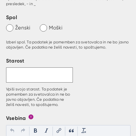
presledek, - in _
Spol
Ženski
Moški
Izberi spol. Ta podatek je pomemben za svetovalca in ne bo javno
objavljen. Če podatka ne želiš navesti, to spoštujemo.
Starost
Vpiši svojo starost. Ta podatek je
pomemben za svetovalca in ne bo
javno objavljen. Če podatka ne
želiš navesti, to spoštujemo.
Vsebina
Gumb s pojasnilom, kaj mora uporabnik vpisat v