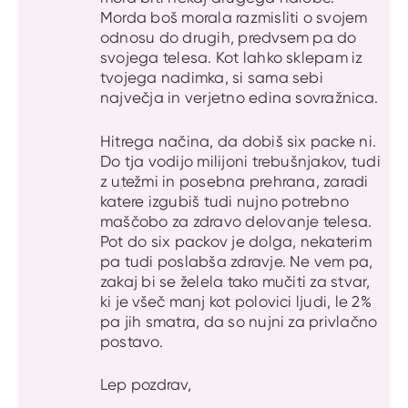
Morda boš morala razmisliti o svojem
odnosu do drugih, predvsem pa do
svojega telesa. Kot lahko sklepam iz
tvojega nadimka, si sama sebi
največja in verjetno edina sovražnica.
Hitrega načina, da dobiš six packe ni.
Do tja vodijo milijoni trebušnjakov, tudi
z utežmi in posebna prehrana, zaradi
katere izgubiš tudi nujno potrebno
maščobo za zdravo delovanje telesa.
Pot do six packov je dolga, nekaterim
pa tudi poslabša zdravje. Ne vem pa,
zakaj bi se želela tako mučiti za stvar,
ki je všeč manj kot polovici ljudi, le 2%
pa jih smatra, da so nujni za privlačno
postavo.
Lep pozdrav,