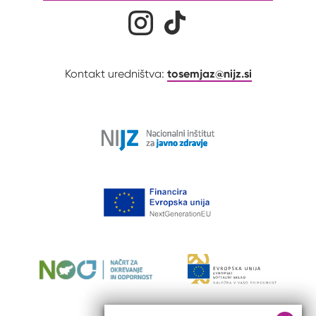
Družabna omrežja
Na naš Instagram profil
Na naš Tiktok profil
tosemjaz@nijz.si
Kontakt uredništva: