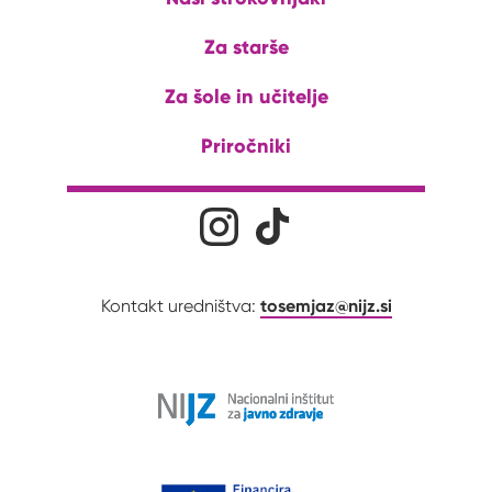
Za starše
Za šole in učitelje
Priročniki
Družabna omrežja
Na naš Instagram profil
Na naš Tiktok profil
tosemjaz@nijz.si
Kontakt uredništva: