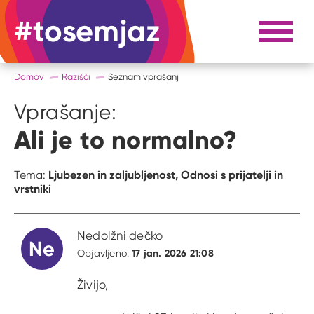
#tosemjaz
#to sem jaz
Razpri 
Domov
Razišči
Seznam vprašanj
Vprašanje:
Ali je to normalno?
Ljubezen in zaljubljenost,
Odnosi s prijatelji in
Tema:
vrstniki
Nedolžni dečko
Ne
17 jan. 2026 21:08
Objavljeno:
Živijo,