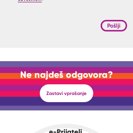
Pošlji
Ne najdeš odgovora?
Zastavi vprašanje
e-Prijatelj.