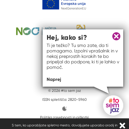
Hej, kako si?
Zapri 
Ti je težko? Tu smo zate, da ti
pomagamo. Izpolni vprašalnik in v
nekaj preprostih korakih te bo
pripeljal do podpore, ki ti je lahko v
pomoč.
Naprej
© 2026 #to sem jaz
ISSN spletišča: 2820-5960
Politika zasebnosti in piškotki
Gumb do
S tem, ko uporabljate spletno mesto, dovoljujete uporabo orodij in
Pravno obvestilo
Zapr