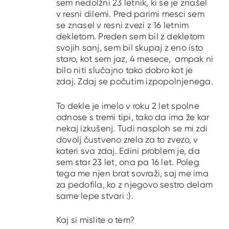
sem nedolžni 23 letnik, ki se je znašel
v resni dilemi. Pred parimi mesci sem
se znasel v resni zvezi z 16 letnim
dekletom. Preden sem bil z dekletom
svojih sanj, sem bil skupaj z eno isto
staro, kot sem jaz, 4 mesece, ampak ni
bilo niti slučajno tako dobro kot je
zdaj. Zdaj se počutim izpopolnjenega.
To dekle je imelo v roku 2 let spolne
odnose s tremi tipi, tako da ima že kar
nekaj izkušenj. Tudi nasploh se mi zdi
dovolj čustveno zrela za to zvezo, v
kateri sva zdaj. Edini problem je, da
sem star 23 let, ona pa 16 let. Poleg
tega me njen brat sovraži, saj me ima
za pedofila, ko z njegovo sestro delam
same lepe stvari :).
Kaj si mislite o tem?