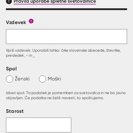
Pravila uporabe spletne svetovalnice
Vzdevek
Obrazec, kjer lahko zastaviš vprašanje
Gumb s pojasnilom, kaj mora uporabnik vpisat 
Vpiši vzdevek. Uporabiš lahko: črke slovenske abecede, številke,
presledek, - in _
Spol
Ženski
Moški
Izberi spol. Ta podatek je pomemben za svetovalca in ne bo javno
objavljen. Če podatka ne želiš navesti, to spoštujemo.
Starost