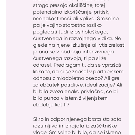
strogo presoja okoliščine, torej
potencialno izkoriščanje, pritisk,
neenakost moči ali vpliva. Smiselno
pa je vajino starostno razliko
pogledati tudi iz psihološkega,
čustvenega in razvojnega vidika. Ne
glede na njene izkušnje ali vtis zrelosti
je ona še v obdobju intenzivnega
čustvenega razvoja, ti pa si že
odrasel. Predlagam ti, da se vprašaš,
kako to, da si se znašel v partnerskem
odnosu z mladoletno osebo? Ali gre
za občutek potrditve, idealizacije? Ali
bi bila zveza enako privlačna, če bi
bila punca v istem življenjskem
obdobju kot ti?
Skrb in odpor njenega brata sta zato
razumljiva in izhajata iz zaščitniške
vloge. Smiselno bi bilo, da se iskreno