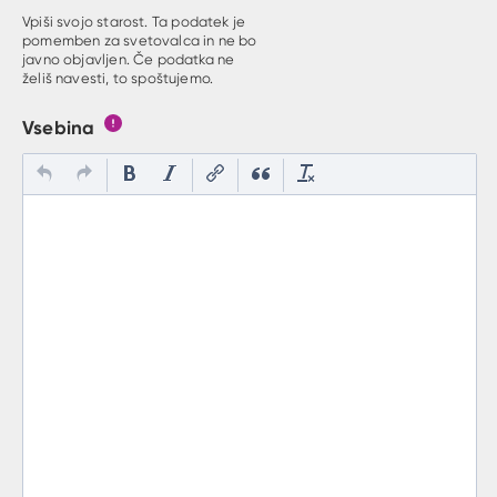
Vpiši svojo starost. Ta podatek je
pomemben za svetovalca in ne bo
javno objavljen. Če podatka ne
želiš navesti, to spoštujemo.
Vsebina
Gumb s pojasnilom, kaj mora uporabnik vpisat v