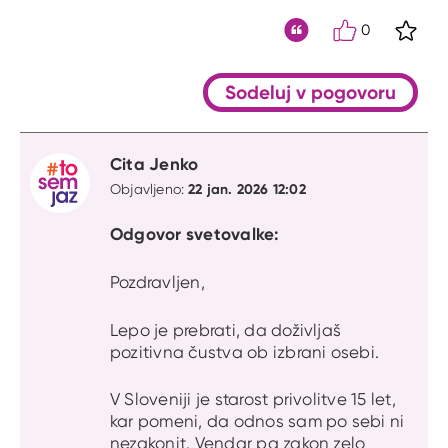
0
S kli
Citat
Sodeluj v pogovoru
Cita Jenko
22 jan. 2026 12:02
Objavljeno:
Odgovor svetovalke:
Pozdravljen,
Lepo je prebrati, da doživljaš
pozitivna čustva ob izbrani osebi.
V Sloveniji je starost privolitve 15 let,
kar pomeni, da odnos sam po sebi ni
nezakonit. Vendar pa zakon zelo