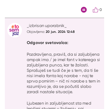
0
Citat
_izbrisan uporabnik_
20 jun. 2024 12:48
Objavljeno:
Odgovor svetovalca:
Pozdravljena, praviš, da si zaljubljena
ampak ima / je imel fant v katerega si
zaljubljena punco, kar te žalosti.
Sprašuješ se tudi če je s tem, da ti še
nisi imela fanta kaj narobe - naj te
sprva pomirim – nič ni narobe s tem in
razumljivo je, da se počutiš slabo
zaradi nastale situacije.
Ljubezen in zaljubljenost sta med
lepšimi stvarmi v življenju, saj