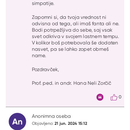
simpatije.
Zapomni si, da tvoja vrednost ni
odvisna od tega, ali imaš fanta ali ne.
Bodi potrpežljiva do sebe, saj vsak
svet odkriva v svojem lastnem tempu.
V kolikor boš potrebovala še dodaten
nasvet, pa se lahko zopet obrneš
name.
Pozdravček,
Prof. ped. in andr. Hana Neli Zorčič
0
Citat
Anonimna oseba
An
21 jun. 2024 15:12
Objavljeno: