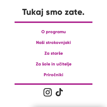
Tukaj smo zate.
O programu
Naši strokovnjaki
Za starše
Za šole in učitelje
Priročniki
Družabna omrežja
Na naš Instagram profil
Na naš Tiktok profil