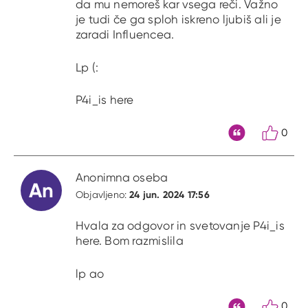
da mu nemoreš kar vsega reči. Važno
je tudi če ga sploh iskreno ljubiš ali je
zaradi Influencea.
Lp (:
P4i_is here
0
Citat
Anonimna oseba
An
24 jun. 2024 17:56
Objavljeno:
Hvala za odgovor in svetovanje P4i_is
here. Bom razmislila
lp ao
0