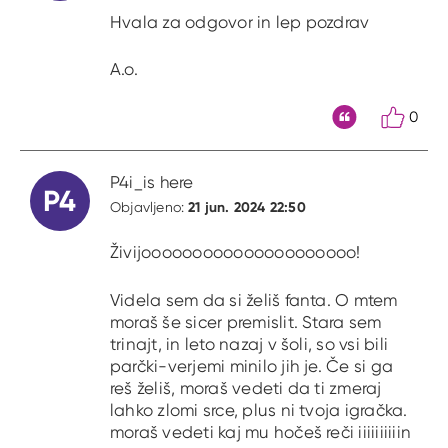
Hvala za odgovor in lep pozdrav
A.o.
0
Citat
P4i_is here
P4
21 jun. 2024 22:50
Objavljeno:
Živijooooooooooooooooooooo!
Videla sem da si želiš fanta. O mtem
moraš še sicer premislit. Stara sem
trinajt, in leto nazaj v šoli, so vsi bili
parčki-verjemi minilo jih je. Če si ga
reš želiš, moraš vedeti da ti zmeraj
lahko zlomi srce, plus ni tvoja igračka.
moraš vedeti kaj mu hočeš reči iiiiiiiiiin