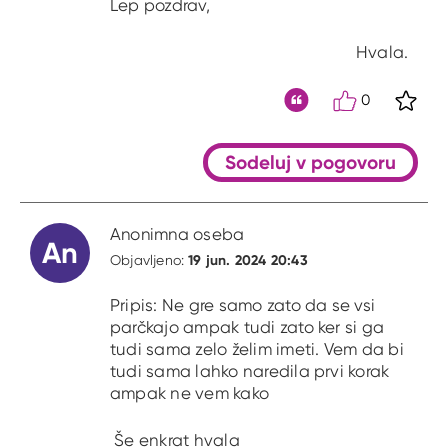
Lep pozdrav,
Hvala.
0
S kli
Citat
Sodeluj v pogovoru
Anonimna oseba
An
19 jun. 2024 20:43
Objavljeno:
Pripis: Ne gre samo zato da se vsi
parčkajo ampak tudi zato ker si ga
tudi sama zelo želim imeti. Vem da bi
tudi sama lahko naredila prvi korak
ampak ne vem kako
Še enkrat hvala