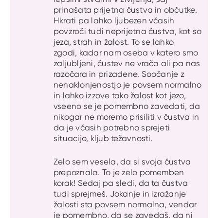
prinašata prijetna čustva in občutke.
Hkrati pa lahko ljubezen včasih
povzroči tudi neprijetna čustva, kot so
jeza, strah in žalost. To se lahko
zgodi, kadar nam oseba v katero smo
zaljubljeni, čustev ne vrača ali pa nas
razočara in prizadene. Soočanje z
nenaklonjenostjo je povsem normalno
in lahko izzove tako žalost kot jezo,
vseeno se je pomembno zavedati, da
nikogar ne moremo prisiliti v čustva in
da je včasih potrebno sprejeti
situacijo, kljub težavnosti.
Zelo sem vesela, da si svoja čustva
prepoznala. To je zelo pomemben
korak! Sedaj pa sledi, da ta čustva
tudi sprejmeš. Jokanje in izražanje
žalosti sta povsem normalna, vendar
je pomembno, da se zavedaš, da ni