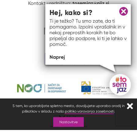
tosemjaz@nijz.si
Kontakt uredništva:
Hej, kako si?
Zapri 
Ti je težko? Tu smo zate, da ti
pomagamo. Izpolni vprašalnik in v
nekaj preprostih korakih te bo
pripeljal do podpore, ki ti je lahko v
pomoč.
Naprej
Gumb do
S tem, ko uporabljate spletno mesto, dovoljujete uporabo orodij in
Zapr
piškotkov v skladu z našo
politiko varovanja zasebnosti
.
Nastavitve