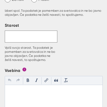
Izberi spol. Ta podatek je pomemben za svetovalca in ne bo javno
objavljen. Če podatka ne želiš navesti, to spoštujemo.
Starost
Vpiši svojo starost. Ta podatek je
pomemben za svetovalca in ne bo
javno objavljen. Če podatka ne
želiš navesti, to spoštujemo.
Vsebina
Gumb s pojasnilom, kaj mora uporabnik vpisat v