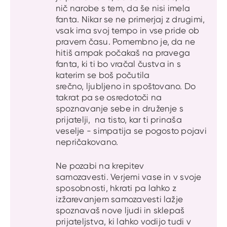
nič narobe s tem, da še nisi imela
fanta. Nikar se ne primerjaj z drugimi,
vsak ima svoj tempo in vse pride ob
pravem času. Pomembno je, da ne
hitiš ampak počakaš na pravega
fanta, ki ti bo vračal čustva in s
katerim se boš počutila
srečno, ljubljeno in spoštovano. Do
takrat pa se osredotoči na
spoznavanje sebe in druženje s
prijatelji, na tisto, kar ti prinaša
veselje - simpatija se pogosto pojavi
nepričakovano.
Ne pozabi na krepitev
samozavesti. Verjemi vase in v svoje
sposobnosti, hkrati pa lahko z
izžarevanjem samozavesti lažje
spoznavaš nove ljudi in sklepaš
prijateljstva, ki lahko vodijo tudi v