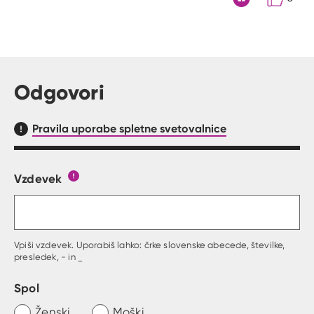
Citat
Odgovori
Pravila uporabe spletne svetovalnice
Vzdevek
Obrazec, kjer lahko zastaviš vprašanje
Gumb s pojasnilom, kaj mora uporabnik vpisat 
Vpiši vzdevek. Uporabiš lahko: črke slovenske abecede, številke,
presledek, - in _
Spol
Ženski
Moški