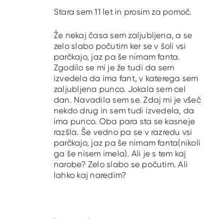
Stara sem 11 let in prosim za pomoč.
Že nekaj časa sem zaljubljena, a se
zelo slabo počutim ker se v šoli vsi
parčkajo, jaz pa še nimam fanta.
Zgodilo se mi je že tudi da sem
izvedela da ima fant, v katerega sem
zaljubljena punco. Jokala sem cel
dan. Navadila sem se. Zdaj mi je všeč
nekdo drug in sem tudi izvedela, da
ima punco. Oba para sta se kasneje
razšla. Še vedno pa se v razredu vsi
parčkajo, jaz pa še nimam fanta(nikoli
ga še nisem imela). Ali je s tem kaj
narobe? Zelo slabo se počutim. Ali
lahko kaj naredim?