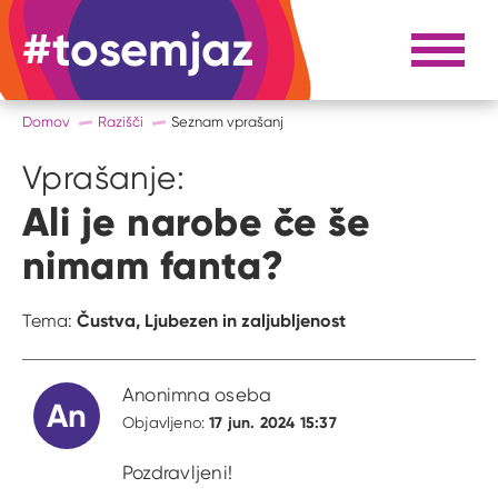
#tosemjaz
#to sem jaz
Razpri 
Domov
Razišči
Seznam vprašanj
Vprašanje:
Ali je narobe če še
nimam fanta?
Čustva,
Ljubezen in zaljubljenost
Tema:
Anonimna oseba
An
17 jun. 2024 15:37
Objavljeno:
Pozdravljeni!