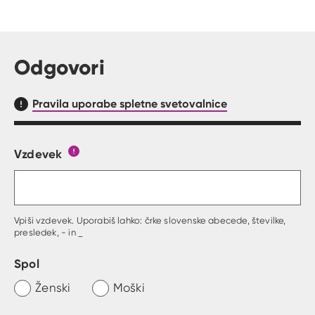
Odgovori
Pravila uporabe spletne svetovalnice
Vzdevek
Obrazec, kjer lahko zastaviš vprašanje
Gumb s pojasnilom, kaj mora uporabnik vpisat 
Vpiši vzdevek. Uporabiš lahko: črke slovenske abecede, številke,
presledek, - in _
Spol
Ženski
Moški