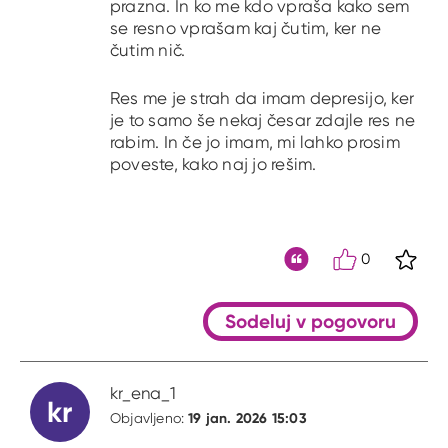
prazna. In ko me kdo vpraša kako sem
se resno vprašam kaj čutim, ker ne
čutim nič.
Res me je strah da imam depresijo, ker
je to samo še nekaj česar zdajle res ne
rabim. In če jo imam, mi lahko prosim
poveste, kako naj jo rešim.
0
S kli
Citat
Sodeluj v pogovoru
kr_ena_1
kr
19 jan. 2026 15:03
Objavljeno: