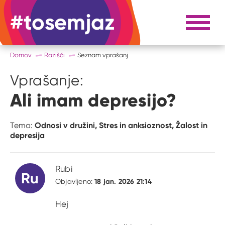
#tosemjaz
#to sem jaz
Razpri 
Domov
Razišči
Seznam vprašanj
Vprašanje:
Ali imam depresijo?
Odnosi v družini,
Stres in anksioznost,
Žalost in
Tema:
depresija
Rubi
Ru
18 jan. 2026 21:14
Objavljeno:
Hej