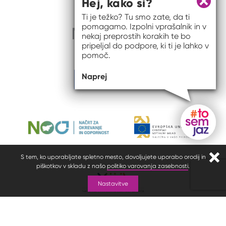
Hej, kako si?
Zapri 
Ti je težko? Tu smo zate, da ti
pomagamo. Izpolni vprašalnik in v
nekaj preprostih korakih te bo
pripeljal do podpore, ki ti je lahko v
pomoč.
Naprej
Gumb do
S tem, ko uporabljate spletno mesto, dovoljujete uporabo orodij in
Zapr
piškotkov v skladu z našo
politiko varovanja zasebnosti
.
Nastavitve