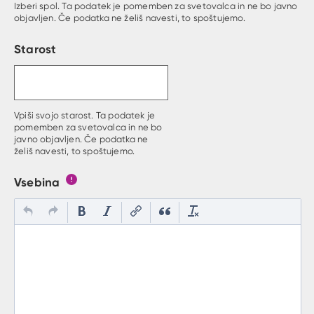
Izberi spol. Ta podatek je pomemben za svetovalca in ne bo javno
objavljen. Če podatka ne želiš navesti, to spoštujemo.
Starost
Vpiši svojo starost. Ta podatek je
pomemben za svetovalca in ne bo
javno objavljen. Če podatka ne
želiš navesti, to spoštujemo.
Vsebina
Gumb s pojasnilom, kaj mora uporabnik vpisat v