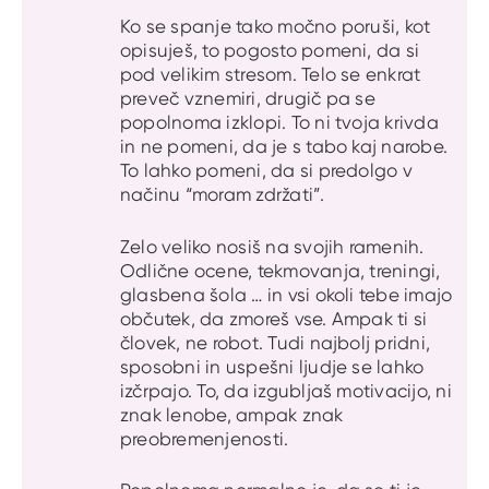
Ko se spanje tako močno poruši, kot
opisuješ, to pogosto pomeni, da si
pod velikim stresom. Telo se enkrat
preveč vznemiri, drugič pa se
popolnoma izklopi. To ni tvoja krivda
in ne pomeni, da je s tabo kaj narobe.
To lahko pomeni, da si predolgo v
načinu “moram zdržati”.
Zelo veliko nosiš na svojih ramenih.
Odlične ocene, tekmovanja, treningi,
glasbena šola … in vsi okoli tebe imajo
občutek, da zmoreš vse. Ampak ti si
človek, ne robot. Tudi najbolj pridni,
sposobni in uspešni ljudje se lahko
izčrpajo. To, da izgubljaš motivacijo, ni
znak lenobe, ampak znak
preobremenjenosti.