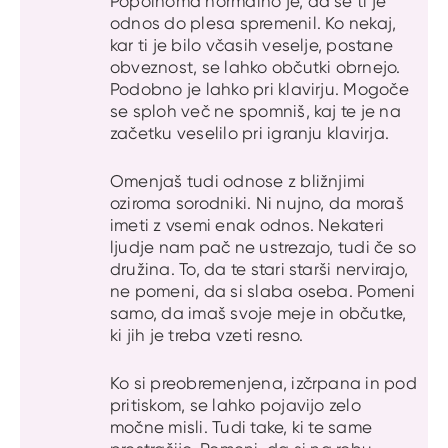
Popolnoma normalno je, da se ti je
odnos do plesa spremenil. Ko nekaj,
kar ti je bilo včasih veselje, postane
obveznost, se lahko občutki obrnejo.
Podobno je lahko pri klavirju. Mogoče
se sploh več ne spomniš, kaj te je na
začetku veselilo pri igranju klavirja.
Omenjaš tudi odnose z bližnjimi
oziroma sorodniki. Ni nujno, da moraš
imeti z vsemi enak odnos. Nekateri
ljudje nam pač ne ustrezajo, tudi če so
družina. To, da te stari starši nervirajo,
ne pomeni, da si slaba oseba. Pomeni
samo, da imaš svoje meje in občutke,
ki jih je treba vzeti resno.
Ko si preobremenjena, izčrpana in pod
pritiskom, se lahko pojavijo zelo
močne misli. Tudi take, ki te same