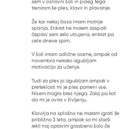
sem v osnovni šoli in poleg tega
treniram še ples, klavir in plavanje.
Že kar nekaj časa imam motnje
spanja. Enkrat ne morem zaspati
čeprav sem zelo utrujena, enkrat pa
cele dneve spim.
V šoli imam odlične ocene, ampak od
novembra nekako izgubljam
motivacijo za učenje.
Tudi za ples jo izgubljam ampak v
preteklosti mi je ples pomeni vse.
Nisem mogla brez njega. Zdaj pa kot
da mi je ovira v življenju.
Klavirja na splošno ne maram igrati že
približno 3 leta, ampak so mi starši
rekli naj opravim glasbeno šolo če