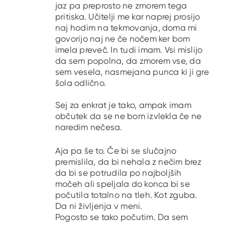
jaz pa preprosto ne zmorem tega
pritiska. Učitelji me kar naprej prosijo
naj hodim na tekmovanja, doma mi
govorijo naj ne če nočem ker bom
imela preveč. In tudi imam. Vsi mislijo
da sem popolna, da zmorem vse, da
sem vesela, nasmejana punca ki ji gre
šola odlično.
Sej za enkrat je tako, ampak imam
občutek da se ne bom izvlekla če ne
naredim nečesa.
Aja pa še to. Če bi se slučajno
premislila, da bi nehala z nečim brez
da bi se potrudila po najboljših
močeh ali speljala do konca bi se
počutila totalno na tleh. Kot zguba.
Da ni življenja v meni.
Pogosto se tako počutim. Da sem