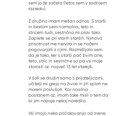
sem jo že začela (letos sem v zadnjem
razredu).
Z družino imam mešan odnos. S starši
in bratom sem normalna, teto in
stricem tudi, sestrična mi prav tako.
Zaplete se pri starih starših. Njihova
prisotnost me nervira in se nočem
pogovarjati z njimi. Razmišljala sem
da je tako, ker s starši pač živim ane,
teta, stric in sestrične so pa vsi moje
starosti oz. največ 13 let starejši.
V šoli se družin samo s prijateljicami,
učitelji mi grejo na živce in jih sploh ne
morem poslušati. Kar nasilna
postanem oz. imam take misli o tem da
bi jim najraje nekaj naredila.
Vsi imajo neka pričakovanja od mene,