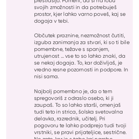
prestrašijo. Pomeni, da si na robu
svojih zmožnosti in da potrebuješ
prostor, kjer lahko varno poveš, kaj se
dogaja v tebi.
Občutek praznine, nezmožnost čutiti,
izguba zanimanja za stvari, ki so ti bile
pomembne, težave s spanjem,
utrujenost … vse to so lahko znaki, da
se nekaj dogaja. To, kar doživljaš, je
vredno resne pozornosti in podpore. In
nisi sama.
Najbolj pomembno je, da o tem
spregovoriš z odraslo osebo, ki ji
zaupaš. To so lahko starši, omenjaš
tudi teto in strica, šolska svetovalna
delavka, razrednik, učitelj. Pri
pogovoru te lahko podprejo tudi tvoji
vrstniki, se pravi prijateljice, sestrične.
Ne zato, ker je s tabo kaj narobe,