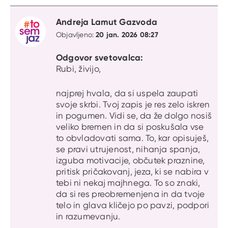
Citat
Andreja Lamut Gazvoda
20 jan. 2026 08:27
Objavljeno:
Odgovor svetovalca:
Rubi, živijo,
najprej hvala, da si uspela zaupati
svoje skrbi. Tvoj zapis je res zelo iskren
in pogumen. Vidi se, da že dolgo nosiš
veliko bremen in da si poskušala vse
to obvladovati sama. To, kar opisuješ,
se pravi utrujenost, nihanja spanja,
izguba motivacije, občutek praznine,
pritisk pričakovanj, jeza, ki se nabira v
tebi ni nekaj majhnega. To so znaki,
da si res preobremenjena in da tvoje
telo in glava kličejo po pavzi, podpori
in razumevanju.