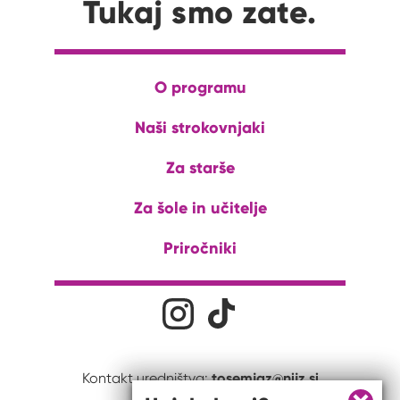
Tukaj smo zate.
O programu
Naši strokovnjaki
Za starše
Za šole in učitelje
Priročniki
Družabna omrežja
Na naš Instagram profil
Na naš Tiktok profil
tosemjaz@nijz.si
Kontakt uredništva: