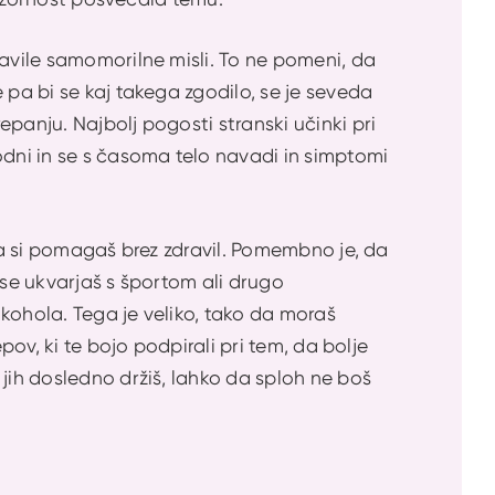
javile samomorilne misli. To ne pomeni, da
 pa bi se kaj takega zgodilo, se je seveda
panju. Najbolj pogosti stranski učinki pri
dni in se s časoma telo navadi in simptomi
 da si pomagaš brez zdravil. Pomembno je, da
 se ukvarjaš s športom ali drugo
alkohola. Tega je veliko, tako da moraš
pov, ki te bojo podpirali pri tem, da bolje
jih dosledno držiš, lahko da sploh ne boš