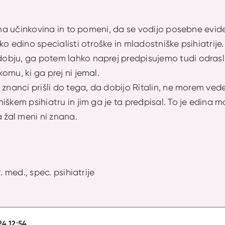
rana učinkovina in to pomeni, da se vodijo posebne evid
ko edino specialisti otroške in mladostniške psihiatrije
bju, ga potem lahko naprej predpisujemo tudi odrasli 
omu, ki ga prej ni jemal.
 znanci prišli do tega, da dobijo Ritalin, ne morem ve
iškem psihiatru in jim ga je ta predpisal. To je edina m
a žal meni ni znana.
. med., spec. psihiatrije
24 12:54