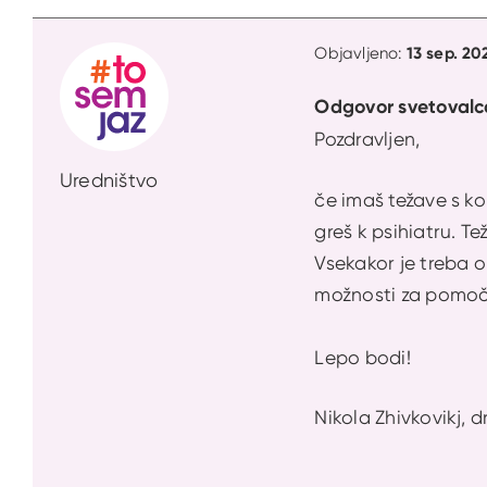
13 sep. 20
Objavljeno:
Odgovor svetovalc
Pozdravljen,
Uredništvo
če imaš težave s ko
greš k psihiatru. T
Vsekakor je treba op
možnosti za pomoč:
Lepo bodi!
Nikola Zhivkovikj, dr