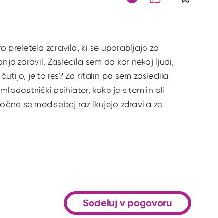
S klikom 
Citat
 preletela zdravila, ki se uporabljajo za
a zdravil. Zasledila sem da kar nekaj ljudi,
utijo, je to res? Za ritalin pa sem zasledila
ladostniški psihiater, kako je s tem in ali
čno se med seboj razlikujejo zdravila za
Sodeluj v pogovoru