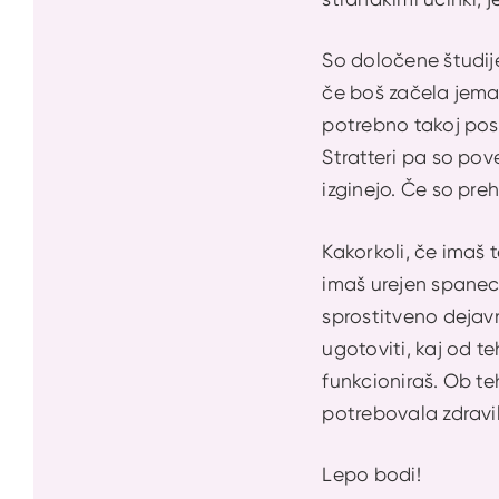
So določene študije
če boš začela jemat
potrebno takoj posv
Stratteri pa so po
izginejo. Če so pre
Kakorkoli, če imaš 
imaš urejen spanec,
sprostitveno dejavn
ugotoviti, kaj od te
funkcioniraš. Ob te
potrebovala zdravi
Lepo bodi!