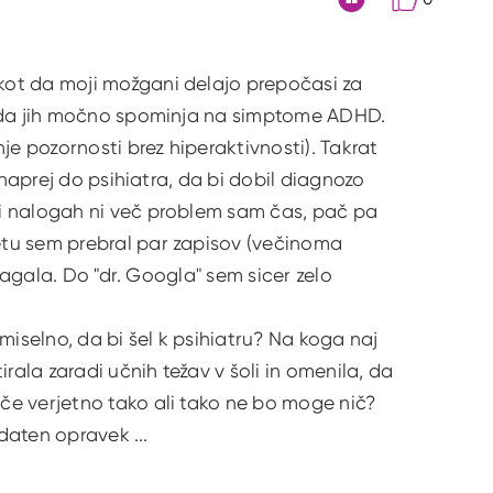
Citat
kot da moji možgani delajo prepočasi za
, da jih močno spominja na simptome ADHD.
je pozornosti brez hiperaktivnosti). Takrat
 naprej do psihiatra, da bi dobil diagnozo
ri nalogah ni več problem sam čas, pač pa
etu sem prebral par zapisov (večinoma
magala. Do "dr. Googla" sem sicer zelo
smiselno, da bi šel k psihiatru? Na koga naj
rala zaradi učnih težav v šoli in omenila, da
če verjetno tako ali tako ne bo moge nič?
daten opravek ...