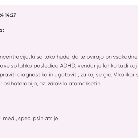
24 14:27
a:
ncentracijo, ki so tako hude, da te ovirajo pri vsakodn
ežave so lahko posledica ADHD, vendar je lahko tudi ka
raviti diagnostiko in ugotoviti, za kaj se gre. V koliko
 psihoterapijo, oz. zdravilo atomoksetin.
. med., spec. psihiatrije