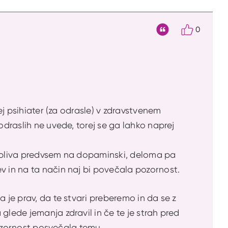
0
Citat
rej psihiater (za odrasle) v zdravstvenem
odraslih ne uvede, torej se ga lahko naprej
n vpliva predvsem na dopaminski, deloma pa
v in na ta način naj bi povečala pozornost.
 je prav, da te stvari preberemo in da se z
glede jemanja zdravil in če te je strah pred
 pozornost posvečala temu.