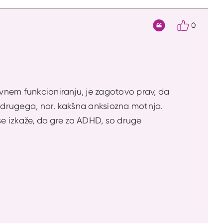
0
Citat
evnem funkcioniranju, je zagotovo prav, da
j drugega, nor. kakšna anksiozna motnja.
r se izkaže, da gre za ADHD, so druge