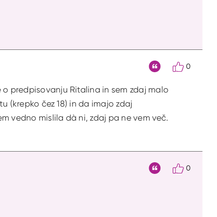
0
Citat
 o predpisovanju Ritalina in sem zdaj malo
tu (krepko čez 18) in da imajo zdaj
sem vedno mislila dà ni, zdaj pa ne vem več.
0
Citat