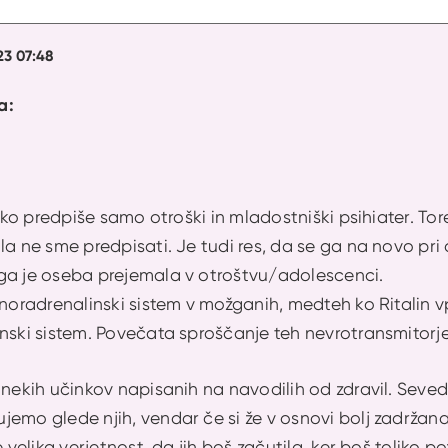
23 07:48
a:
ahko predpiše samo otroški in mladostniški psihiater. To
la ne sme predpisati. Je tudi res, da se ga na novo pri 
ga je oseba prejemala v otroštvu/adolescenci.
a noradrenalinski sistem v možganih, medteh ko Ritali
nski sistem. Povečata sproščanje teh nevrotransmitorje
anekih učinkov napisanih na navodilih od zdravil. Seveda
emo glede njih, vendar če si že v osnovi bolj zadržana 
e velika verjetnost, da jih boš začutila, ker boš toliko