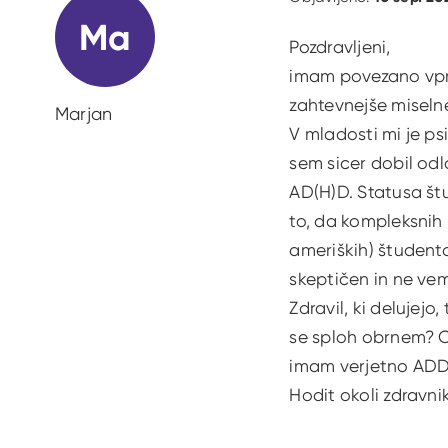
Ma
Pozdravljeni,
imam povezano vpra
zahtevnejše miseln
Marjan
V mladosti mi je ps
sem sicer dobil odl
AD(H)D. Statusa št
to, da kompleksnih
ameriških) študento
skeptičen in ne vem
Zdravil, ki delujejo
se sploh obrnem? Os
imam verjetno ADD?
Hodit okoli zdravni