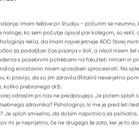
šanje. Imam težave pri študiju - počutim se neumno, 
e naloge; ko sem počutje opisal par kolegom, so rekli
ihologinja rekla, da imam najverjetneje ADD (torej motn
očbo za podaljšan čas pisanja v šoli, a nikoli nisem šel
udenta s posebnimi potrebami na fakulteti nimam in p
 nalog enostavno nisem sposoben sprocesirati. Na spl
v, ki pravijo, da so jim zdravila (Ritalin) neverjetno po
, koliko prebranega drži.
, torej odraslim pri nas ne predpisujejo. Je potem sploh 
ebnega zdravnika? Psihologinjo, ki me je pred leti testi
 Je sploh smiselno, da dobim napotnico za psihiatra, 
kov mi je neprijetno, če ne drugega že zato, ker je to do