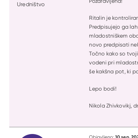
Pozdravljena!
Uredništvo
Ritalin je kontroli
Predpisujejo ga lah
mladostniškem obdo
novo predpisati nek
Točno kako so tvoji
vodeni pri mladostn
še kakšna pot, ki p
Lepo bodi!
Nikola Zhivkovikj, dr
10 sep. 20
Objavljeno: