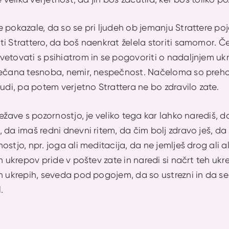
 pokazale, da so se pri ljudeh ob jemanju Strattere po
i Strattero, da boš naenkrat želela storiti samomor. Če
etovati s psihiatrom in se pogovoriti o nadaljnjem ukre
večana tesnoba, nemir, nespečnost. Načeloma so preho
hudi, pa potem verjetno Strattera ne bo zdravilo zate.
težave s pozornostjo, je veliko tega kar lahko narediš,
 da imaš redni dnevni ritem, da čim bolj zdravo ješ, da
ostjo, npr. joga ali meditacija, da ne jemlješ drog ali 
h ukrepov pride v poštev zate in naredi si načrt teh ukre
h ukrepih, seveda pod pogojem, da so ustrezni in da se 
l.