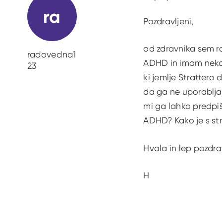
ra
Pozdravljeni,
od zdravnika sem ra
radovedna1
ADHD in imam nekaj 
23
ki jemlje Strattero 
da ga ne uporabljaj
mi ga lahko predpi
ADHD? Kako je s str
Hvala in lep pozdra
H