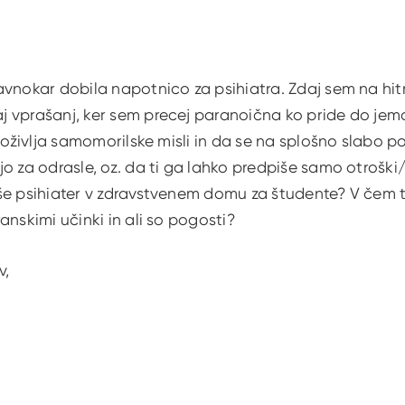
vnokar dobila napotnico za psihiatra. Zdaj sem na hitro
vprašanj, ker sem precej paranoična ko pride do jemanj
doživlja samomorilske misli in da se na splošno slabo poč
o za odrasle, oz. da ti ga lahko predpiše samo otroški/m
še psihiater v zdravstvenem domu za študente? V čem to
anskimi učinki in ali so pogosti?
v,