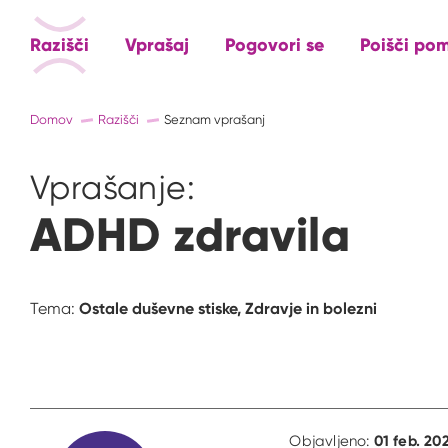
Razišči
Vprašaj
Pogovori se
Poišči po
Domov
Razišči
Seznam vprašanj
Vprašanje:
ADHD zdravila
Ostale duševne stiske,
Zdravje in bolezni
Tema:
01 feb. 20
Objavljeno: