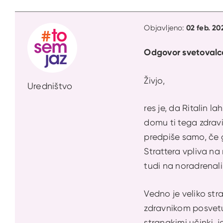
02 feb. 20
Objavljeno:
Odgovor svetovalc
Živjo,
Uredništvo
res je, da Ritalin l
domu ti tega zdravi
predpiše samo, če 
Strattera vpliva n
tudi na noradrenali
Vedno je veliko str
zdravnikom posvetuj
stranakimi učinki, j