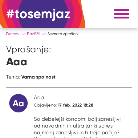
#tosemjaz
#to sem jaz
Razpri 
Domov
Razišči
Seznam vprašanj
Vprašanje:
Aaa
Varna spolnost
Tema:
Aaa
Aa
17 feb. 2022 18:28
Objavljeno:
So debelejši kondomi bolj zanesljivi
od navadnih in ultra tanki so res
najmanj zanesljivi in hitreje počijo?