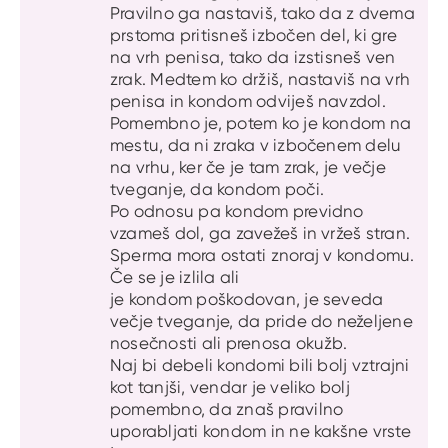
Pravilno ga nastaviš, tako da z dvema
prstoma pritisneš izbočen del, ki gre
na vrh penisa, tako da izstisneš ven
zrak. Medtem ko držiš, nastaviš na vrh
penisa in kondom odviješ navzdol.
Pomembno je, potem ko je kondom na
mestu, da ni zraka v izbočenem delu
na vrhu, ker če je tam zrak, je večje
tveganje, da kondom poči.
Po odnosu pa kondom previdno
vzameš dol, ga zavežeš in vržeš stran.
Sperma mora ostati znoraj v kondomu.
Če se je izlila ali
je kondom poškodovan, je seveda
večje tveganje, da pride do neželjene
nosečnosti ali prenosa okužb.
Naj bi debeli kondomi bili bolj vztrajni
kot tanjši, vendar je veliko bolj
pomembno, da znaš pravilno
uporabljati kondom in ne kakšne vrste