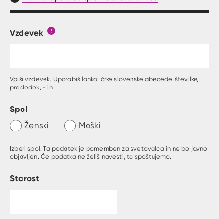
Vzdevek
Obrazec, kjer lahko zastaviš vprašanje
Gumb s pojasnilom, kaj mora uporabnik vpisat 
Vpiši vzdevek. Uporabiš lahko: črke slovenske abecede, številke,
presledek, - in _
Spol
Ženski
Moški
Izberi spol. Ta podatek je pomemben za svetovalca in ne bo javno
objavljen. Če podatka ne želiš navesti, to spoštujemo.
Starost