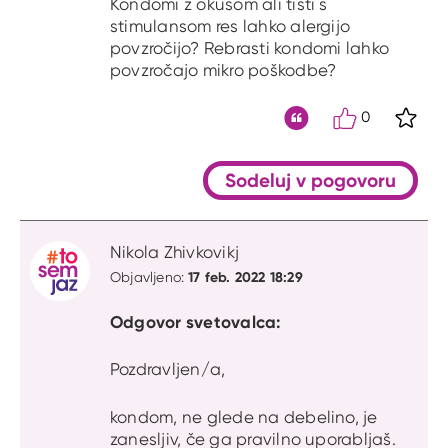
Kondomi z okusom ali tisti s
stimulansom res lahko alergijo
povzročijo? Rebrasti kondomi lahko
povzročajo mikro poškodbe?
0
S kli
Citat
Sodeluj v pogovoru
Nikola Zhivkovikj
17 feb. 2022 18:29
Objavljeno:
Odgovor svetovalca:
Pozdravljen/a,
kondom, ne glede na debelino, je
zanesljiv, če ga pravilno uporabljaš.