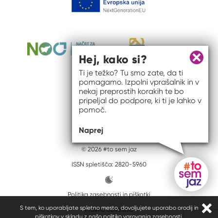
Hej, kako si?
Zapri 
Ti je težko? Tu smo zate, da ti
pomagamo. Izpolni vprašalnik in v
nekaj preprostih korakih te bo
pripeljal do podpore, ki ti je lahko v
pomoč.
Naprej
© 2026 #to sem jaz
ISSN spletišča: 2820-5960
Politika zasebnosti in piškotki
Gumb do
S tem, ko uporabljate spletno mesto, dovoljujete uporabo orodij in
Pravno obvestilo
Zapr
piškotkov v skladu z našo
politiko varovanja zasebnosti
.