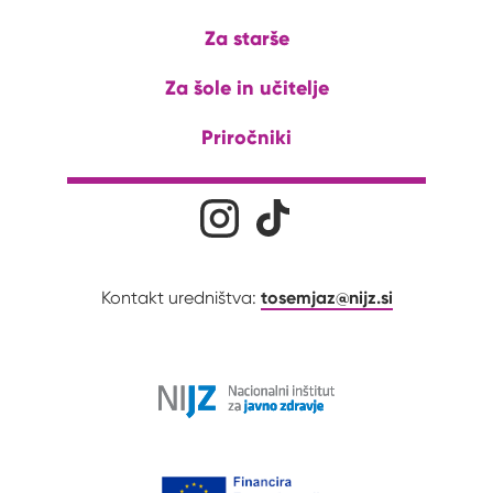
Za starše
Za šole in učitelje
Priročniki
Družabna omrežja
Na naš Instagram profil
Na naš Tiktok profil
tosemjaz@nijz.si
Kontakt uredništva: