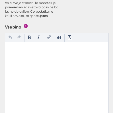
Vpiši svojo starost. Ta podatek je
pomemben za svetovalca in ne bo
javno objavljen. Če podatka ne
želiš navesti, to spoštujemo.
Vsebina
Gumb s pojasnilom, kaj mora uporabnik vpisat v