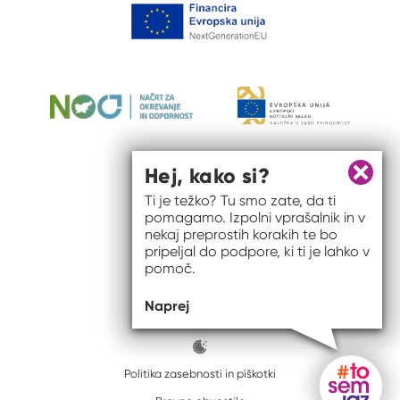
Hej, kako si?
Zapri 
Ti je težko? Tu smo zate, da ti
pomagamo. Izpolni vprašalnik in v
nekaj preprostih korakih te bo
pripeljal do podpore, ki ti je lahko v
pomoč.
© 2026 #to sem jaz
Naprej
ISSN spletišča: 2820-5960
Politika zasebnosti in piškotki