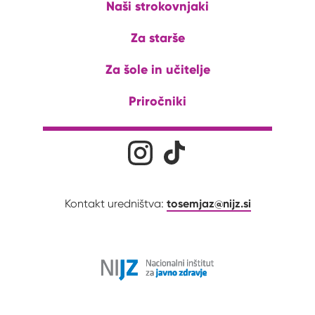
Naši strokovnjaki
Za starše
Za šole in učitelje
Priročniki
Družabna omrežja
Na naš Instagram profil
Na naš Tiktok profil
tosemjaz@nijz.si
Kontakt uredništva: