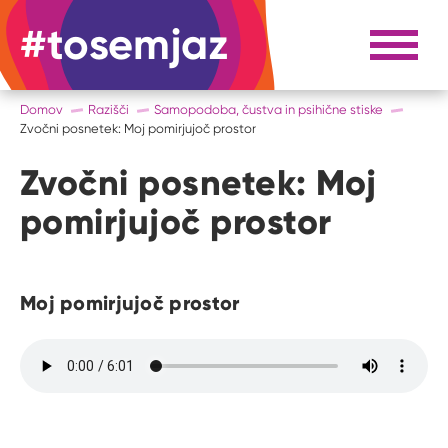
#tosemjaz
#to sem jaz
Razpri 
Domov
Razišči
Samopodoba, čustva in psihične stiske
Zvočni posnetek: Moj pomirjujoč prostor
Zvočni posnetek: Moj
pomirjujoč prostor
Moj pomirjujoč prostor