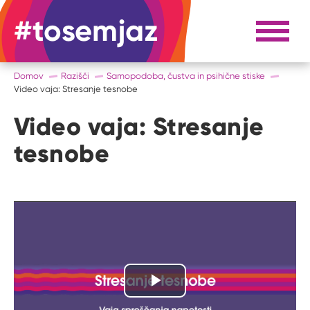
#tosemjaz
#to sem jaz
Razpri 
Domov
Razišči
Samopodoba, čustva in psihične stiske
Video vaja: Stresanje tesnobe
Video vaja: Stresanje
tesnobe
Predvajaj