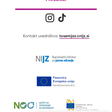
Družabna omrežja
Na naš Instagram profil
Na naš Tiktok profil
tosemjaz@nijz.si
Kontakt uredništva: