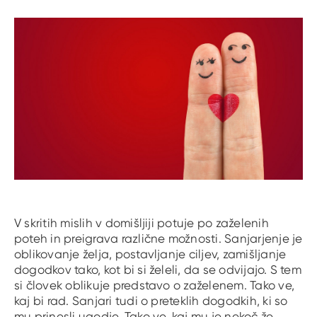
V skritih mislih v domišljiji potuje po zaželenih
poteh in preigrava različne možnosti. Sanjarjenje je
oblikovanje želja, postavljanje ciljev, zamišljanje
dogodkov tako, kot bi si želeli, da se odvijajo. S tem
si človek oblikuje predstavo o zaželenem. Tako ve,
kaj bi rad. Sanjari tudi o preteklih dogodkih, ki so
mu prinesli ugodje. Tako ve, kaj mu je nekoč že