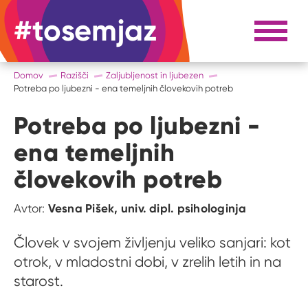
#tosemjaz
#to sem jaz
Razpri 
Domov
Razišči
Zaljubljenost in ljubezen
Potreba po ljubezni - ena temeljnih človekovih potreb
Potreba po ljubezni -
ena temeljnih
človekovih potreb
Vesna Pišek, univ. dipl. psihologinja
Avtor:
Človek v svojem življenju veliko sanjari: kot
otrok, v mladostni dobi, v zrelih letih in na
starost.