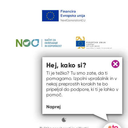
Hej, kako si?
Zapri 
Ti je težko? Tu smo zate, da ti
pomagamo. Izpolni vprašalnik in v
nekaj preprostih korakih te bo
pripeljal do podpore, ki ti je lahko v
pomoč.
© 2026 #to sem jaz
Naprej
ISSN spletišča: 2820-5960