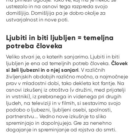
ustrezalo in na osnovi tega razpreda svojo
domišljijo. Domišljija pa je dobro okolje za
ustvarjalnost in nove poti.
Ljubiti in biti ljubljen = temeljna
potreba človeka
Veliko stvari je, o katerih sanjarimo. Ljubiti in biti
Človek
ljubljen je ena od temeljnih potreb človeka.
si želi ljubezni in o njej sanjari
. V različnih
življenjskih obdobjih različno močno, a najmočneje
prav v mladostni dobi, tako dekleta kot fantje. Na
osnovi izkušenj iz otroštva (v družini, med prijatelji
in vrstniki), iz prebranega in videnega pri drugih
ljudeh, na televiziji in v filmih, si sestavimo svojo
podobo o ljubezni, ljubljeni osebi, spolnosti,
partnerstvu... Vedno nove izkušnje to sliko
spreminjajo in dopolnjujejo. Gre za nenehno
dogajanje in spreminjanje od rojstva do smrti.