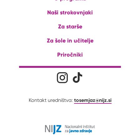
Naši strokovnjaki
Za starše
Za šole in učitelje
Priročniki
Družabna omrežja
Na naš Instagram profil
Na naš Tiktok profil
tosemjaz@nijz.si
Kontakt uredništva: