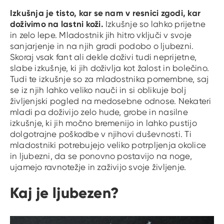
Izkušnja je tisto, kar se nam v resnici zgodi, kar
doživimo na lastni koži.
Izkušnje so lahko prijetne
in zelo lepe. Mladostnik jih hitro vključi v svoje
sanjarjenje in na njih gradi podobo o ljubezni.
Skoraj vsak fant ali dekle doživi tudi neprijetne,
slabe izkušnje, ki jih doživlja kot žalost in bolečino.
Tudi te izkušnje so za mladostnika pomembne, saj
se iz njih lahko veliko nauči in si oblikuje bolj
življenjski pogled na medosebne odnose. Nekateri
mladi pa doživijo zelo hude, grobe in nasilne
izkušnje, ki jih močno bremenijo in lahko pustijo
dolgotrajne poškodbe v njihovi duševnosti. Ti
mladostniki potrebujejo veliko potrpljenja okolice
in ljubezni, da se ponovno postavijo na noge,
ujamejo ravnotežje in zaživijo svoje življenje.
Kaj je ljubezen?