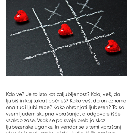
Kdo ve? Je to isto kot zaljubljenost? Kdaj veš, da
ljubiš in kaj takrat počneš? Kako veš, da on oziroma
ona tudi ljubi tebe? Kako ohranjati ljubezen? To so
vsem ljudem skupna vprašanja, a odgovore išče
vsakdo zase. Vsak se po svoje prebija skozi
ljubezenske uganke. In vendar se s temi vprašanji