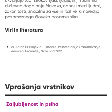
ukvarjajo tudi strokovnjaki, ljudje, ki jih zanima
duševno dogajanje človeka, odnosi med ljudmi,
zakonitosti, značilne za vse in razlike, ki naredijo
posameznega človeka posameznika.
Viri in literatura
dr. Zoran Milivojević - Emocije, Psihoterapija i razumevanje
emocija, Prometej, Novi Sad,1999.
Vprašanja vrstnikov
Zaljubljenost in psiha