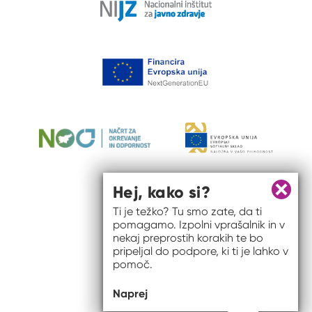
Hej, kako si?
Zapri 
Ti je težko? Tu smo zate, da ti
pomagamo. Izpolni vprašalnik in v
nekaj preprostih korakih te bo
pripeljal do podpore, ki ti je lahko v
pomoč.
© 2026 #to sem jaz
Naprej
ISSN spletišča: 2820-5960