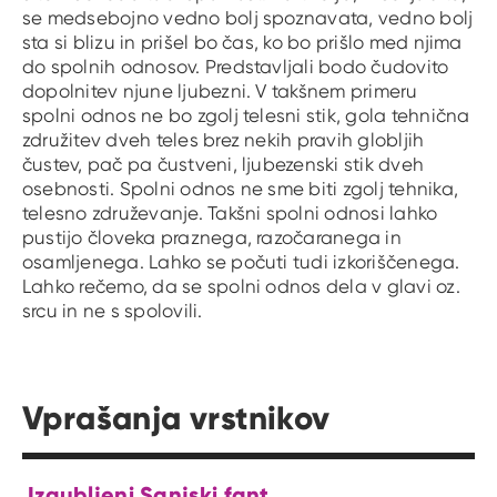
se medsebojno vedno bolj spoznavata, vedno bolj
sta si blizu in prišel bo čas, ko bo prišlo med njima
do spolnih odnosov. Predstavljali bodo čudovito
dopolnitev njune ljubezni. V takšnem primeru
spolni odnos ne bo zgolj telesni stik, gola tehnična
združitev dveh teles brez nekih pravih globljih
čustev, pač pa čustveni, ljubezenski stik dveh
osebnosti. Spolni odnos ne sme biti zgolj tehnika,
telesno združevanje. Takšni spolni odnosi lahko
pustijo človeka praznega, razočaranega in
osamljenega. Lahko se počuti tudi izkoriščenega.
Lahko rečemo, da se spolni odnos dela v glavi oz.
srcu in ne s spolovili.
Vprašanja vrstnikov
Izgubljeni Sanjski fant