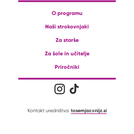
O programu
Naši strokovnjaki
Za starše
Za šole in učitelje
Priročniki
Družabna omrežja
Na naš Instagram profil
Na naš Tiktok profil
tosemjaz@nijz.si
Kontakt uredništva: