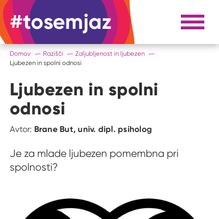
#tosemjaz
#to sem jaz
Razpri 
Domov
Razišči
Zaljubljenost in ljubezen
Ljubezen in spolni odnosi
Ljubezen in spolni
odnosi
Brane But, univ. dipl. psiholog
Avtor:
Je za mlade ljubezen pomembna pri
spolnosti?