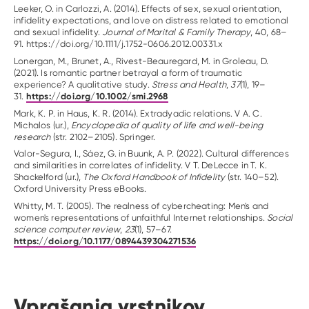
Leeker, O. in Carlozzi, A. (2014). Effects of sex, sexual orientation,
infidelity expectations, and love on distress related to emotional
and sexual infidelity.
Journal of Marital & Family Therapy
, 40, 68–
91. https://doi.org/10.1111/j.1752-0606.2012.00331.x
Lonergan, M., Brunet, A., Rivest-Beauregard, M. in Groleau, D.
(2021). Is romantic partner betrayal a form of traumatic
experience? A qualitative study.
Stress and Health
,
37
(1), 19–
https://doi.org/10.1002/smi.2968
31.
Mark, K. P. in Haus, K. R. (2014). Extradyadic relations. V A. C.
Michalos (ur.),
Encyclopedia of quality of life and well-being
research
(str. 2102–2105). Springer.
Valor-Segura, I., Sáez, G. in Buunk, A. P. (2022). Cultural differences
and similarities in correlates of infidelity. V T. DeLecce in T. K.
Shackelford (ur.),
The Oxford Handbook of Infidelity
(str. 140–52).
Oxford University Press eBooks.
Whitty, M. T. (2005). The realness of cybercheating: Men's and
women's representations of unfaithful Internet relationships.
Social
science computer review
,
23
(1), 57–67.
https://doi.org/10.1177/0894439304271536
Vprašanja vrstnikov