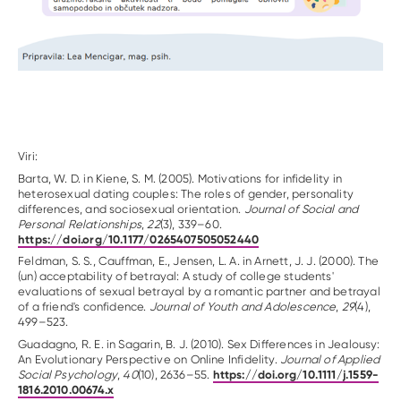
Viri:
Barta, W. D. in Kiene, S. M. (2005). Motivations for infidelity in
heterosexual dating couples: The roles of gender, personality
differences, and sociosexual orientation.
Journal of Social and
Personal Relationships
,
22
(3), 339–60.
https://doi.org/10.1177/0265407505052440
Feldman, S. S., Cauffman, E., Jensen, L. A. in Arnett, J. J. (2000). The
(un) acceptability of betrayal: A study of college students'
evaluations of sexual betrayal by a romantic partner and betrayal
of a friend's confidence.
Journal of Youth and Adolescence
,
29
(4),
499–523.
Guadagno, R. E. in Sagarin, B. J. (2010). Sex Differences in Jealousy:
An Evolutionary Perspective on Online Infidelity.
Journal of Applied
https://doi.org/10.1111/j.1559-
Social Psychology
,
40
(10), 2636–55.
1816.2010.00674.x