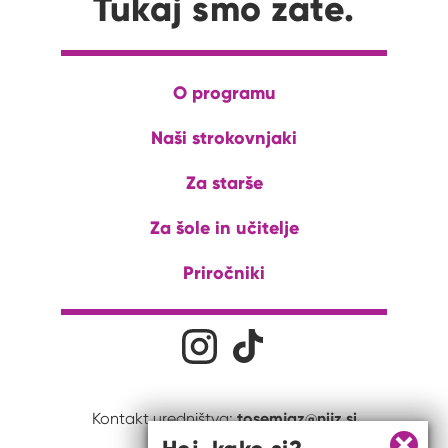
Tukaj smo zate.
O programu
Naši strokovnjaki
Za starše
Za šole in učitelje
Priročniki
Družabna omrežja
Na naš Instagram profil
Na naš Tiktok profil
tosemjaz@nijz.si
Kontakt uredništva: