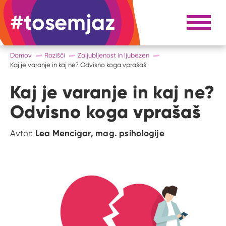
#tosemjaz
#to sem jaz
Razpri 
Domov
Razišči
Zaljubljenost in ljubezen
Kaj je varanje in kaj ne? Odvisno koga vprašaš
Kaj je varanje in kaj ne?
Odvisno koga vprašaš
Lea Mencigar, mag. psihologije
Avtor: