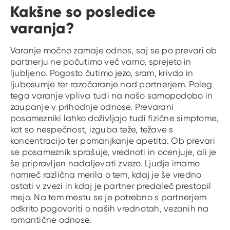
Kakšne so posledice
varanja?
Varanje močno zamaje odnos, saj se po prevari ob
partnerju ne počutimo več varno, sprejeto in
ljubljeno. Pogosto čutimo jezo, sram, krivdo in
ljubosumje ter razočaranje nad partnerjem. Poleg
tega varanje vpliva tudi na našo samopodobo in
zaupanje v prihodnje odnose. Prevarani
posamezniki lahko doživljajo tudi fizične simptome,
kot so nespečnost, izguba teže, težave s
koncentracijo ter pomanjkanje apetita. Ob prevari
se posameznik sprašuje, vrednoti in ocenjuje, ali je
še pripravljen nadaljevati zvezo. Ljudje imamo
namreč različna merila o tem, kdaj je še vredno
ostati v zvezi in kdaj je partner predaleč prestopil
mejo. Na tem mestu se je potrebno s partnerjem
odkrito pogovoriti o naših vrednotah, vezanih na
romantične odnose.