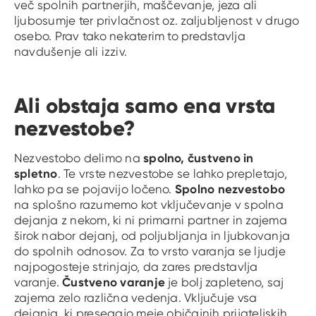
več spolnih partnerjih, maščevanje, jeza ali
ljubosumje ter privlačnost oz. zaljubljenost v drugo
osebo. Prav tako nekaterim to predstavlja
navdušenje ali izziv.
Ali obstaja samo ena vrsta
nezvestobe?
spolno, čustveno in
Nezvestobo delimo na
spletno
. Te vrste nezvestobe se lahko prepletajo,
Spolno nezvestobo
lahko pa se pojavijo ločeno.
na splošno razumemo kot vključevanje v spolna
dejanja z nekom, ki ni primarni partner in zajema
širok nabor dejanj, od poljubljanja in ljubkovanja
do spolnih odnosov. Za to vrsto varanja se ljudje
najpogosteje strinjajo, da zares predstavlja
Čustveno varanje
varanje.
je bolj zapleteno, saj
zajema zelo različna vedenja. Vključuje vsa
dejanja, ki presegajo meje običajnih prijateljskih