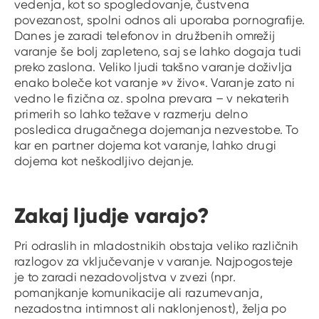
vedenja, kot so spogledovanje, čustvena
povezanost, spolni odnos ali uporaba pornografije.
Danes je zaradi telefonov in družbenih omrežij
varanje še bolj zapleteno, saj se lahko dogaja tudi
preko zaslona. Veliko ljudi takšno varanje doživlja
enako boleče kot varanje »v živo«. Varanje zato ni
vedno le fizična oz. spolna prevara – v nekaterih
primerih so lahko težave v razmerju delno
posledica drugačnega dojemanja nezvestobe. To
kar en partner dojema kot varanje, lahko drugi
dojema kot neškodljivo dejanje.
Zakaj ljudje varajo?
Pri odraslih in mladostnikih obstaja veliko različnih
razlogov za vključevanje v varanje. Najpogosteje
je to zaradi nezadovoljstva v zvezi (npr.
pomanjkanje komunikacije ali razumevanja,
nezadostna intimnost ali naklonjenost), želja po