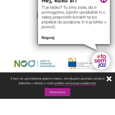
Hej, kako si?
Zapri 
Ti je težko? Tu smo zate, da ti
pomagamo. Izpolni vprašalnik in v
nekaj preprostih korakih te bo
pripeljal do podpore, ki ti je lahko v
pomoč.
Naprej
Gumb do
S tem, ko uporabljate spletno mesto, dovoljujete uporabo orodij in
Zapr
piškotkov v skladu z našo
politiko varovanja zasebnosti
.
Nastavitve