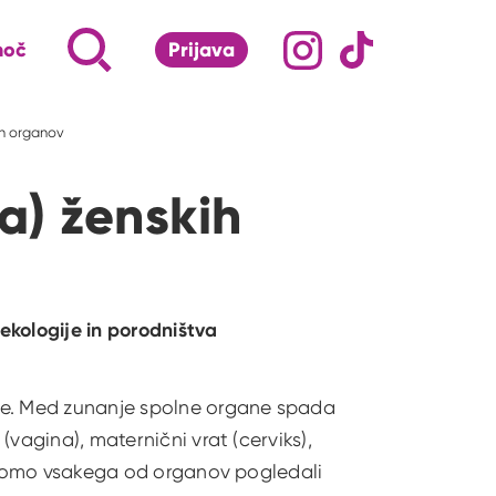
Družabna omrežj
Na naš Instagram pro
Na naš Tiktok 
Napiši, kaj te zanima ...
Iskalnik za iskanje po strani
moč
Prijava
S klikom na lupo odpri iskalnik
ih organov
a) ženskih
nekologije in porodništva
je. Med zunanje spolne organe spada
(vagina), maternični vrat (cerviks),
i bomo vsakega od organov pogledali