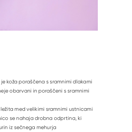
r je koža poraščena s sramnimi dlakami
emneje obarvani in poraščeni s sramnimi
ki ležita med velikimi sramnimi ustnicami
ico se nahaja drobna odprtina, ki
 urin iz sečnega mehurja