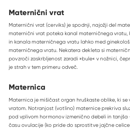
Maternični vrat
Maternični vrat (cerviks) je spodnji, najožji del mater
maternični vrat poteka kanal materničnega vratu, k
in kanala materničnega vratu lahko med ginekol
materničnega vratu. Nekatera dekleta si maternični
povzroči zaskrbljenost zaradi »bule« v nožnici, čep
je strah v tem primeru odveč.
Maternica
Maternica je mišičast organ hruškaste oblike, ki se
vratom. Notranjost (votlino) maternice prekriva slu
pod vplivom hormonov izmenično debeli in tanjša - 
času ovulacije (ko pride do sprostitve jajčne celic