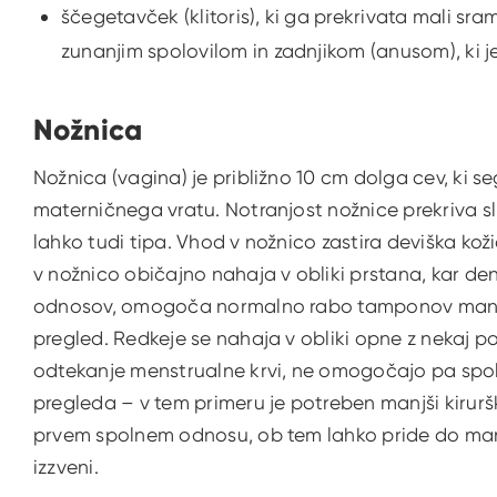
ščegetavček (klitoris), ki ga prekrivata mali sr
zunanjim spolovilom in zadnjikom (anusom), ki j
Nožnica
Nožnica (vagina) je približno 10 cm dolga cev, ki 
materničnega vratu. Notranjost nožnice prekriva s
lahko tudi tipa. Vhod v nožnico zastira deviška kož
v nožnico običajno nahaja v obliki prstana, kar deni
odnosov, omogoča normalno rabo tamponov manjše 
pregled. Redkeje se nahaja v obliki opne z nekaj
odtekanje menstrualne krvi, ne omogočajo pa spo
pregleda – v tem primeru je potreben manjši kiruršk
prvem spolnem odnosu, ob tem lahko pride do manj
izzveni.