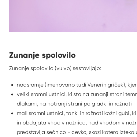
Zunanje spolovilo
Zunanje spolovilo (vulvo) sestavljajo:
nadsramje (imenovano tudi Venerin griček), kje
veliki sramni ustnici, ki sta na zunanji strani t
dlakami, na notranji strani pa gladki in rožnati
mali sramni ustnici, tanki in rožnati kožni gubi, 
in obdajata vhod v nožnico; nad vhodom v nožn
predstavlja sečnico - cevko, skozi katero izteka