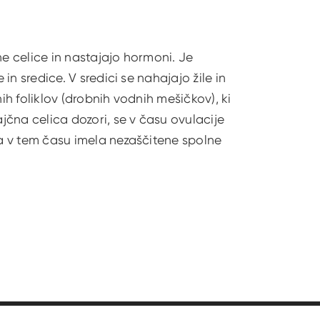
ne celice in nastajajo hormoni. Je
 in sredice. V sredici se nahajajo žile in
čnih foliklov (drobnih vodnih mešičkov), ki
ajčna celica dozori, se v času ovulacije
ka v tem času imela nezaščitene spolne