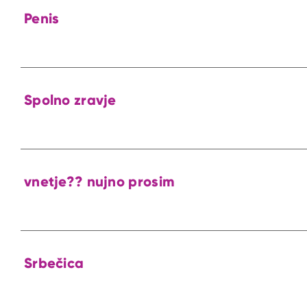
Penis
Spolno zravje
vnetje?? nujno prosim
Srbečica