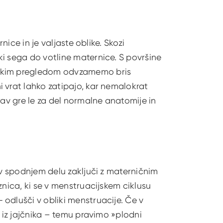
nice in je valjaste oblike. Skozi
i sega do votline maternice. S površine
oškim pregledom odvzamemo bris
 vrat lahko zatipajo, kar nemalokrat
rav gre le za del normalne anatomije in
 v spodnjem delu zaključi z materničnim
znica, ki se v menstruacijskem ciklusu
odlušči v obliki menstruacije. Če v
e iz jajčnika – temu pravimo »plodni