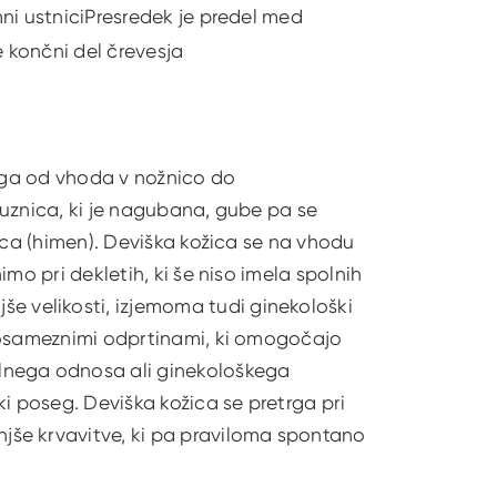
amni ustniciPresredek je predel med
e končni del črevesja
sega od vhoda v nožnico do
luznica, ki je nagubana, gube pa se
ica (himen). Deviška kožica se na vhodu
mo pri dekletih, ki še niso imela spolnih
velikosti, izjemoma tudi ginekološki
 posameznimi odprtinami, ki omogočajo
lnega odnosa ali ginekološkega
i poseg. Deviška kožica se pretrga pri
še krvavitve, ki pa praviloma spontano