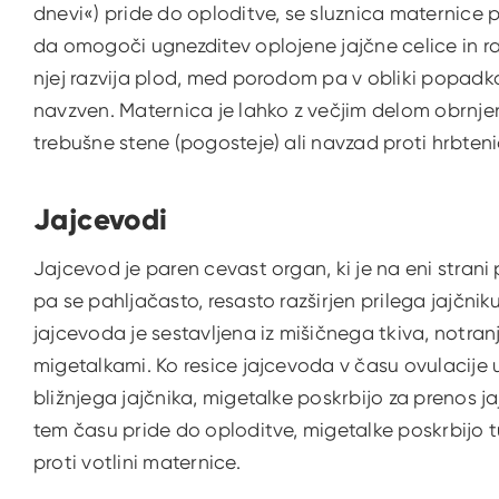
dnevi«) pride do oploditve, se sluznica maternice
da omogoči ugnezditev oplojene jajčne celice in ra
njej razvija plod, med porodom pa v obliki popadko
navzven. Maternica je lahko z večjim delom obrnje
trebušne stene (pogosteje) ali navzad proti hrbtenic
Jajcevodi
Jajcevod je paren cevast organ, ki je na eni strani
pa se pahljačasto, resasto razširjen prilega jajčnik
jajcevoda je sestavljena iz mišičnega tkiva, notranj
migetalkami. Ko resice jajcevoda v času ovulacije 
bližnjega jajčnika, migetalke poskrbijo za prenos ja
tem času pride do oploditve, migetalke poskrbijo t
proti votlini maternice.