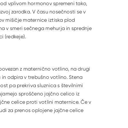
 pod vplivom hormonov spremeni tako,
zvoj zarodka. V času nosečnosti se v
v mišičje maternice iztiska plod
na v smeri sečnega mehurja in sprednje
i (redkeje).
 povezan z maternično votlino, na drugi
u in odpira v trebušno votlino. Stena
ost pa prekriva sluznica s številnimi
ujamejo sproščeno jajčno celico iz
jčne celice proti votlini maternice. Če v
udi za prenos oplojene jajčne celice