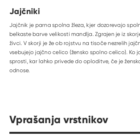
Jajčniki
Jajčnik je parna spolna žleza, kjer dozorevajo spol
belkaste barve velikosti mandlja. Zgrajen je iz skorje
živci. V skorji je že ob rojstvu na tisoče nezrelih jaj
vsebujejo jajčno celico (žensko spolno celico). Ko j
sprosti, kar lahko privede do oploditve, če je žens
odnose.
Vprašanja vrstnikov