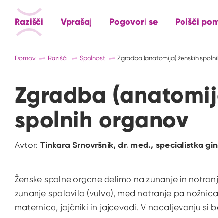
Razišči
Vprašaj
Pogovori se
Poišči po
Domov
Razišči
Spolnost
Zgradba (anatomija) ženskih spoln
Zgradba (anatomij
spolnih organov
Avtor:
Tinkara Srnovršnik, dr. med., specialistka gi
Ženske spolne organe delimo na zunanje in notran
zunanje spolovilo (vulva), med notranje pa nožnica 
maternica, jajčniki in jajcevodi. V nadaljevanju s