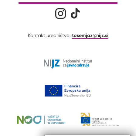
Družabna omrežja
Na naš Instagram profil
Na naš Tiktok profil
tosemjaz@nijz.si
Kontakt uredništva: