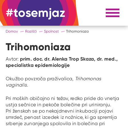
#tosemjaz
#to sem jaz
Razpri 
Domov
Razišči
Spolnost
Trihomoniaza
Trihomoniaza
prim. doc. dr. Alenka Trop Skaza, dr. med.,
Avtor:
specialistka epidemiologije
Okužbo povzroča praživalica,
Trihomonas
vaginalis.
Pri moških običajno ni težav, redko pride do vnetja
ustja sečnice in pekoče bolečine pri uriniranju.
Pri ženskah se po nekajdnevni inkubaciji pojavi
smrdeč, penast izcedek iz nožnice, ki ga spremlja
srbenje zunanjega spolovila in bolečina pri