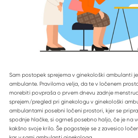
Sam postopek sprejema v ginekološki ambulanti j
ambulante. Praviloma velja, da te v ločenem prosto
morebiti povpraša o prvem dnevu zadnje menstruacije
sprejem/pregled pri ginekologu v ginekološki ambul
ambulantami posebni ločeni prostori, kjer se pripra
spodnje hlačke, si ogrneš posebno haljo, če je na vo
kakšno svoje krilo. Še pogosteje se z zavesico loč
kar v sami ambulanti ginekologa.