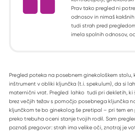
Prav tako pregled ni potre
odnosov in nimaš kakšnih 
tudi strah pred pregledom, 
imela spolnih odnosov, o
Pregled poteka na posebnem ginekološkem stolu, kje
inštrument v obliki kljunčka (t.i. spekulum), da si l
maternični vrat. Pregled lahko tudi pri dekletih, k
brez večjih težav s pomočjo posebnega kljunčka na
kljunčkom te bo ginekolog še pretipal – pri tem en 
preko trebuha oceni stanje tvojih rodil. Sam pregled
poznaš pregovor: strah ima velike oči, znotraj je vot