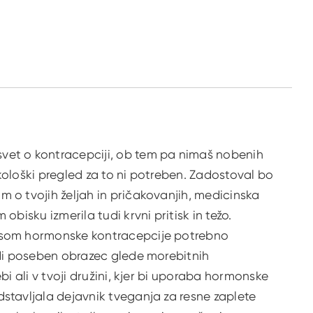
vet o kontracepciji, ob tem pa nimaš nobenih
kološki pregled za to ni potreben. Zadostoval bo
 o tvojih željah in pričakovanjih, medicinska
 obisku izmerila tudi krvni pritisk in težo.
isom hormonske kontracepcije potrebno
tudi poseben obrazec glede morebitnih
ebi ali v tvoji družini, kjer bi uporaba hormonske
dstavljala dejavnik tveganja za resne zaplete