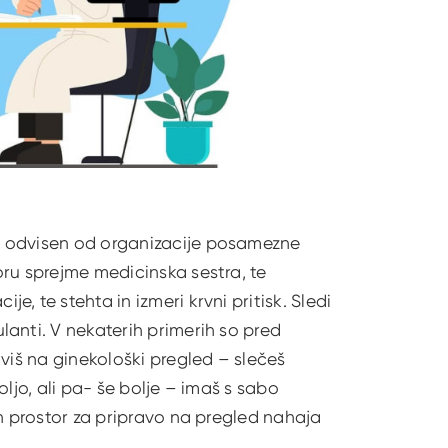
e odvisen od organizacije posamezne
ru sprejme medicinska sestra, te
, te stehta in izmeri krvni pritisk. Sledi
anti. V nekaterih primerih so pred
viš na ginekološki pregled – slečeš
ljo, ali pa- še bolje – imaš s sabo
en prostor za pripravo na pregled nahaja