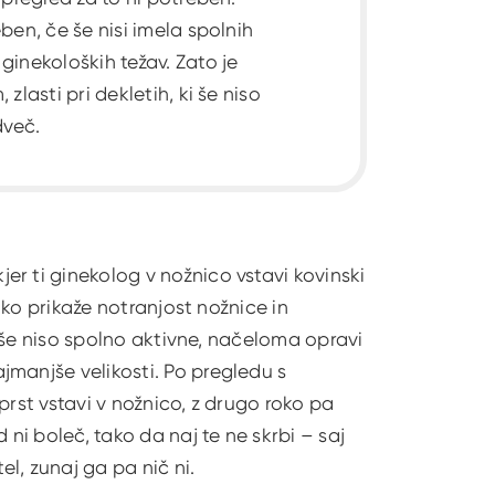
ben, če še nisi imela spolnih
ginekoloških težav. Zato je
zlasti pri dekletih, ki še niso
dveč.
r ti ginekolog v nožnico vstavi kovinski
ahko prikaže notranjost nožnice in
i še niso spolno aktivne, načeloma opravi
jmanjše velikosti. Po pregledu s
prst vstavi v nožnico, z drugo roko pa
 ni boleč, tako da naj te ne skrbi – saj
el, zunaj ga pa nič ni.