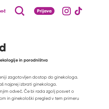
Družabna omrežj
Na naš Instagram pro
Na naš Tiktok 
Napiši, kaj te zanima ...
Iskalnik za iskanje po strani
moč
Prijava
S klikom na lupo odpri iskalnik
ed
nekologije in porodništva
eniji zagotovljen dostop do ginekologa.
š najprej izbrati ginekologa.
 njim odveč. Če bi rada zgolj posvet o
om in ginekološki pregled v tem primeru