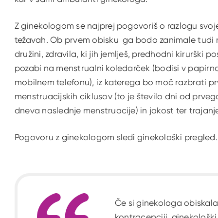
Z ginekologom se najprej pogovoriš o razlogu svoj
težavah. Ob prvem obisku ga bodo zanimale tudi mo
družini, zdravila, ki jih jemlješ, predhodni kirurški p
pozabi na menstrualni koledarček (bodisi v papirnati 
mobilnem telefonu), iz katerega bo moč razbrati pr
menstruacijskih ciklusov (to je število dni od prv
dneva naslednje menstruacije) in jakost ter trajanj
Pogovoru z ginekologom sledi ginekološki pregled.
Če si ginekologa obiskala
kontracepciji, ginekološki