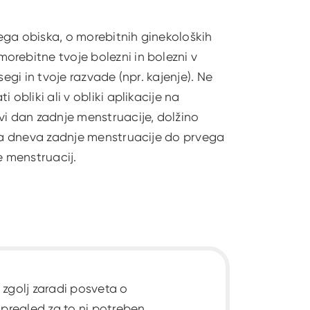
ega obiska, o morebitnih ginekoloških
rebitne tvoje bolezni in bolezni v
osegi in tvoje razvade (npr. kajenje). Ne
obliki ali v obliki aplikacije na
vi dan zadnje menstruacije, dolžino
ega dneva zadnje menstruacije do prvega
e menstruacij.
 zgolj zaradi posveta o
 pregled za to ni potreben.