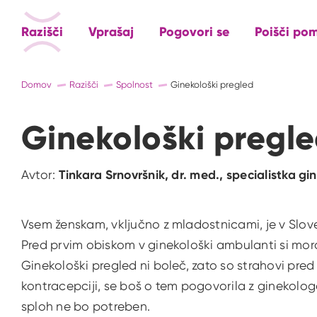
Razišči
Vprašaj
Pogovori se
Poišči po
Domov
Razišči
Spolnost
Ginekološki pregled
Ginekološki pregl
Avtor:
Tinkara Srnovršnik, dr. med., specialistka gi
Vsem ženskam, vključno z mladostnicami, je v Slov
Pred prvim obiskom v ginekološki ambulanti si mora
Ginekološki pregled ni boleč, zato so strahovi pred
kontracepciji, se boš o tem pogovorila z ginekolog
sploh ne bo potreben.