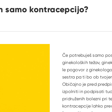
im samo kontracepcijo?
Če potrebuješ samo pos
ginekoloških težav, gine
le pogovor z ginekologom
sestra pa ti bo ob tvojem
Običajno je pred predp
izpolniti in podpisati 
pridruženih bolezni pri t
kontracepcije lahko pre