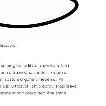
ultrazvokom.
e pregled rodil z ultrazvokom. V ta
ano ultrazvočno sondo, s katero si
e in ostale organe v medenici. Pri
ološki ultrazvok lahko opravi skozi črevo
osebno sondo preko trebušne stene.