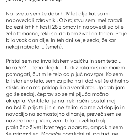
Na svetu sem že dobrih 19 let dlje kot so mi
napovedali zdravniki. Ob rojstvu sem imel zaradi
bolezni krhkih kosti 28 zlomov in napovedi so bile
zelo temačne, rekli so, da bom živel en teden. Pa je
bilo vsak dan dlje. In teh dni se je sedaj že kar
nekaj nabralo ... (smeh).
Pristal sem na invalidskem vozičku in sem tetra ...
kako že? ... tetraplegik ... tudi z rokami si ne morem
pomagati, čutim le telo od pljuč navzgor. Ko sem
bil star eno leto, sem za piko na i doživel še dihalno
stisko in so me priklopili na ventilator. Uporabljam
ga še sedaj, čeprav so se mi pljuča močno
okrepila. Ventilator je na nek način postal moj
najboljši prijatelj in si ne želim, da me odklopijo in
navadijo na samostojno dihanje, preveč sem se
navezal nanj. Vem, vem, bilo bi veliko bolj
praktično živeti brez tega aparata, ampak nisem
še pripravljen. Mogoče bom kdaj ali pa tudi ne ...