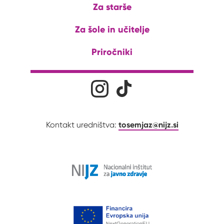
Za starše
Za šole in učitelje
Priročniki
Družabna omrežja
Na naš Instagram profil
Na naš Tiktok profil
tosemjaz@nijz.si
Kontakt uredništva: