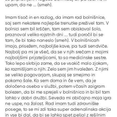
upam, da ne ... (smeh).
Imam tisoč in en razlog, da imam rad bolnišnice,
saj sem nekatere najlepše trenutke preživel tam. V
bolnici sem bil krščen, tam sem obiskoval šolo,
praznoval veliko rojstnih dni ... tudi poročil bi se
tam, če bi tako naneslo (smeh). V bolnišnicah
imajo, prisežem, najboljše kave, pa tudi sendviče.
Najbolj pa mi je všeč, da se v njih srečam z mojimi
najboljšimi prijateljicami, to so medicinske sestre.
Tako lepo skrbijo zame, da se vsakič malo zjokam,
ko razmišljam o njih. Zelo sem jim hvaležen. Z njimi
se veliko pogovarjam, skupaj se smejimo in
pokamo šale. Ko sem doma in če vem, da je
določena oseba v službi, potem včasih zaigram
bolezen, da bi me sprejeli v bolnišnico in bi bil tam
lahko v dobri družbi. Seveda mi običajno moja igra
ne uspe, na žalost. Rad imam tudi zdravniške
posege, to se mi zdi taka super adrenalinska akcija
in vse bi dal, da bi se lahko spet peljal z rešilnim