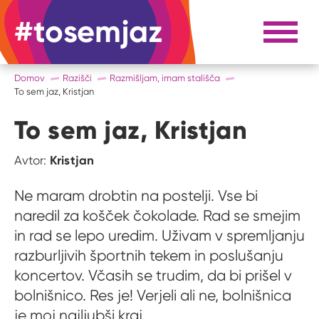
#tosemjaz
#to sem jaz
Razpri 
Domov
Razišči
Razmišljam, imam stališča
To sem jaz, Kristjan
To sem jaz, Kristjan
Kristjan
Avtor:
Ne maram drobtin na postelji. Vse bi
naredil za košček čokolade. Rad se smejim
in rad se lepo uredim. Uživam v spremljanju
razburljivih športnih tekem in poslušanju
koncertov. Včasih se trudim, da bi prišel v
bolnišnico. Res je! Verjeli ali ne, bolnišnica
je moj najljubši kraj.