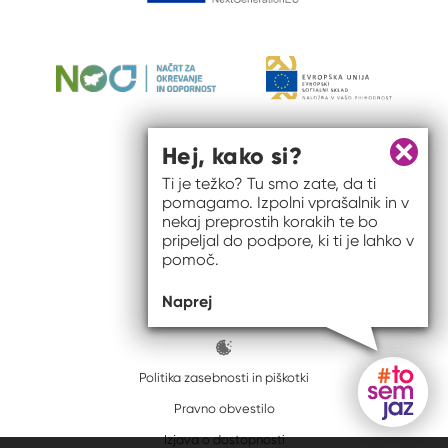
Hej, kako si?
Zapri 
Ti je težko? Tu smo zate, da ti
pomagamo. Izpolni vprašalnik in v
nekaj preprostih korakih te bo
pripeljal do podpore, ki ti je lahko v
pomoč.
© 2026 #to sem jaz
Naprej
ISSN spletišča: 2820-5960
Politika zasebnosti in piškotki
Pravno obvestilo
Gumb do
Izjava o dostopnosti