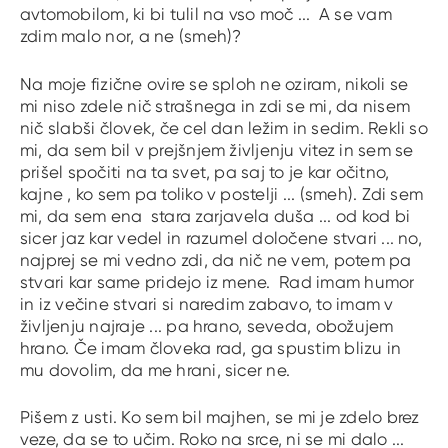
avtomobilom, ki bi tulil na vso moč ... A se vam
zdim malo nor, a ne (smeh)?
Na moje fizične ovire se sploh ne oziram, nikoli se
mi niso zdele nič strašnega in zdi se mi, da nisem
nič slabši človek, če cel dan ležim in sedim. Rekli so
mi, da sem bil v prejšnjem življenju vitez in sem se
prišel spočiti na ta svet, pa saj to je kar očitno,
kajne , ko sem pa toliko v postelji ... (smeh). Zdi sem
mi, da sem ena stara zarjavela duša ... od kod bi
sicer jaz kar vedel in razumel določene stvari ... no,
najprej se mi vedno zdi, da nič ne vem, potem pa
stvari kar same pridejo iz mene. Rad imam humor
in iz večine stvari si naredim zabavo, to imam v
življenju najraje ... pa hrano, seveda, obožujem
hrano. Če imam človeka rad, ga spustim blizu in
mu dovolim, da me hrani, sicer ne.
Pišem z usti. Ko sem bil majhen, se mi je zdelo brez
veze, da se to učim. Roko na srce, ni se mi dalo ...