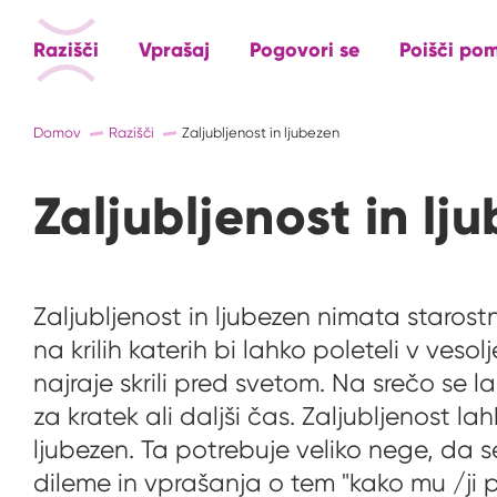
Razišči
Vprašaj
Pogovori se
Poišči po
Domov
Razišči
Zaljubljenost in ljubezen
Zaljubljenost in lj
Zaljubljenost in ljubezen nimata starost
na krilih katerih bi lahko poleteli v veso
najraje skrili pred svetom. Na srečo se l
za kratek ali daljši čas. Zaljubljenost l
ljubezen. Ta potrebuje veliko nege, da se
dileme in vprašanja o tem "kako mu /ji p