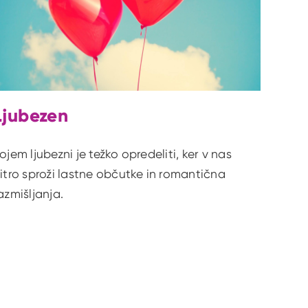
Ljubezen
ojem ljubezni je težko opredeliti, ker v nas
itro sproži lastne občutke in romantična
azmišljanja.