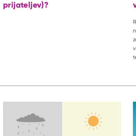
prijateljev)?
R
n
z
v
t