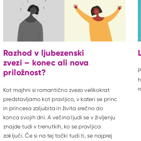
Razhod v ljubezenski
zvezi – konec ali nova
priložnost?
P
h
r
Kot majhni si romantično zvezo velikokrat
predstavljamo kot pravljico, v kateri se princ
in princesa zaljubita in živita srečno do
konca svojih dni. A večina ljudi se v življenju
znajde tudi v trenutkih, ko se pravljica
zaključi. Če si na tej točki tudi ti, se najprej