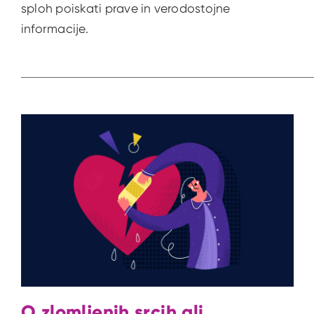
sploh poiskati prave in verodostojne
informacije.
O zlomljenih srcih ali