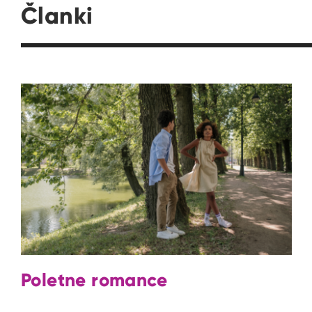
Članki
Poletne romance