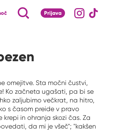
Družabna omrežj
Na naš Instagram pro
Na naš Tiktok 
Napiši, kaj te zanima ...
Iskalnik za iskanje po strani
moč
Prijava
S klikom na lupo odpri iskalnik
ubezen
ne omejitve. Sta močni čustvi,
lje! Ko začneta ugašati, pa bi se
ahko zaljubimo večkrat, na hitro,
ahko s časom preide v pravo
 krepi in ohranja skozi čas. Za
ovedati, da mi je všeč"; "kakšen