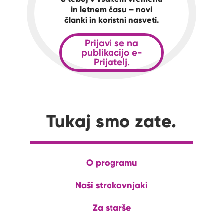
in letnem času – novi
članki in koristni nasveti.
Prijavi se na
publikacijo e-
Prijatelj.
Tukaj smo zate.
O programu
Naši strokovnjaki
Za starše