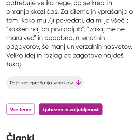
potrebuje veliko nege, da se krepi in
ohranja skozi čas. Za dileme in vprašanja o
tem "kako mu /ji povedati, da mi je všeč";
"kakšen naj bo prvi poljub"; "zakaj me ne
mara več" in podobna, ni enotnih
odgovorov, še manj univerzalnih nasvetov.
Veliko idej in razlag pa zagotovo najdeš
tukaj.
Pojdi na vprašanja vrstnikov
Vse teme
Ljubezen in zaljubljenost
Članki