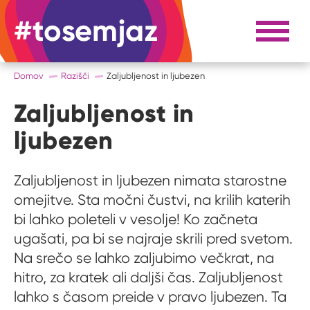
#tosemjaz
#to sem jaz
Razpri 
Domov
Razišči
Zaljubljenost in ljubezen
Zaljubljenost in
ljubezen
Zaljubljenost in ljubezen nimata starostne
omejitve. Sta močni čustvi, na krilih katerih
bi lahko poleteli v vesolje! Ko začneta
ugašati, pa bi se najraje skrili pred svetom.
Na srečo se lahko zaljubimo večkrat, na
hitro, za kratek ali daljši čas. Zaljubljenost
lahko s časom preide v pravo ljubezen. Ta