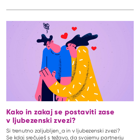
Kako in zakaj se postaviti zase
v ljubezenski zvezi?
Si trenutno zaljubljen_a in v ljubezenski zvezi?
Se kdaj srečuješ s težavo, da svojemu partnerju