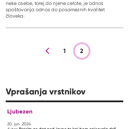
neke osebe, torej do njene celote, je odnos
spoštovanja odnos do posameznih kvalitet
človeka.
Prejšnja stran
1
2
Vprašanja vrstnikov
Ljubezen
20. jun. 2024
Prosim ne dat pod javno to kaj bom opisovala doli
Avtor: