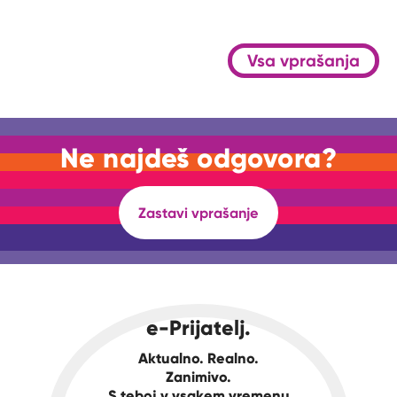
Vsa vprašanja
Ne najdeš odgovora?
Zastavi vprašanje
e-Prijatelj.
Aktualno. Realno.
Zanimivo.
S teboj v vsakem vremenu