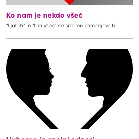
Ko nam je nekdo všeč
“Ljubiti” in “biti všeč” ne smemo zamenjevati.