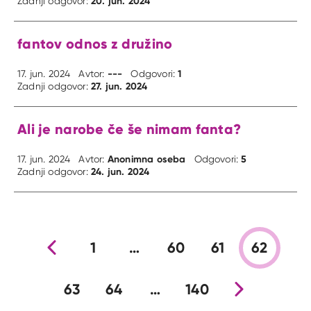
20. jun. 2024
Zadnji odgovor:
fantov odnos z družino
---
1
17. jun. 2024
Avtor:
Odgovori:
27. jun. 2024
Zadnji odgovor:
Ali je narobe če še nimam fanta?
Anonimna oseba
5
17. jun. 2024
Avtor:
Odgovori:
24. jun. 2024
Zadnji odgovor:
Prejšnja stran
1
…
60
61
62
63
64
…
140
Nova stran