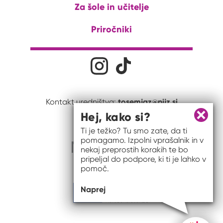
Za šole in učitelje
Priročniki
Družabna omrežja
Na naš Instagram profil
Na naš Tiktok profil
tosemjaz@nijz.si
Kontakt uredništva:
Hej, kako si?
Zapri 
Ti je težko? Tu smo zate, da ti
pomagamo. Izpolni vprašalnik in v
nekaj preprostih korakih te bo
pripeljal do podpore, ki ti je lahko v
pomoč.
Naprej