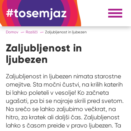
#tosemjaz
#to sem jaz
Razpri 
Domov
Razišči
Zaljubljenost in ljubezen
Zaljubljenost in
ljubezen
Zaljubljenost in ljubezen nimata starostne
omejitve. Sta močni čustvi, na krilih katerih
bi lahko poleteli v vesolje! Ko začneta
ugašati, pa bi se najraje skrili pred svetom.
Na srečo se lahko zaljubimo večkrat, na
hitro, za kratek ali daljši čas. Zaljubljenost
lahko s časom preide v pravo ljubezen. Ta