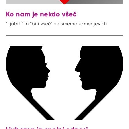
Ko nam je nekdo všeč
“Ljubiti” in “biti všeč” ne smemo zamenjevati.