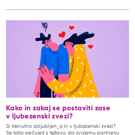
Kako in zakaj se postaviti zase
v ljubezenski zvezi?
Si trenutno zaljubljen_a in v ljubezenski zvezi?
Se kdaj srečuješ s težavo, da svojemu partnerju