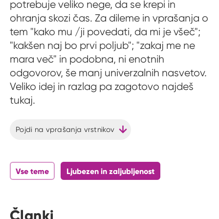
potrebuje veliko nege, da se krepi in
ohranja skozi čas. Za dileme in vprašanja o
tem "kako mu /ji povedati, da mi je všeč";
"kakšen naj bo prvi poljub"; "zakaj me ne
mara več" in podobna, ni enotnih
odgovorov, še manj univerzalnih nasvetov.
Veliko idej in razlag pa zagotovo najdeš
tukaj.
Pojdi na vprašanja vrstnikov
Vse teme
Ljubezen in zaljubljenost
Članki