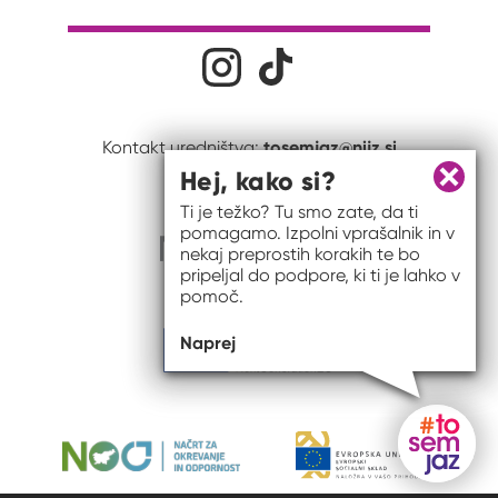
Družabna omrežja
Na naš Instagram profil
Na naš Tiktok profil
tosemjaz@nijz.si
Kontakt uredništva:
Hej, kako si?
Zapri 
Ti je težko? Tu smo zate, da ti
pomagamo. Izpolni vprašalnik in v
nekaj preprostih korakih te bo
pripeljal do podpore, ki ti je lahko v
pomoč.
Naprej
Gumb do