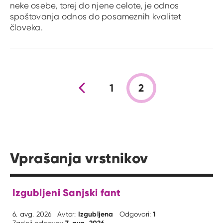
neke osebe, torej do njene celote, je odnos
spoštovanja odnos do posameznih kvalitet
človeka.
Prejšnja stran
1
2
Vprašanja vrstnikov
Izgubljeni Sanjski fant
Izgubljena
1
6. avg. 2026
Avtor:
Odgovori:
7. avg. 2026
Zadnji odgovor: