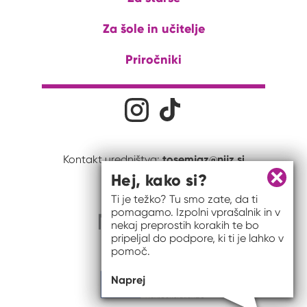
Za šole in učitelje
Priročniki
Družabna omrežja
Na naš Instagram profil
Na naš Tiktok profil
tosemjaz@nijz.si
Kontakt uredništva:
Hej, kako si?
Zapri 
Ti je težko? Tu smo zate, da ti
pomagamo. Izpolni vprašalnik in v
nekaj preprostih korakih te bo
pripeljal do podpore, ki ti je lahko v
pomoč.
Naprej