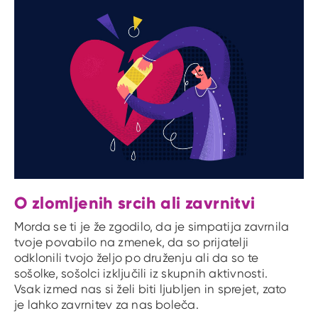
O zlomljenih srcih ali zavrnitvi
Morda se ti je že zgodilo, da je simpatija zavrnila
tvoje povabilo na zmenek, da so prijatelji
odklonili tvojo željo po druženju ali da so te
sošolke, sošolci izključili iz skupnih aktivnosti.
Vsak izmed nas si želi biti ljubljen in sprejet, zato
je lahko zavrnitev za nas boleča.