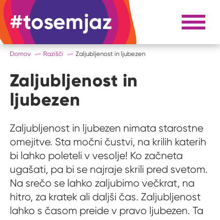
#tosemjaz
#to sem jaz
Razpri 
Domov
Razišči
Zaljubljenost in ljubezen
Zaljubljenost in
ljubezen
Zaljubljenost in ljubezen nimata starostne
omejitve. Sta močni čustvi, na krilih katerih
bi lahko poleteli v vesolje! Ko začneta
ugašati, pa bi se najraje skrili pred svetom.
Na srečo se lahko zaljubimo večkrat, na
hitro, za kratek ali daljši čas. Zaljubljenost
lahko s časom preide v pravo ljubezen. Ta