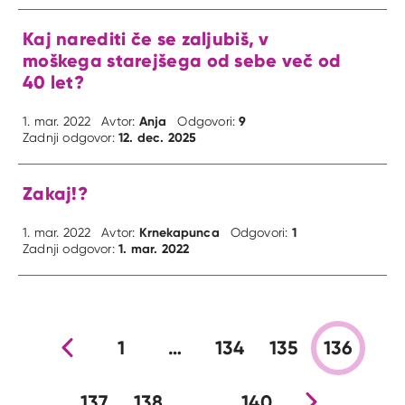
Kaj narediti če se zaljubiš, v
moškega starejšega od sebe več od
40 let?
Anja
9
1. mar. 2022
Avtor:
Odgovori:
12. dec. 2025
Zadnji odgovor:
Zakaj!?
Krnekapunca
1
1. mar. 2022
Avtor:
Odgovori:
1. mar. 2022
Zadnji odgovor:
Prejšnja stran
1
…
134
135
136
137
138
…
140
Nova stran