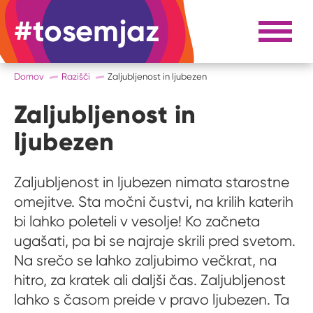
#tosemjaz
#to sem jaz
Razpri 
Domov
Razišči
Zaljubljenost in ljubezen
Zaljubljenost in
ljubezen
Zaljubljenost in ljubezen nimata starostne
omejitve. Sta močni čustvi, na krilih katerih
bi lahko poleteli v vesolje! Ko začneta
ugašati, pa bi se najraje skrili pred svetom.
Na srečo se lahko zaljubimo večkrat, na
hitro, za kratek ali daljši čas. Zaljubljenost
lahko s časom preide v pravo ljubezen. Ta