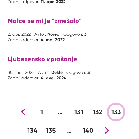
11. apr. 2022
Zadnji odgovor:
Malce se mi je "zmešalo"
Norec
3
2. apr. 2022
Avtor:
Odgovori:
4. maj 2022
Zadnji odgovor:
Ljubezensko vprašanje
Dekle
3
30. mar. 2022
Avtor:
Odgovori:
4. avg. 2024
Zadnji odgovor:
Prejšnja stran
1
…
131
132
133
134
135
…
140
Nova stran