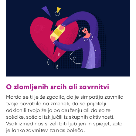
O zlomljenih srcih ali zavrnitvi
Morda se ti je že zgodilo, da je simpatija zavrnila
tvoje povabilo na zmenek, da so prijatelji
odklonili tvojo željo po druženju ali da so te
sošolke, sošolci izključili iz skupnih aktivnosti.
Vsak izmed nas si želi biti ljubljen in sprejet, zato
je lahko zavrnitev za nas boleča.