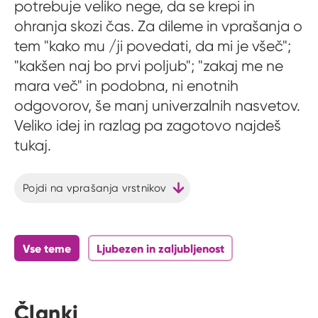
potrebuje veliko nege, da se krepi in
ohranja skozi čas. Za dileme in vprašanja o
tem "kako mu /ji povedati, da mi je všeč";
"kakšen naj bo prvi poljub"; "zakaj me ne
mara več" in podobna, ni enotnih
odgovorov, še manj univerzalnih nasvetov.
Veliko idej in razlag pa zagotovo najdeš
tukaj.
Pojdi na vprašanja vrstnikov
Vse teme
Ljubezen in zaljubljenost
Članki