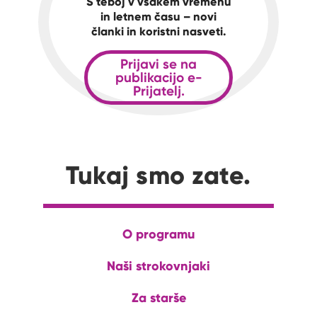
S teboj v vsakem vremenu
in letnem času – novi
članki in koristni nasveti.
Prijavi se na
publikacijo e-
Prijatelj.
Tukaj smo zate.
O programu
Naši strokovnjaki
Za starše