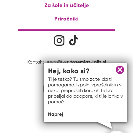
Za šole in učitelje
Priročniki
Družabna omrežja
Na naš Instagram profil
Na naš Tiktok profil
tosemjaz@nijz.si
Kontakt uredništva:
Hej, kako si?
Zapri 
Ti je težko? Tu smo zate, da ti
pomagamo. Izpolni vprašalnik in v
nekaj preprostih korakih te bo
pripeljal do podpore, ki ti je lahko v
pomoč.
Naprej