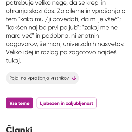
potrebuje veliko nege, da se krepi in
ohranja skozi čas. Za dileme in vprašanja o
tem "kako mu /ji povedati, da mi je všeč";
"kakšen naj bo prvi poljub"; "zakaj me ne
mara več" in podobna, ni enotnih
odgovorov, še manj univerzalnih nasvetov.
Veliko idej in razlag pa zagotovo najdeš
tukaj.
Pojdi na vprašanja vrstnikov
Vse teme
Ljubezen in zaljubljenost
Članki