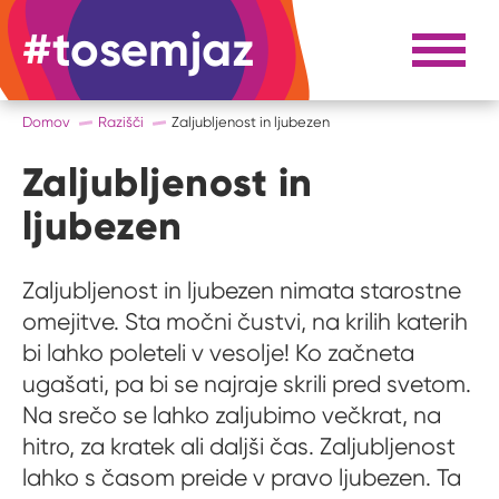
#tosemjaz
#to sem jaz
Razpri 
Domov
Razišči
Zaljubljenost in ljubezen
Zaljubljenost in
ljubezen
Zaljubljenost in ljubezen nimata starostne
omejitve. Sta močni čustvi, na krilih katerih
bi lahko poleteli v vesolje! Ko začneta
ugašati, pa bi se najraje skrili pred svetom.
Na srečo se lahko zaljubimo večkrat, na
hitro, za kratek ali daljši čas. Zaljubljenost
lahko s časom preide v pravo ljubezen. Ta