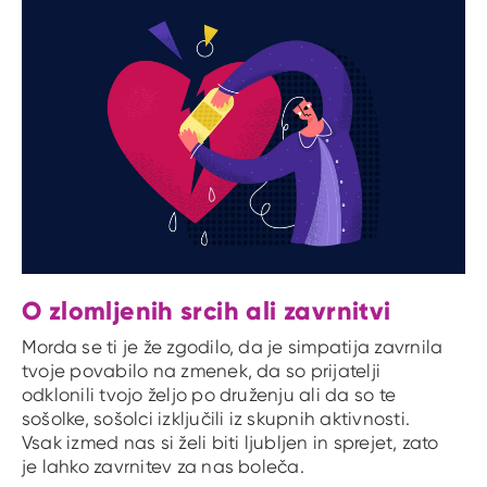
O zlomljenih srcih ali zavrnitvi
Morda se ti je že zgodilo, da je simpatija zavrnila
tvoje povabilo na zmenek, da so prijatelji
odklonili tvojo željo po druženju ali da so te
sošolke, sošolci izključili iz skupnih aktivnosti.
Vsak izmed nas si želi biti ljubljen in sprejet, zato
je lahko zavrnitev za nas boleča.