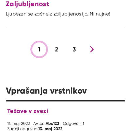
Zaljubljenost
Ljubezen se začne z zaljubljenostjo. Ni nujno!
1
2
3
Nova stran
Vprašanja vrstnikov
Težave v zvezi
Abc123
1
11. maj 2022
Avtor:
Odgovori:
13. maj 2022
Zadnji odgovor: