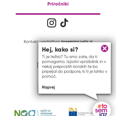
Priročniki
Družabna omrežja
Na naš Instagram profil
Na naš Tiktok profil
tosemjaz@nijz.si
Kontakt uredništva:
Hej, kako si?
Zapri 
Ti je težko? Tu smo zate, da ti
pomagamo. Izpolni vprašalnik in v
nekaj preprostih korakih te bo
pripeljal do podpore, ki ti je lahko v
pomoč.
Naprej