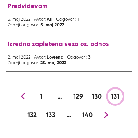
Predvidevam
Ari
1
3. maj 2022
Avtor:
Odgovori:
5. maj 2022
Zadnji odgovor:
Izredno zapletena veza oz. odnos
Lovrena
3
2. maj 2022
Avtor:
Odgovori:
23. maj 2022
Zadnji odgovor:
Prejšnja stran
1
…
129
130
131
132
133
…
140
Nova stran