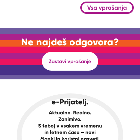
Vsa vprašanja
Ne najdeš odgovora?
Zastavi vprašanje
e-Prijatelj.
Aktualno. Realno.
Zanimivo.
S teboj v vsakem vremenu
in letnem času – novi
članki in koristni nasveti.