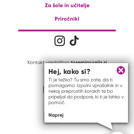
Za šole in učitelje
Priročniki
Družabna omrežja
Na naš Instagram profil
Na naš Tiktok profil
tosemjaz@nijz.si
Kontakt uredništva:
Hej, kako si?
Zapri 
Ti je težko? Tu smo zate, da ti
pomagamo. Izpolni vprašalnik in v
nekaj preprostih korakih te bo
pripeljal do podpore, ki ti je lahko v
pomoč.
Naprej