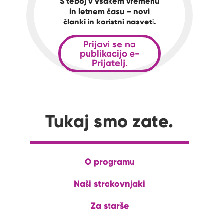
S teboj v vsakem vremenu
in letnem času – novi
članki in koristni nasveti.
Prijavi se na
publikacijo e-
Prijatelj.
Tukaj smo zate.
O programu
Naši strokovnjaki
Za starše