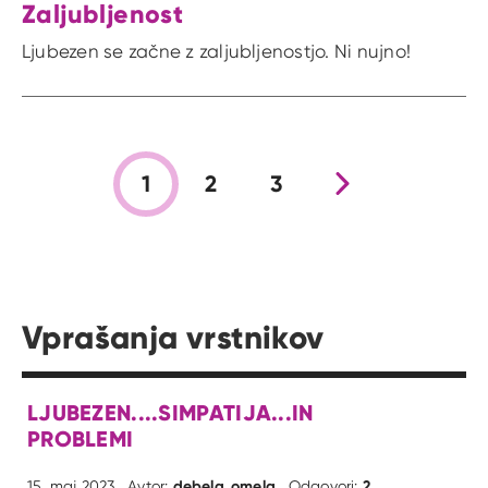
Zaljubljenost
Ljubezen se začne z zaljubljenostjo. Ni nujno!
1
2
3
Nova stran
Vprašanja vrstnikov
LJUBEZEN....SIMPATIJA...IN
PROBLEMI
debela_omela
2
15. maj 2023
Avtor:
Odgovori: