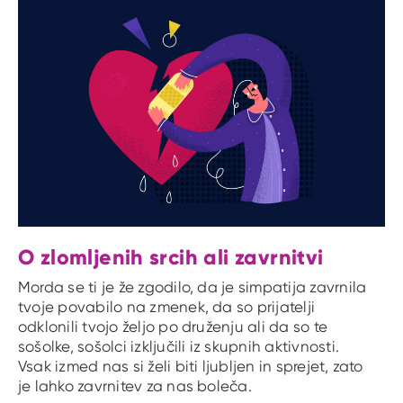
O zlomljenih srcih ali zavrnitvi
Morda se ti je že zgodilo, da je simpatija zavrnila
tvoje povabilo na zmenek, da so prijatelji
odklonili tvojo željo po druženju ali da so te
sošolke, sošolci izključili iz skupnih aktivnosti.
Vsak izmed nas si želi biti ljubljen in sprejet, zato
je lahko zavrnitev za nas boleča.