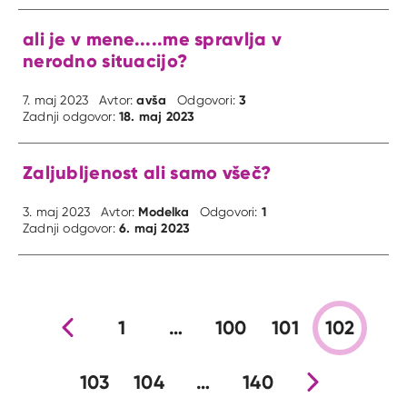
ali je v mene.....me spravlja v
nerodno situacijo?
avša
3
7. maj 2023
Avtor:
Odgovori:
18. maj 2023
Zadnji odgovor:
Zaljubljenost ali samo všeč?
Modelka
1
3. maj 2023
Avtor:
Odgovori:
6. maj 2023
Zadnji odgovor:
Prejšnja stran
1
…
100
101
102
103
104
…
140
Nova stran