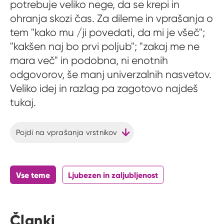
potrebuje veliko nege, da se krepi in
ohranja skozi čas. Za dileme in vprašanja o
tem "kako mu /ji povedati, da mi je všeč";
"kakšen naj bo prvi poljub"; "zakaj me ne
mara več" in podobna, ni enotnih
odgovorov, še manj univerzalnih nasvetov.
Veliko idej in razlag pa zagotovo najdeš
tukaj.
Pojdi na vprašanja vrstnikov
Vse teme
Ljubezen in zaljubljenost
Članki