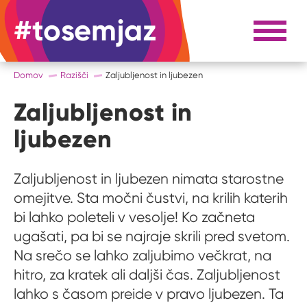
#tosemjaz
#to sem jaz
Razpri 
Domov
Razišči
Zaljubljenost in ljubezen
Zaljubljenost in
ljubezen
Zaljubljenost in ljubezen nimata starostne
omejitve. Sta močni čustvi, na krilih katerih
bi lahko poleteli v vesolje! Ko začneta
ugašati, pa bi se najraje skrili pred svetom.
Na srečo se lahko zaljubimo večkrat, na
hitro, za kratek ali daljši čas. Zaljubljenost
lahko s časom preide v pravo ljubezen. Ta