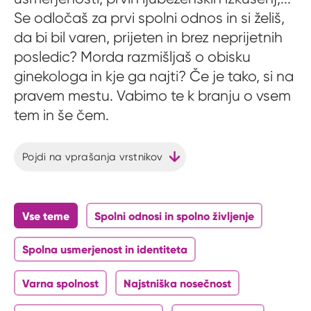
Se odločaš za prvi spolni odnos in si želiš,
da bi bil varen, prijeten in brez neprijetnih
posledic? Morda razmišljaš o obisku
ginekologa in kje ga najti? Če je tako, si na
pravem mestu. Vabimo te k branju o vsem
tem in še čem.
Pojdi na vprašanja vrstnikov
Vse teme
Spolni odnosi in spolno življenje
Spolna usmerjenost in identiteta
Varna spolnost
Najstniška nosečnost