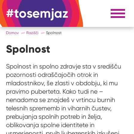
#tosemjaz
#to sem jaz
Razpri 
Domov
Razišči
Spolnost
Spolnost
Spolnost in spolno zdravje sta v središču
pozornosti odraščajočih otrok in
mladostnikov, še zlasti v obdobju, ki mu
pravimo puberteta. Kako tudi ne –
nenadoma se znajdeš v vrtincu burnih
telesnih sprememb in viharnih čustev,
prebujanja spolnih potreb in želja,
oblikovanja spolne identitete in
usmerjenosti, prvih ljubezenskih izkušenj,...