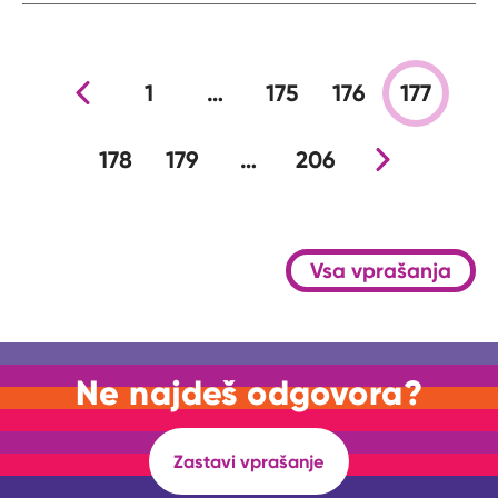
Prejšnja stran
1
…
175
176
177
178
179
…
206
Nova stran
Vsa vprašanja
Ne najdeš odgovora?
Zastavi vprašanje