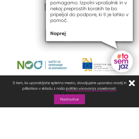
pomagamo. Izpolni vprašalnik in v
nekaj preprostih korakih te bo
pripeljal do podpore, ki ti je lahko v
pomoč.
Naprej
Gumb do
S tem, ko uporabljate spletno mesto, dovoljujete uporabo orodij in
Zapr
piškotkov v skladu z našo
politiko varovanja zasebnosti
.
Nastavitve
© 2026 #to sem jaz
ISSN spletišča: 2820-5960