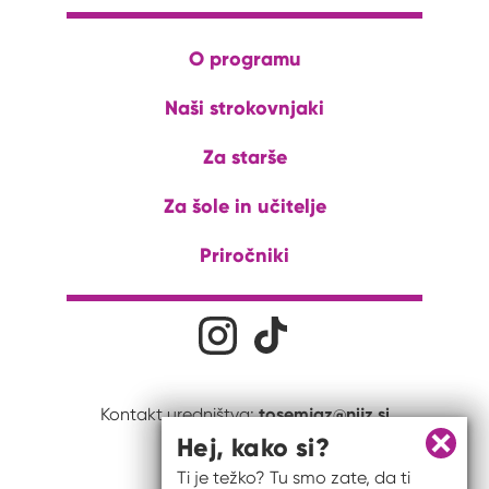
O programu
Naši strokovnjaki
Za starše
Za šole in učitelje
Priročniki
Družabna omrežja
Na naš Instagram profil
Na naš Tiktok profil
tosemjaz@nijz.si
Kontakt uredništva:
Hej, kako si?
Zapri 
Ti je težko? Tu smo zate, da ti