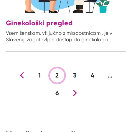
Ginekološki pregled
Vsem ženskam, vključno z mladostnicami, je v
Sloveniji zagotovljen dostop do ginekologa.
Prejšnja stran
1
2
3
4
…
6
Nova stran