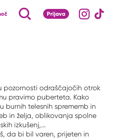
Družabna omrežj
Na naš Instagram pro
Na naš Tiktok 
Napiši, kaj te zanima ...
Iskalnik za iskanje po strani
moč
Prijava
S klikom na lupo odpri iskalnik
ču pozornosti odraščajočih otrok
i mu pravimo puberteta. Kako
u burnih telesnih sprememb in
eb in želja, oblikovanja spolne
kih izkušenj,...
, da bi bil varen, prijeten in