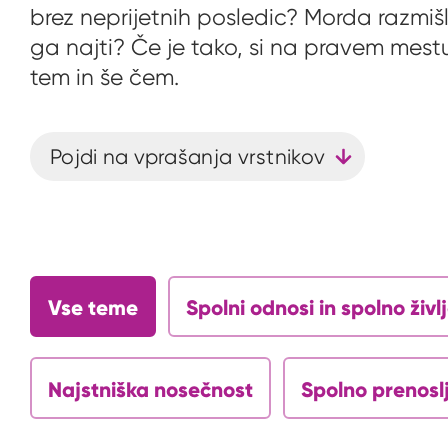
brez neprijetnih posledic? Morda razmišl
ga najti? Če je tako, si na pravem mest
tem in še čem.
Pojdi na vprašanja vrstnikov
Vse teme
Spolni odnosi in spolno živl
Najstniška nosečnost
Spolno prenoslj