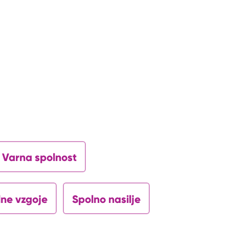
Varna spolnost
lne vzgoje
Spolno nasilje