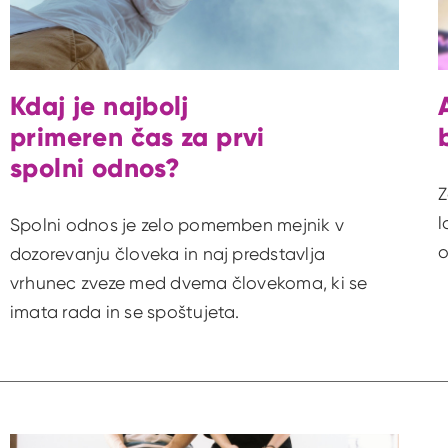
Kdaj je najbolj
primeren čas za prvi
spolni odnos?
Z
l
Spolni odnos je zelo pomemben mejnik v
o
dozorevanju človeka in naj predstavlja
vrhunec zveze med dvema človekoma, ki se
imata rada in se spoštujeta.