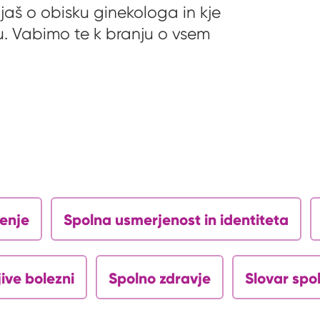
jaš o obisku ginekologa in kje
u. Vabimo te k branju o vsem
jenje
Spolna usmerjenost in identiteta
ive bolezni
Spolno zdravje
Slovar spo