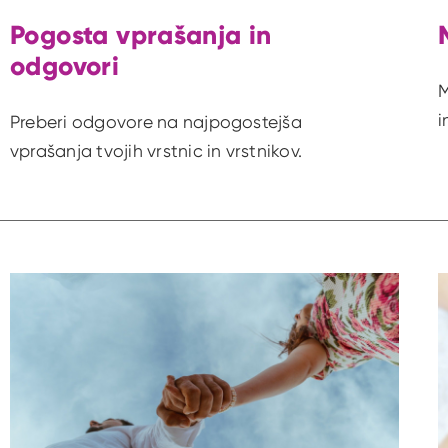
Pogosta vprašanja in
odgovori
M
i
Preberi odgovore na najpogostejša
vprašanja tvojih vrstnic in vrstnikov.