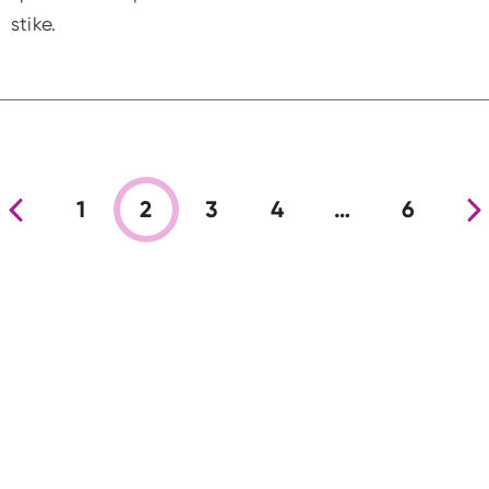
stike.
nja stran
1
2
3
4
…
6
Nova s