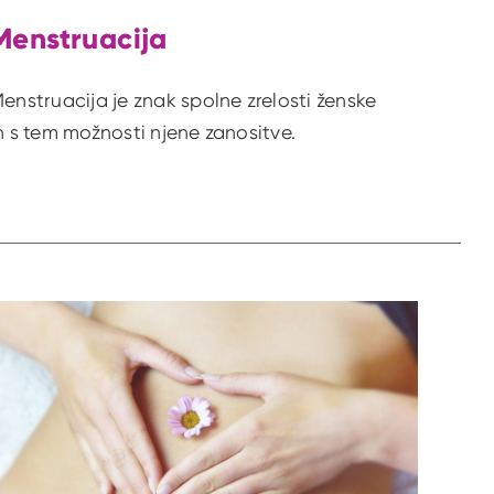
Menstruacija
enstruacija je znak spolne zrelosti ženske
n s tem možnosti njene zanositve.