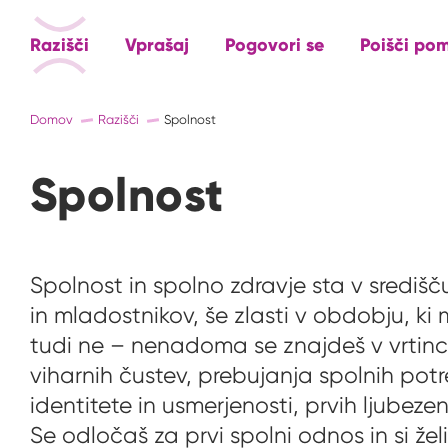
Razišči
Vprašaj
Pogovori se
Poišči po
Domov
Razišči
Spolnost
Spolnost
Spolnost in spolno zdravje sta v središ
in mladostnikov, še zlasti v obdobju, k
tudi ne – nenadoma se znajdeš v vrtinc
viharnih čustev, prebujanja spolnih potr
identitete in usmerjenosti, prvih ljubezens
Se odločaš za prvi spolni odnos in si želiš