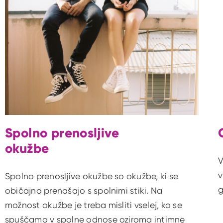
Spolno prenosljive
okužbe
V
v
Spolno prenosljive okužbe so okužbe, ki se
g
običajno prenašajo s spolnimi stiki. Na
možnost okužbe je treba misliti vselej, ko se
spuščamo v spolne odnose oziroma intimne