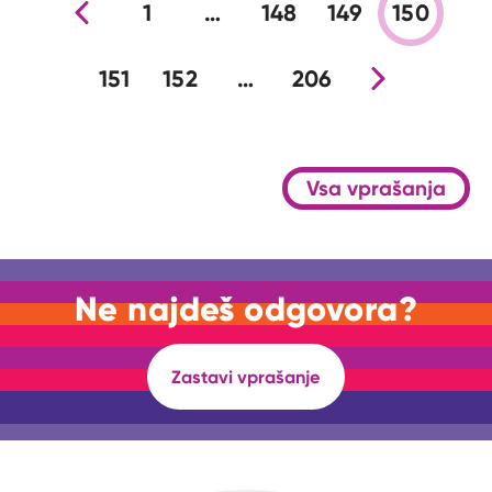
Prejšnja stran
1
…
148
149
150
151
152
…
206
Nova stran
Vsa vprašanja
Ne najdeš odgovora?
Zastavi vprašanje