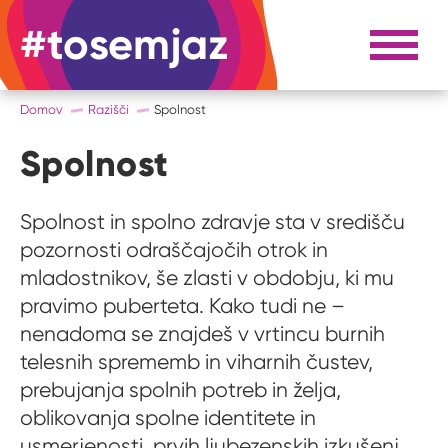
#tosemjaz
#to sem jaz
Razpri 
Domov
Razišči
Spolnost
Spolnost
Spolnost in spolno zdravje sta v središču
pozornosti odraščajočih otrok in
mladostnikov, še zlasti v obdobju, ki mu
pravimo puberteta. Kako tudi ne –
nenadoma se znajdeš v vrtincu burnih
telesnih sprememb in viharnih čustev,
prebujanja spolnih potreb in želja,
oblikovanja spolne identitete in
usmerjenosti, prvih ljubezenskih izkušenj,...