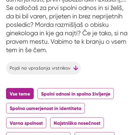
Se odločaš za prvi spolni odnos in si želiš,
da bi bil varen, prijeten in brez neprijetnih
posledic? Morda razmišljaš o obisku
ginekologa in kje ga najti? Če je tako, si na
pravem mestu. Vabimo te k branju o vsem
tem in še čem.
Pojdi na vprašanja vrstnikov
Vse teme
Spolni odnosi in spolno življenje
Spolna usmerjenost in identiteta
Varna spolnost
Najstniška nosečnost