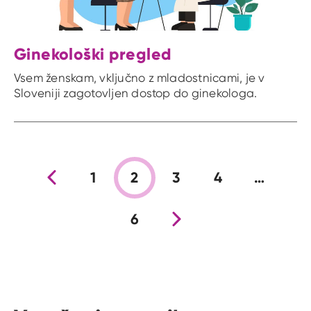
Ginekološki pregled
Vsem ženskam, vključno z mladostnicami, je v
Sloveniji zagotovljen dostop do ginekologa.
Prejšnja stran
1
2
3
4
…
6
Nova stran