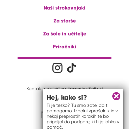
Naši strokovnjaki
Za starše
Za šole in učitelje
Priročniki
Družabna omrežja
Na naš Instagram profil
Na naš Tiktok profil
tosemjaz@nijz.si
Kontakt uredništva:
Hej, kako si?
Zapri 
Ti je težko? Tu smo zate, da ti
pomagamo. Izpolni vprašalnik in v
nekaj preprostih korakih te bo
pripeljal do podpore, ki ti je lahko v
pomoč.