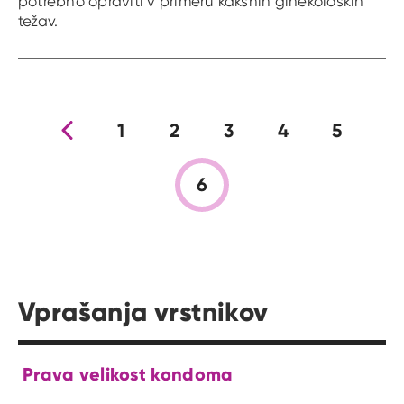
potrebno opraviti v primeru kakšnih ginekoloških
težav.
Prejšnja stran
1
2
3
4
5
6
Vprašanja vrstnikov
Prava velikost kondoma