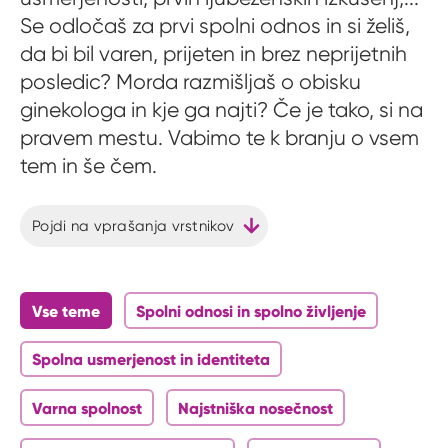
Se odločaš za prvi spolni odnos in si želiš,
da bi bil varen, prijeten in brez neprijetnih
posledic? Morda razmišljaš o obisku
ginekologa in kje ga najti? Če je tako, si na
pravem mestu. Vabimo te k branju o vsem
tem in še čem.
Pojdi na vprašanja vrstnikov
Vse teme
Spolni odnosi in spolno življenje
Spolna usmerjenost in identiteta
Varna spolnost
Najstniška nosečnost