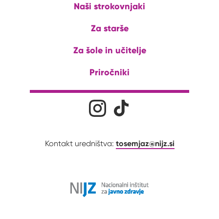
Naši strokovnjaki
Za starše
Za šole in učitelje
Priročniki
Družabna omrežja
Na naš Instagram profil
Na naš Tiktok profil
tosemjaz@nijz.si
Kontakt uredništva: