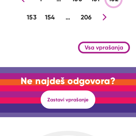
153
154
…
206
Nova stran
Vsa vprašanja
Ne najdeš odgovora?
Zastavi vprašanje