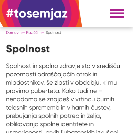
#tosemjaz
#to sem jaz
Razpri 
Domov
Razišči
Spolnost
Spolnost
Spolnost in spolno zdravje sta v središču
pozornosti odraščajočih otrok in
mladostnikov, še zlasti v obdobju, ki mu
pravimo puberteta. Kako tudi ne –
nenadoma se znajdeš v vrtincu burnih
telesnih sprememb in viharnih čustev,
prebujanja spolnih potreb in želja,
oblikovanja spolne identitete in
usmerjenosti, prvih ljubezenskih izkušenj,...