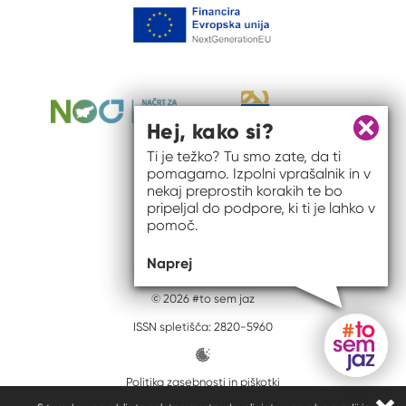
Hej, kako si?
Zapri 
Ti je težko? Tu smo zate, da ti
pomagamo. Izpolni vprašalnik in v
nekaj preprostih korakih te bo
pripeljal do podpore, ki ti je lahko v
pomoč.
Naprej
© 2026 #to sem jaz
ISSN spletišča: 2820-5960
Politika zasebnosti in piškotki
Gumb do