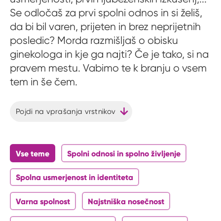
Se odločaš za prvi spolni odnos in si želiš,
da bi bil varen, prijeten in brez neprijetnih
posledic? Morda razmišljaš o obisku
ginekologa in kje ga najti? Če je tako, si na
pravem mestu. Vabimo te k branju o vsem
tem in še čem.
Pojdi na vprašanja vrstnikov
Vse teme
Spolni odnosi in spolno življenje
Spolna usmerjenost in identiteta
Varna spolnost
Najstniška nosečnost