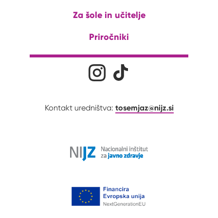
Za šole in učitelje
Priročniki
Družabna omrežja
Na naš Instagram profil
Na naš Tiktok profil
tosemjaz@nijz.si
Kontakt uredništva: