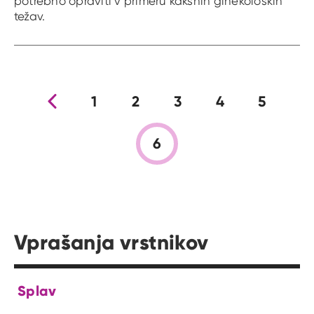
potrebno opraviti v primeru kakšnih ginekoloških
težav.
Prejšnja stran
1
2
3
4
5
6
Vprašanja vrstnikov
Splav