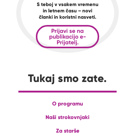
S teboj v vsakem vremenu
in letnem času – novi
članki in koristni nasveti.
Prijavi se na
publikacijo e-
Prijatelj.
Tukaj smo zate.
O programu
Naši strokovnjaki
Za starše