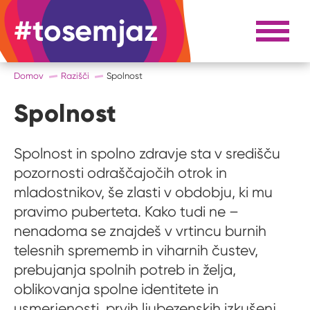
#tosemjaz
#to sem jaz
Razpri 
Domov
Razišči
Spolnost
Spolnost
Spolnost in spolno zdravje sta v središču
pozornosti odraščajočih otrok in
mladostnikov, še zlasti v obdobju, ki mu
pravimo puberteta. Kako tudi ne –
nenadoma se znajdeš v vrtincu burnih
telesnih sprememb in viharnih čustev,
prebujanja spolnih potreb in želja,
oblikovanja spolne identitete in
usmerjenosti, prvih ljubezenskih izkušenj,...