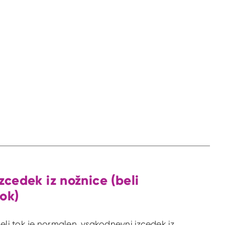
Izcedek iz nožnice (beli
tok)
eli tok je normalen, vsakodnevni izcedek iz