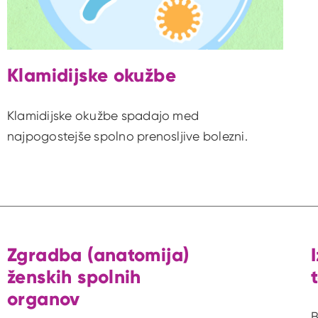
Klamidijske okužbe
Klamidijske okužbe spadajo med
najpogostejše spolno prenosljive bolezni.
Zgradba (anatomija)
ženskih spolnih
organov
B