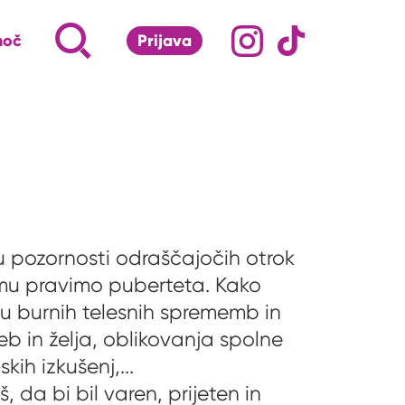
Družabna omrežj
Na naš Instagram pro
Na naš Tiktok 
Napiši, kaj te zanima ...
Iskalnik za iskanje po strani
moč
Prijava
S klikom na lupo odpri iskalnik
ču pozornosti odraščajočih otrok
i mu pravimo puberteta. Kako
u burnih telesnih sprememb in
eb in želja, oblikovanja spolne
kih izkušenj,...
, da bi bil varen, prijeten in