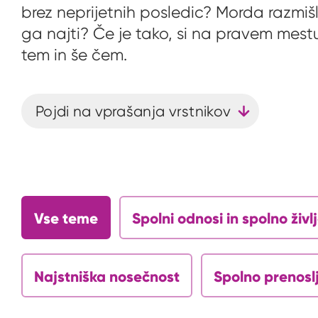
brez neprijetnih posledic? Morda razmišl
ga najti? Če je tako, si na pravem mest
tem in še čem.
Pojdi na vprašanja vrstnikov
Vse teme
Spolni odnosi in spolno živl
Najstniška nosečnost
Spolno prenoslj