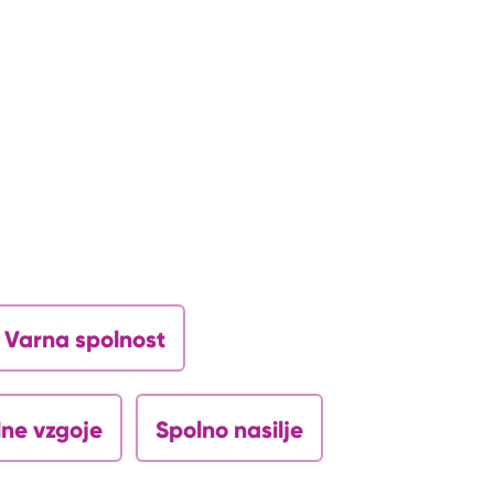
Varna spolnost
lne vzgoje
Spolno nasilje