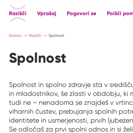
Razišči
Vprašaj
Pogovori se
Poišči po
Domov
Razišči
Spolnost
Spolnost
Spolnost in spolno zdravje sta v središ
in mladostnikov, še zlasti v obdobju, k
tudi ne – nenadoma se znajdeš v vrtinc
viharnih čustev, prebujanja spolnih potr
identitete in usmerjenosti, prvih ljubezens
Se odločaš za prvi spolni odnos in si želiš