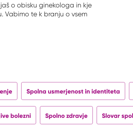
jaš o obisku ginekologa in kje
u. Vabimo te k branju o vsem
jenje
Spolna usmerjenost in identiteta
ive bolezni
Spolno zdravje
Slovar spo