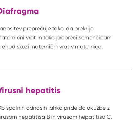
Diafragma
anositev preprečuje tako, da prekrije
aternični vrat in tako prepreči semenčicam
rehod skozi maternični vrat v maternico.
Virusni hepatitis
b spolnih odnosih lahko pride do okužbe z
irusom hepatitisa B in virusom hepatitisa C.