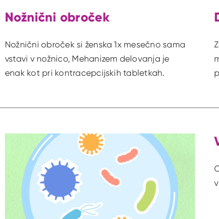
Nožnični obroček
Nožnični obroček si ženska 1x mesečno sama
Z
vstavi v nožnico, Mehanizem delovanja je
m
enak kot pri kontracepcijskih tabletkah.
p
O
v