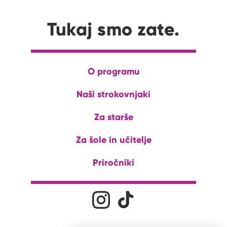
Tukaj smo zate.
O programu
Naši strokovnjaki
Za starše
Za šole in učitelje
Priročniki
Družabna omrežja
Na naš Instagram profil
Na naš Tiktok profil