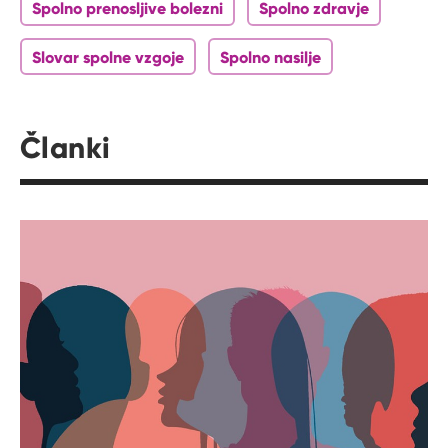
Spolno prenosljive bolezni
Spolno zdravje
Slovar spolne vzgoje
Spolno nasilje
Članki