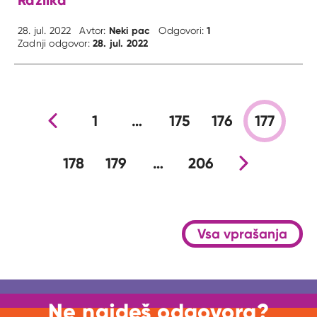
Neki pac
1
28. jul. 2022
Avtor:
Odgovori:
28. jul. 2022
Zadnji odgovor:
Prejšnja stran
1
…
175
176
177
178
179
…
206
Nova stran
Vsa vprašanja
Ne najdeš odgovora?