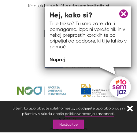
tosemjaz@nijz.si
Kontakt uredništva:
Hej, kako si?
Zapri 
Ti je težko? Tu smo zate, da ti
pomagamo. Izpolni vprašalnik in v
nekaj preprostih korakih te bo
pripeljal do podpore, ki ti je lahko v
pomoč.
Naprej
Gumb do
S tem, ko uporabljate spletno mesto, dovoljujete uporabo orodij in
Zapr
piškotkov v skladu z našo
politiko varovanja zasebnosti
.
Nastavitve