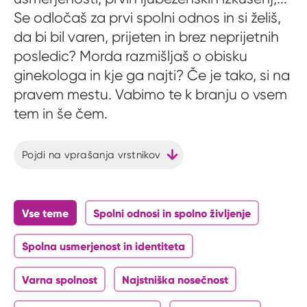
Se odločaš za prvi spolni odnos in si želiš,
da bi bil varen, prijeten in brez neprijetnih
posledic? Morda razmišljaš o obisku
ginekologa in kje ga najti? Če je tako, si na
pravem mestu. Vabimo te k branju o vsem
tem in še čem.
Pojdi na vprašanja vrstnikov
Vse teme
Spolni odnosi in spolno življenje
Spolna usmerjenost in identiteta
Varna spolnost
Najstniška nosečnost