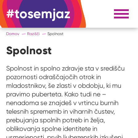
#tosemjaz
#to sem jaz
Razpri 
Domov
Razišči
Spolnost
Spolnost
Spolnost in spolno zdravje sta v središču
pozornosti odraščajočih otrok in
mladostnikov, še zlasti v obdobju, ki mu
pravimo puberteta. Kako tudi ne –
nenadoma se znajdeš v vrtincu burnih
telesnih sprememb in viharnih čustev,
prebujanja spolnih potreb in želja,
oblikovanja spolne identitete in
usmerjenosti, prvih ljubezenskih izkušenj,...