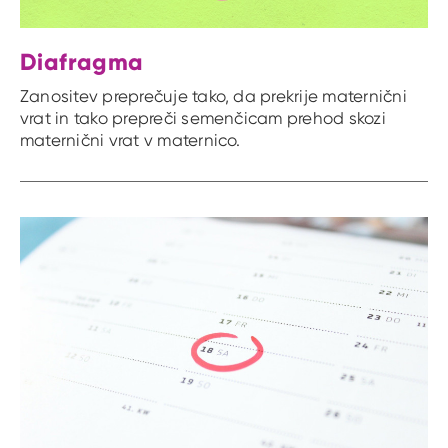
Diafragma
Zanositev preprečuje tako, da prekrije maternični
vrat in tako prepreči semenčicam prehod skozi
maternični vrat v maternico.