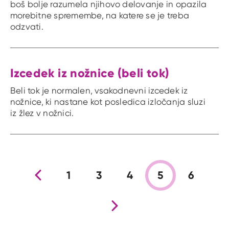
boš bolje razumela njihovo delovanje in opazila
morebitne spremembe, na katere se je treba
odzvati.
Izcedek iz nožnice (beli tok)
Beli tok je normalen, vsakodnevni izcedek iz
nožnice, ki nastane kot posledica izločanja sluzi
iz žlez v nožnici.
Prejšnja stran
1
3
4
5
6
Nova stran