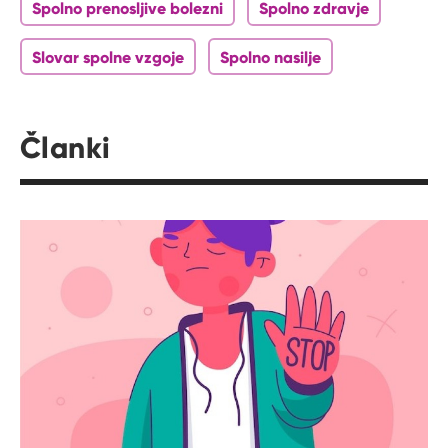
Spolno prenosljive bolezni
Spolno zdravje
Slovar spolne vzgoje
Spolno nasilje
Članki