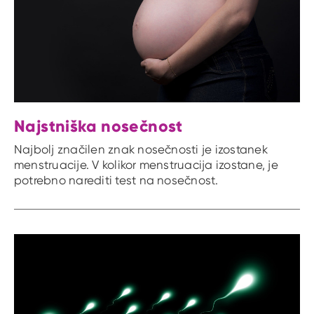
Najstniška nosečnost
Najbolj značilen znak nosečnosti je izostanek
menstruacije. V kolikor menstruacija izostane, je
potrebno narediti test na nosečnost.