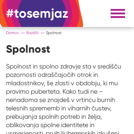
#tosemjaz
#to sem jaz
Razpri 
Domov
Razišči
Spolnost
Spolnost
Spolnost in spolno zdravje sta v središču
pozornosti odraščajočih otrok in
mladostnikov, še zlasti v obdobju, ki mu
pravimo puberteta. Kako tudi ne –
nenadoma se znajdeš v vrtincu burnih
telesnih sprememb in viharnih čustev,
prebujanja spolnih potreb in želja,
oblikovanja spolne identitete in
usmerjenosti, prvih ljubezenskih izkušenj,...