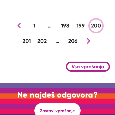
Prejšnja stran
1
…
198
199
200
201
202
…
206
Nova stran
Vsa vprašanja
Ne najdeš odgovora?
Zastavi vprašanje