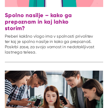
Spolno nasilje – kako ga
prepoznam in kaj lahko
storim?
Preberi kakšno vlogo ima v spolnosti privolitev
ter kaj je spolno nasilje in kako ga prepoznaš.
Poskrbi zase, za svojo varnost in nedotakljivost
lastnega telesa.