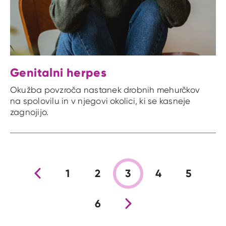
Genitalni herpes
Okužba povzroča nastanek drobnih mehurčkov
na spolovilu in v njegovi okolici, ki se kasneje
zagnojijo.
Prejšnja stran
1
2
3
4
5
6
Nova stran