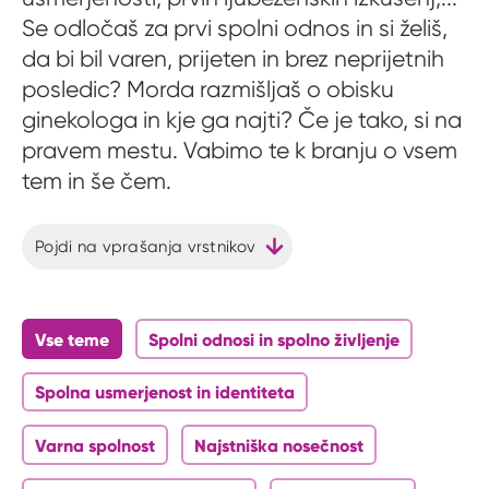
Se odločaš za prvi spolni odnos in si želiš,
da bi bil varen, prijeten in brez neprijetnih
posledic? Morda razmišljaš o obisku
ginekologa in kje ga najti? Če je tako, si na
pravem mestu. Vabimo te k branju o vsem
tem in še čem.
Pojdi na vprašanja vrstnikov
Vse teme
Spolni odnosi in spolno življenje
Spolna usmerjenost in identiteta
Varna spolnost
Najstniška nosečnost