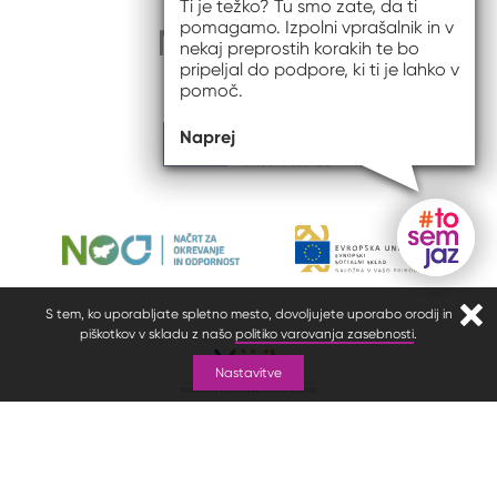
Ti je težko? Tu smo zate, da ti
pomagamo. Izpolni vprašalnik in v
nekaj preprostih korakih te bo
pripeljal do podpore, ki ti je lahko v
pomoč.
Naprej
Gumb do
S tem, ko uporabljate spletno mesto, dovoljujete uporabo orodij in
Zapr
piškotkov v skladu z našo
politiko varovanja zasebnosti
.
Nastavitve
© 2026 #to sem jaz