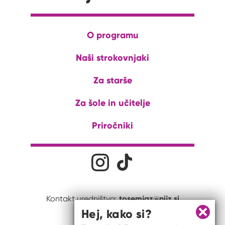
O programu
Naši strokovnjaki
Za starše
Za šole in učitelje
Priročniki
Družabna omrežja
Na naš Instagram profil
Na naš Tiktok profil
tosemjaz@nijz.si
Kontakt uredništva:
Hej, kako si?
Zapri 