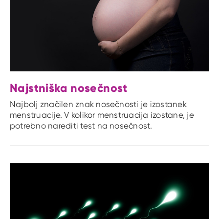
Najstniška nosečnost
Najbolj značilen znak nosečnosti je izostanek
menstruacije. V kolikor menstruacija izostane, je
potrebno narediti test na nosečnost.