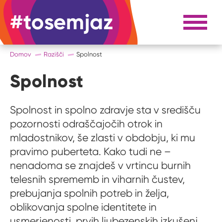
#tosemjaz
#to sem jaz
Razpri 
Domov
Razišči
Spolnost
Spolnost
Spolnost in spolno zdravje sta v središču
pozornosti odraščajočih otrok in
mladostnikov, še zlasti v obdobju, ki mu
pravimo puberteta. Kako tudi ne –
nenadoma se znajdeš v vrtincu burnih
telesnih sprememb in viharnih čustev,
prebujanja spolnih potreb in želja,
oblikovanja spolne identitete in
usmerjenosti, prvih ljubezenskih izkušenj,...