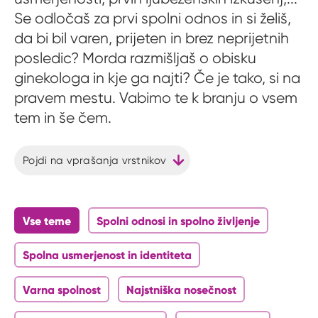
Se odločaš za prvi spolni odnos in si želiš,
da bi bil varen, prijeten in brez neprijetnih
posledic? Morda razmišljaš o obisku
ginekologa in kje ga najti? Če je tako, si na
pravem mestu. Vabimo te k branju o vsem
tem in še čem.
Pojdi na vprašanja vrstnikov
Vse teme
Spolni odnosi in spolno življenje
Spolna usmerjenost in identiteta
Varna spolnost
Najstniška nosečnost