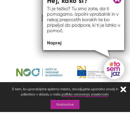
Hej, kako si?
Zapri 
Ti je težko? Tu smo zate, da ti
pomagamo. Izpolni vprašalnik in v
nekaj preprostih korakih te bo
pripeljal do podpore, ki ti je lahko v
pomoč.
Naprej
Gumb do
S tem, ko uporabljate spletno mesto, dovoljujete uporabo orodij in
Zapr
piškotkov v skladu z našo
politiko varovanja zasebnosti
.
Nastavitve