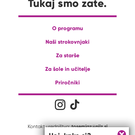
Tukaj smo zate.
O programu
Naši strokovnjaki
Za starše
Za šole in učitelje
Priročniki
Družabna omrežja
Na naš Instagram profil
Na naš Tiktok profil
tosemjaz@nijz.si
Kontakt uredništva: