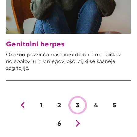
Genitalni herpes
Okužba povzroča nastanek drobnih mehurčkov
na spolovilu in v njegovi okolici, ki se kasneje
zagnojijo.
Prejšnja stran
1
2
3
4
5
6
Nova stran