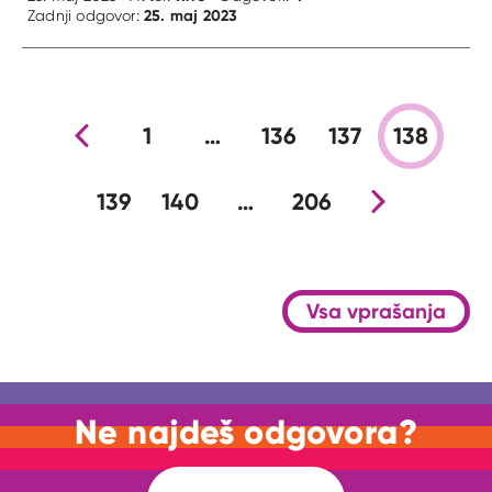
25. maj 2023
Zadnji odgovor:
Prejšnja stran
1
…
136
137
138
139
140
…
206
Nova stran
Vsa vprašanja
Ne najdeš odgovora?