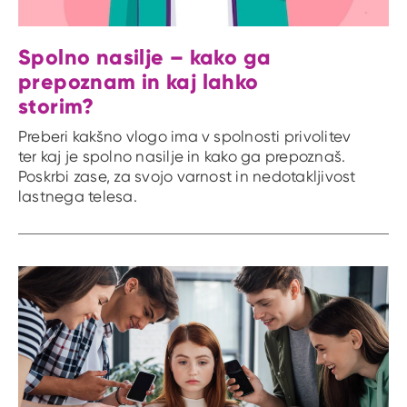
Spolno nasilje – kako ga
prepoznam in kaj lahko
storim?
Preberi kakšno vlogo ima v spolnosti privolitev
ter kaj je spolno nasilje in kako ga prepoznaš.
Poskrbi zase, za svojo varnost in nedotakljivost
lastnega telesa.