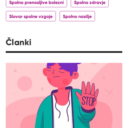
Spolno prenosljive bolezni
Spolno zdravje
Slovar spolne vzgoje
Spolno nasilje
Članki