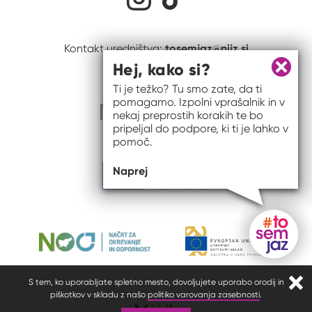
tosemjaz@nijz.si
Kontakt uredništva:
Hej, kako si?
Zapri 
Ti je težko? Tu smo zate, da ti
pomagamo. Izpolni vprašalnik in v
nekaj preprostih korakih te bo
pripeljal do podpore, ki ti je lahko v
pomoč.
Naprej
Gumb do
S tem, ko uporabljate spletno mesto, dovoljujete uporabo orodij in
Zapr
piškotkov v skladu z našo
politiko varovanja zasebnosti
.