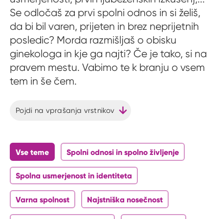
Se odločaš za prvi spolni odnos in si želiš,
da bi bil varen, prijeten in brez neprijetnih
posledic? Morda razmišljaš o obisku
ginekologa in kje ga najti? Če je tako, si na
pravem mestu. Vabimo te k branju o vsem
tem in še čem.
Pojdi na vprašanja vrstnikov
Vse teme
Spolni odnosi in spolno življenje
Spolna usmerjenost in identiteta
Varna spolnost
Najstniška nosečnost