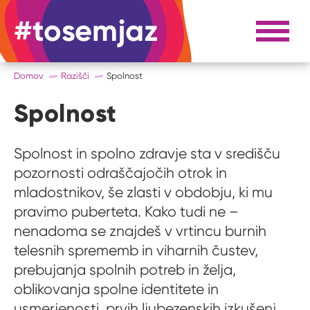
#tosemjaz
#to sem jaz
Razpri 
Domov
Razišči
Spolnost
Spolnost
Spolnost in spolno zdravje sta v središču
pozornosti odraščajočih otrok in
mladostnikov, še zlasti v obdobju, ki mu
pravimo puberteta. Kako tudi ne –
nenadoma se znajdeš v vrtincu burnih
telesnih sprememb in viharnih čustev,
prebujanja spolnih potreb in želja,
oblikovanja spolne identitete in
usmerjenosti, prvih ljubezenskih izkušenj,...