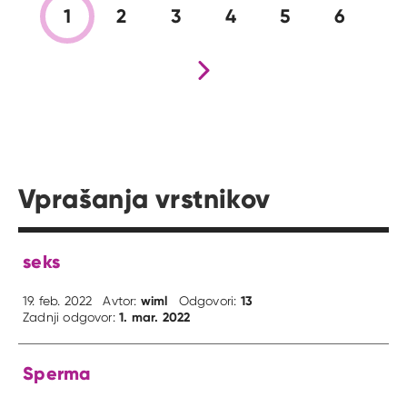
1
2
3
4
5
6
Nova stran
Vprašanja vrstnikov
seks
wiml
13
19. feb. 2022
Avtor:
Odgovori:
1. mar. 2022
Zadnji odgovor:
Sperma