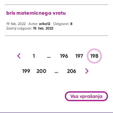
bris maternicnega vratu
erika12
8
19. feb. 2022
Avtor:
Odgovori:
19. feb. 2022
Zadnji odgovor:
Prejšnja stran
1
…
196
197
198
199
200
…
206
Nova stran
Vsa vprašanja