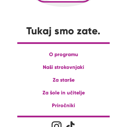
Tukaj smo zate.
O programu
Naši strokovnjaki
Za starše
Za šole in učitelje
Priročniki
Družabna omrežja
Na naš Instagram profil
Na naš Tiktok profil