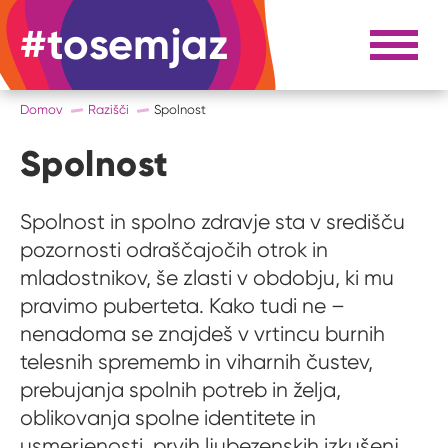
#tosemjaz
#to sem jaz
Razpri 
Domov
Razišči
Spolnost
Spolnost
Spolnost in spolno zdravje sta v središču
pozornosti odraščajočih otrok in
mladostnikov, še zlasti v obdobju, ki mu
pravimo puberteta. Kako tudi ne –
nenadoma se znajdeš v vrtincu burnih
telesnih sprememb in viharnih čustev,
prebujanja spolnih potreb in želja,
oblikovanja spolne identitete in
usmerjenosti, prvih ljubezenskih izkušenj,...