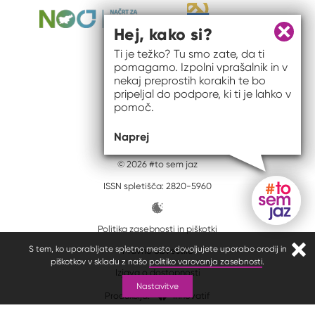
Hej, kako si?
Zapri 
Ti je težko? Tu smo zate, da ti
pomagamo. Izpolni vprašalnik in v
nekaj preprostih korakih te bo
pripeljal do podpore, ki ti je lahko v
pomoč.
Naprej
© 2026 #to sem jaz
ISSN spletišča: 2820-5960
Politika zasebnosti in piškotki
Gumb do
S tem, ko uporabljate spletno mesto, dovoljujete uporabo orodij in
Pravno obvestilo
Zapr
piškotkov v skladu z našo
politiko varovanja zasebnosti
.
Izjava o dostopnosti
Nastavitve
Produkcija:
Innovatif