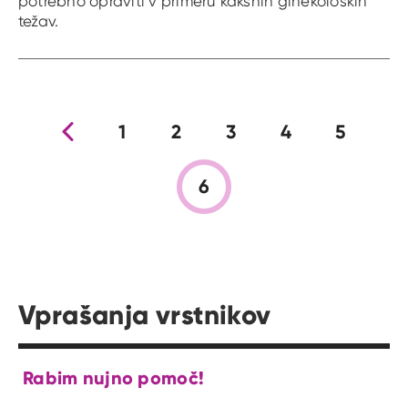
potrebno opraviti v primeru kakšnih ginekoloških
težav.
Prejšnja stran
1
2
3
4
5
6
Vprašanja vrstnikov
Rabim nujno pomoč!