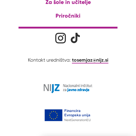
Za šole in učitelje
Priročniki
Družabna omrežja
Na naš Instagram profil
Na naš Tiktok profil
tosemjaz@nijz.si
Kontakt uredništva: