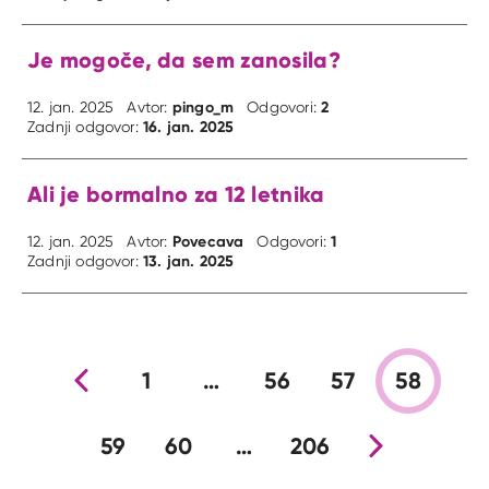
Je mogoče, da sem zanosila?
pingo_m
2
12. jan. 2025
Avtor:
Odgovori:
16. jan. 2025
Zadnji odgovor:
Ali je bormalno za 12 letnika
Povecava
1
12. jan. 2025
Avtor:
Odgovori:
13. jan. 2025
Zadnji odgovor:
Prejšnja stran
1
…
56
57
58
59
60
…
206
Nova stran