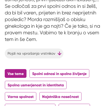
Se odločaš za prvi spolni odnos in si želiš,
da bi bil varen, prijeten in brez neprijetnih
posledic? Morda razmišljaš o obisku
ginekologa in kje ga najti? Če je tako, si na
pravem mestu. Vabimo te k branju o vsem
tem in še čem.
Pojdi na vprašanja vrstnikov
Vse teme
Spolni odnosi in spolno življenje
Spolna usmerjenost in identiteta
Varna spolnost
Najstniška nosečnost