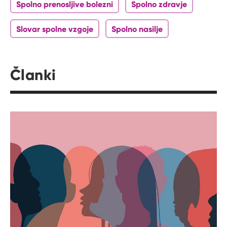
Spolno prenosljive bolezni
Spolno zdravje
Slovar spolne vzgoje
Spolno nasilje
Članki