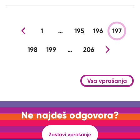
Prejšnja stran
1
…
195
196
197
198
199
…
206
Nova stran
Vsa vprašanja
Ne najdeš odgovora?
Zastavi vprašanje