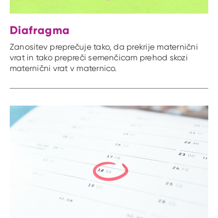
Diafragma
Zanositev preprečuje tako, da prekrije maternični
vrat in tako prepreči semenčicam prehod skozi
maternični vrat v maternico.