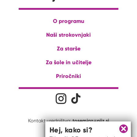
O programu
Naši strokovnjaki
Za starše
Za šole in učitelje
Priročniki
Družabna omrežja
Na naš Instagram profil
Na naš Tiktok profil
tosemjaz@nijz.si
Kontakt uredništva:
Hej, kako si?
Zapri 