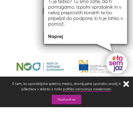
Ti je težko? Tu smo zate, da ti
pomagamo. Izpolni vprašalnik in v
nekaj preprostih korakih te bo
pripeljal do podpore, ki ti je lahko v
pomoč.
Naprej
Gumb do
S tem, ko uporabljate spletno mesto, dovoljujete uporabo orodij in
Zapr
piškotkov v skladu z našo
politiko varovanja zasebnosti
.
Nastavitve
© 2026 #to sem jaz