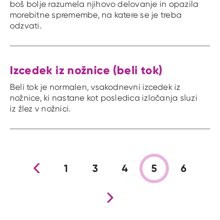
boš bolje razumela njihovo delovanje in opazila
morebitne spremembe, na katere se je treba
odzvati.
Izcedek iz nožnice (beli tok)
Beli tok je normalen, vsakodnevni izcedek iz
nožnice, ki nastane kot posledica izločanja sluzi
iz žlez v nožnici.
Prejšnja stran
1
3
4
5
6
Nova stran