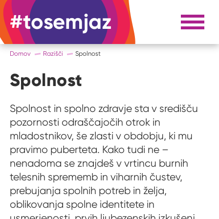
#tosemjaz
#to sem jaz
Razpri 
Domov
Razišči
Spolnost
Spolnost
Spolnost in spolno zdravje sta v središču
pozornosti odraščajočih otrok in
mladostnikov, še zlasti v obdobju, ki mu
pravimo puberteta. Kako tudi ne –
nenadoma se znajdeš v vrtincu burnih
telesnih sprememb in viharnih čustev,
prebujanja spolnih potreb in želja,
oblikovanja spolne identitete in
usmerjenosti, prvih ljubezenskih izkušenj,...