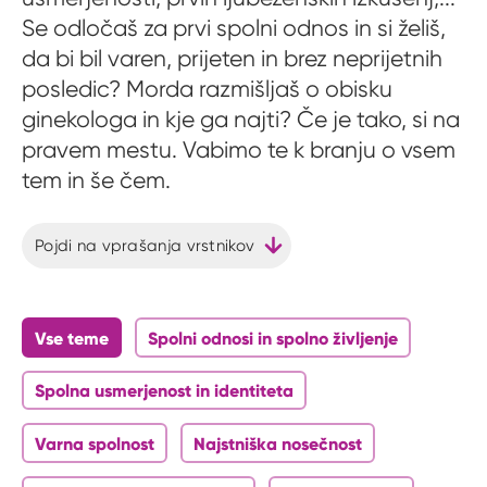
Se odločaš za prvi spolni odnos in si želiš,
da bi bil varen, prijeten in brez neprijetnih
posledic? Morda razmišljaš o obisku
ginekologa in kje ga najti? Če je tako, si na
pravem mestu. Vabimo te k branju o vsem
tem in še čem.
Pojdi na vprašanja vrstnikov
Vse teme
Spolni odnosi in spolno življenje
Spolna usmerjenost in identiteta
Varna spolnost
Najstniška nosečnost