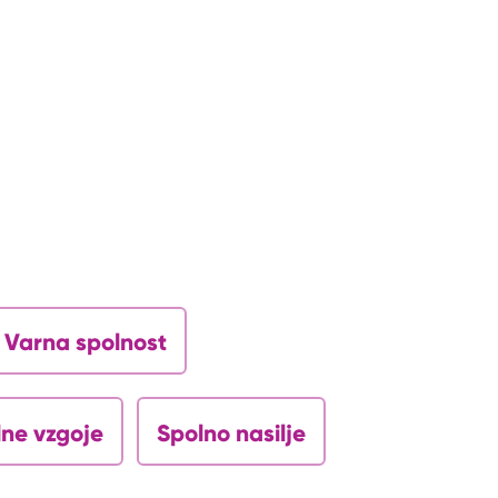
Varna spolnost
lne vzgoje
Spolno nasilje