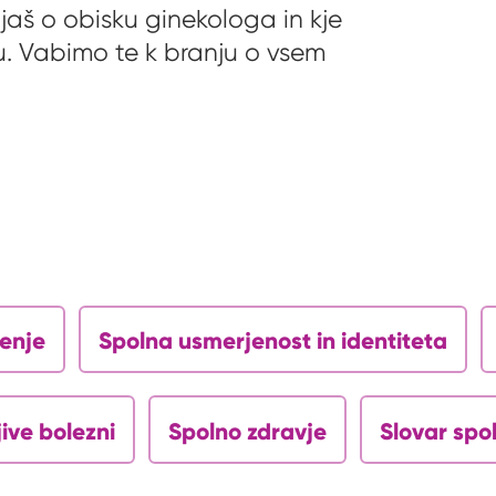
jaš o obisku ginekologa in kje
u. Vabimo te k branju o vsem
jenje
Spolna usmerjenost in identiteta
ive bolezni
Spolno zdravje
Slovar spo