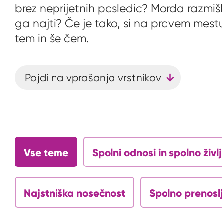
brez neprijetnih posledic? Morda razmišl
ga najti? Če je tako, si na pravem mest
tem in še čem.
Pojdi na vprašanja vrstnikov
Vse teme
Spolni odnosi in spolno živl
Najstniška nosečnost
Spolno prenoslj