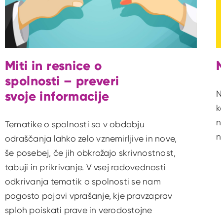
Miti in resnice o
spolnosti – preveri
svoje informacije
N
k
n
Tematike o spolnosti so v obdobju
n
odraščanja lahko zelo vznemirljive in nove,
še posebej, če jih obkrožajo skrivnostnost,
tabuji in prikrivanje. V vsej radovednosti
odkrivanja tematik o spolnosti se nam
pogosto pojavi vprašanje, kje pravzaprav
sploh poiskati prave in verodostojne