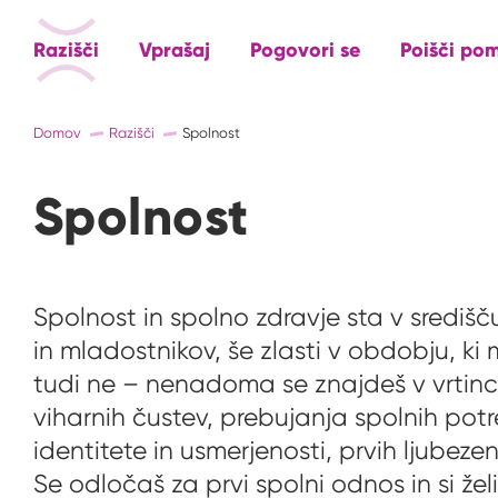
Razišči
Vprašaj
Pogovori se
Poišči po
Domov
Razišči
Spolnost
Spolnost
Spolnost in spolno zdravje sta v središ
in mladostnikov, še zlasti v obdobju, k
tudi ne – nenadoma se znajdeš v vrtinc
viharnih čustev, prebujanja spolnih potr
identitete in usmerjenosti, prvih ljubezens
Se odločaš za prvi spolni odnos in si želiš