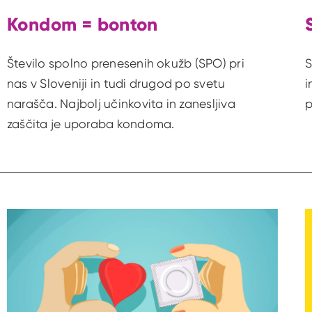
Kondom = bonton
Število spolno prenesenih okužb (SPO) pri
S
nas v Sloveniji in tudi drugod po svetu
i
narašča. Najbolj učinkovita in zanesljiva
p
zaščita je uporaba kondoma.