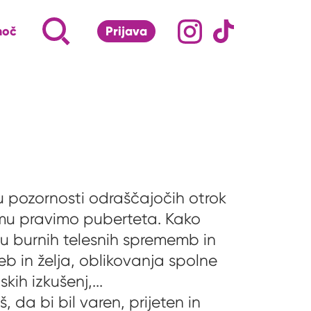
Družabna omrežj
Na naš Instagram pro
Na naš Tiktok 
Napiši, kaj te zanima ...
Iskalnik za iskanje po strani
moč
Prijava
S klikom na lupo odpri iskalnik
ču pozornosti odraščajočih otrok
i mu pravimo puberteta. Kako
u burnih telesnih sprememb in
eb in želja, oblikovanja spolne
kih izkušenj,...
, da bi bil varen, prijeten in