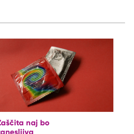
Zaščita naj bo
zanesljiva