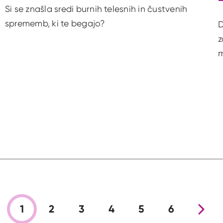
Si se znašla sredi burnih telesnih in čustvenih
sprememb, ki te begajo?
D
z
m
1
2
3
4
5
6
Nova stra