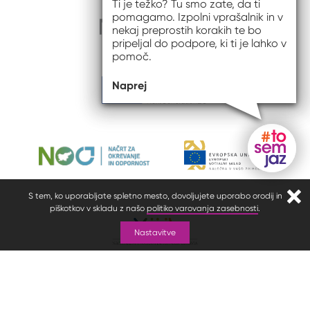
Ti je težko? Tu smo zate, da ti
pomagamo. Izpolni vprašalnik in v
nekaj preprostih korakih te bo
pripeljal do podpore, ki ti je lahko v
pomoč.
Naprej
Gumb do
S tem, ko uporabljate spletno mesto, dovoljujete uporabo orodij in
Zapr
piškotkov v skladu z našo
politiko varovanja zasebnosti
.
Nastavitve
© 2026 #to sem jaz