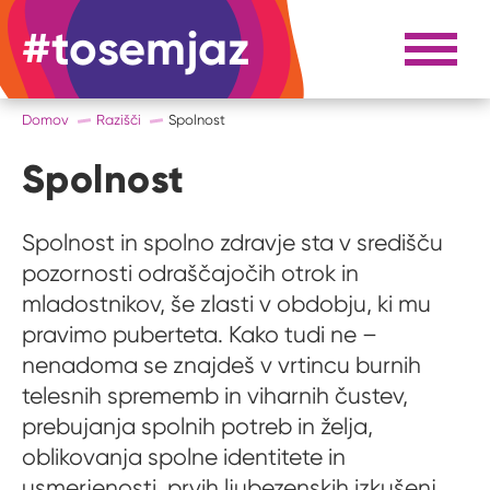
#tosemjaz
#to sem jaz
Razpri 
Domov
Razišči
Spolnost
Spolnost
Spolnost in spolno zdravje sta v središču
pozornosti odraščajočih otrok in
mladostnikov, še zlasti v obdobju, ki mu
pravimo puberteta. Kako tudi ne –
nenadoma se znajdeš v vrtincu burnih
telesnih sprememb in viharnih čustev,
prebujanja spolnih potreb in želja,
oblikovanja spolne identitete in
usmerjenosti, prvih ljubezenskih izkušenj,...