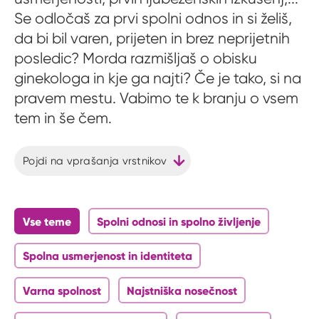
Se odločaš za prvi spolni odnos in si želiš,
da bi bil varen, prijeten in brez neprijetnih
posledic? Morda razmišljaš o obisku
ginekologa in kje ga najti? Če je tako, si na
pravem mestu. Vabimo te k branju o vsem
tem in še čem.
Pojdi na vprašanja vrstnikov
Vse teme
Spolni odnosi in spolno življenje
Spolna usmerjenost in identiteta
Varna spolnost
Najstniška nosečnost