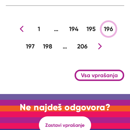
Prejšnja stran
1
…
194
195
196
197
198
…
206
Nova stran
Vsa vprašanja
Ne najdeš odgovora?
Zastavi vprašanje