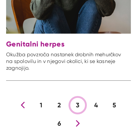
Genitalni herpes
Okužba povzroča nastanek drobnih mehurčkov
na spolovilu in v njegovi okolici, ki se kasneje
zagnojijo.
Prejšnja stran
1
2
3
4
5
6
Nova stran