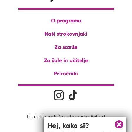
O programu
Naši strokovnjaki
Za starše
Za šole in učitelje
Priročniki
Družabna omrežja
Na naš Instagram profil
Na naš Tiktok profil
tosemjaz@nijz.si
Kontakt uredništva:
Hej, kako si?
Zapri 