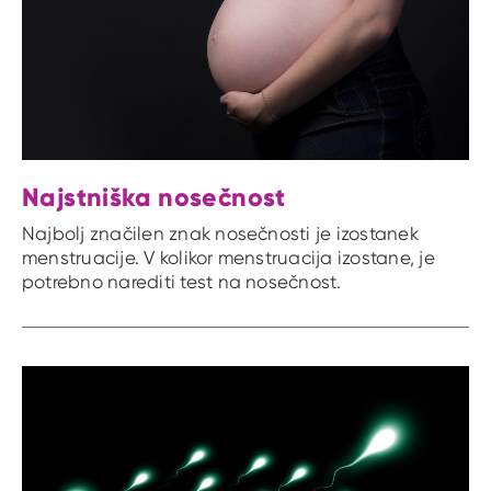
Najstniška nosečnost
Najbolj značilen znak nosečnosti je izostanek
menstruacije. V kolikor menstruacija izostane, je
potrebno narediti test na nosečnost.