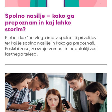
Spolno nasilje – kako ga
prepoznam in kaj lahko
storim?
Preberi kakšno vlogo ima v spolnosti privolitev
ter kaj je spolno nasilje in kako ga prepoznaš.
Poskrbi zase, za svojo varnost in nedotakljivost
lastnega telesa.