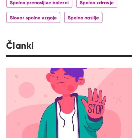
Spolno prenosljive bolezni
Spolno zdravje
Slovar spolne vzgoje
Spolno nasilje
Članki