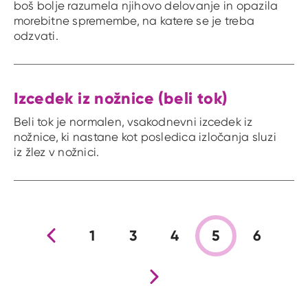
boš bolje razumela njihovo delovanje in opazila
morebitne spremembe, na katere se je treba
odzvati.
Izcedek iz nožnice (beli tok)
Beli tok je normalen, vsakodnevni izcedek iz
nožnice, ki nastane kot posledica izločanja sluzi
iz žlez v nožnici.
Prejšnja stran
1
3
4
5
6
Nova stran