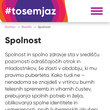
#tosemjaz
#to sem jaz
Razpri 
Domov
Razišči
Spolnost
Spolnost
Spolnost in spolno zdravje sta v središču
pozornosti odraščajočih otrok in
mladostnikov, še zlasti v obdobju, ki mu
pravimo puberteta. Kako tudi ne –
nenadoma se znajdeš v vrtincu burnih
telesnih sprememb in viharnih čustev,
prebujanja spolnih potreb in želja,
oblikovanja spolne identitete in
usmerjenosti, prvih ljubezenskih izkušenj,...