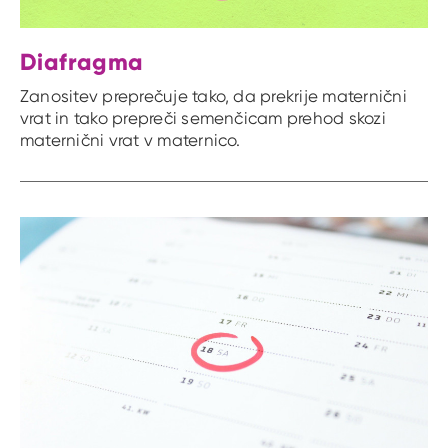
Diafragma
Zanositev preprečuje tako, da prekrije maternični
vrat in tako prepreči semenčicam prehod skozi
maternični vrat v maternico.