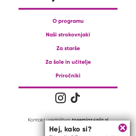
O programu
Naši strokovnjaki
Za starše
Za šole in učitelje
Priročniki
Družabna omrežja
Na naš Instagram profil
Na naš Tiktok profil
tosemjaz@nijz.si
Kontakt uredništva:
Hej, kako si?
Zapri 