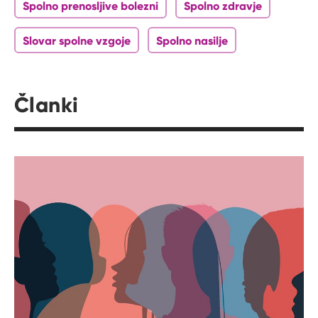
Spolno prenosljive bolezni
Spolno zdravje
Slovar spolne vzgoje
Spolno nasilje
Članki