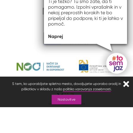
Ti je težko? Tu smo zate, da ti
pomagamo. Izpolni vprašalnik in v
nekaj preprostih korakih te bo
pripeljal do podpore, ki ti je lahko v
pomoč.
Naprej
Gumb do
S tem, ko uporabljate spletno mesto, dovoljujete uporabo orodij in
Zapr
piškotkov v skladu z našo
politiko varovanja zasebnosti
.
Nastavitve
© 2026 #to sem jaz