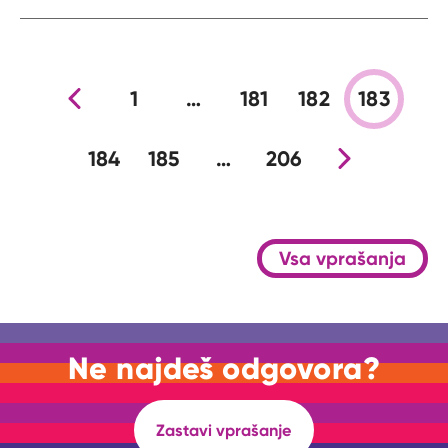
Prejšnja stran
1
…
181
182
183
184
185
…
206
Nova stran
Vsa vprašanja
Ne najdeš odgovora?
Zastavi vprašanje