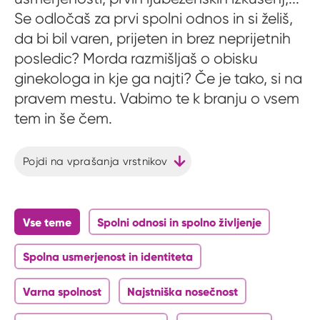
Se odločaš za prvi spolni odnos in si želiš,
da bi bil varen, prijeten in brez neprijetnih
posledic? Morda razmišljaš o obisku
ginekologa in kje ga najti? Če je tako, si na
pravem mestu. Vabimo te k branju o vsem
tem in še čem.
Pojdi na vprašanja vrstnikov
Vse teme
Spolni odnosi in spolno življenje
Spolna usmerjenost in identiteta
Varna spolnost
Najstniška nosečnost